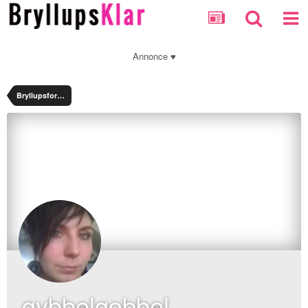
Annonce ♥
Bryllupsforum
gybbelgobbel