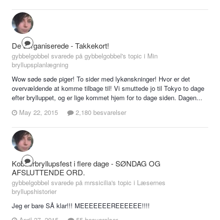
De uorganiserede - Takkekort!
gybbelgobbel svarede på gybbelgobbel's topic i
Min
bryllupsplanlægning
Wow søde søde piger! To sider med lykønskninger! Hvor er det
overvældende at komme tilbage til! Vi smuttede jo til Tokyo to dage
efter brylluppet, og er lige kommet hjem for to dage siden. Dagen...
May 22, 2015
2,180 besvarelser
Kobberbryllupsfest i flere dage - SØNDAG OG
AFSLUTTENDE ORD.
gybbelgobbel svarede på mrssicilia's topic i
Læsernes
bryllupshistorier
Jeg er bare SÅ klar!!! MEEEEEEEREEEEEE!!!!
April 27, 2015
55 besvarelser