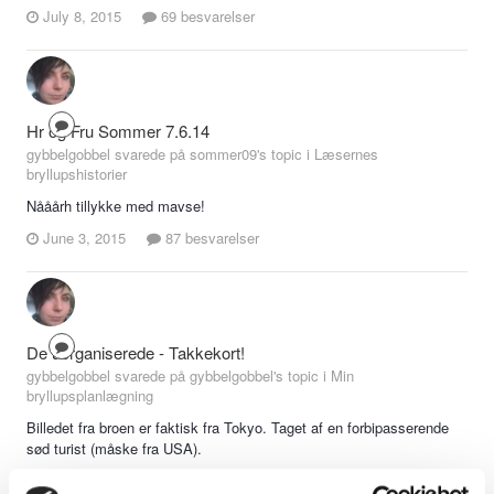
July 8, 2015
69 besvarelser
Hr og Fru Sommer 7.6.14
gybbelgobbel svarede på sommer09's topic i
Læsernes
bryllupshistorier
Nååårh tillykke med mavse!
June 3, 2015
87 besvarelser
De uorganiserede - Takkekort!
gybbelgobbel svarede på gybbelgobbel's topic i
Min
bryllupsplanlægning
Billedet fra broen er faktisk fra Tokyo. Taget af en forbipasserende
sød turist (måske fra USA).
June 3, 2015
2,180 besvarelser