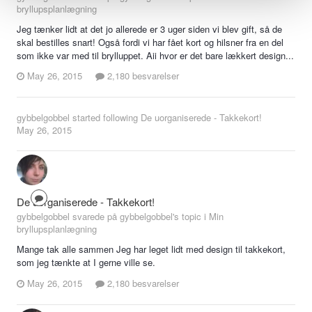
bryllupsplanlægning
Jeg tænker lidt at det jo allerede er 3 uger siden vi blev gift, så de
skal bestilles snart! Også fordi vi har fået kort og hilsner fra en del
som ikke var med til brylluppet. Aii hvor er det bare lækkert design...
May 26, 2015
2,180 besvarelser
gybbelgobbel
started following
De uorganiserede - Takkekort!
May 26, 2015
De uorganiserede - Takkekort!
gybbelgobbel svarede på gybbelgobbel's topic i
Min
bryllupsplanlægning
Mange tak alle sammen Jeg har leget lidt med design til takkekort,
som jeg tænkte at I gerne ville se.
May 26, 2015
2,180 besvarelser