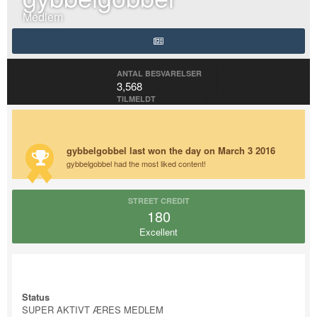
Medlem
ANTAL BESVARELSER
3,568
TILMELDT
August 18, 2013
SIDSTE BESØG
DAYS WON
August 17, 2022
28
gybbelgobbel last won the day on March 3 2016
gybbelgobbel had the most liked content!
STREET CREDIT
180
Excellent
About gybbelgobbel
Status
SUPER AKTIVT ÆRES MEDLEM