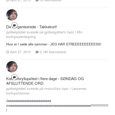
De uorganiserede - Takkekort!
gybbelgobbel svarede på gybbelgobbel's topic i
Min
bryllupsplanlægning
Hvor er I søde alle sammen - JEG HAR STREEEEEEEEEESS!
April 27, 2015
2,180 besvarelser
Kobberbryllupsfest i flere dage - SØNDAG OG
AFSLUTTENDE ORD.
gybbelgobbel svarede på mrssicilia's topic i
Læsernes
bryllupshistorier
Jaaaaaaaaaaaaaaaaaaaaaaaa
meeeeeeeeeeeeeeeeeeeeeeeereeeeeeeeeeeeeeeeeeeee!!!!!!!!!!!!!!!!!
!