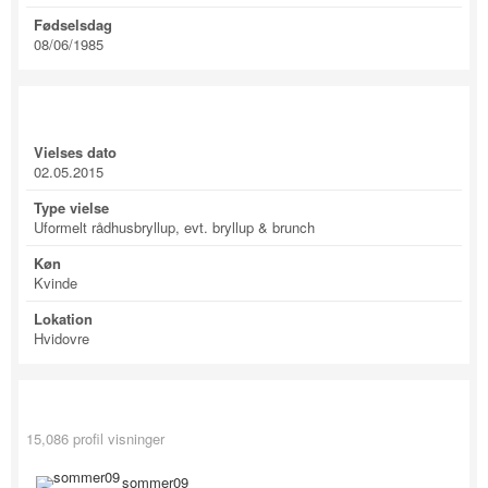
Fødselsdag
08/06/1985
Profile Information
Vielses dato
02.05.2015
Type vielse
Uformelt rådhusbryllup, evt. bryllup & brunch
Køn
Kvinde
Lokation
Hvidovre
Recent Profile Visitors
15,086 profil visninger
sommer09