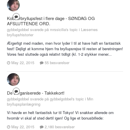
Kobberbryllupsfest i flere dage - SØNDAG OG
AFSLUTTENDE ORD.
gybbelgobbel svarede på mrssicilia's topic i
Læsernes
bryllupshistorier
Ærgerligt med maden, men hvor lyder I til at have haft en fantastisk
fest! Dejligt at komme hjem fra bryllupsrejse til resten af beretningen!
Vores fest sluttede også relativt tidligt (kl. 1-2 stykker mener...
May 22, 2015
55 besvarelser
De uorganiserede - Takkekort!
gybbelgobbel svarede på gybbelgobbel's topic i
Min
bryllupsplanlægning
Vi havde en helt fantastisk tur til Tokyo! Vi snakker allerede om
hvornår vi skal af sted dertil igen! Og lige et bonusbillede:
May 22, 2015
2,180 besvarelser