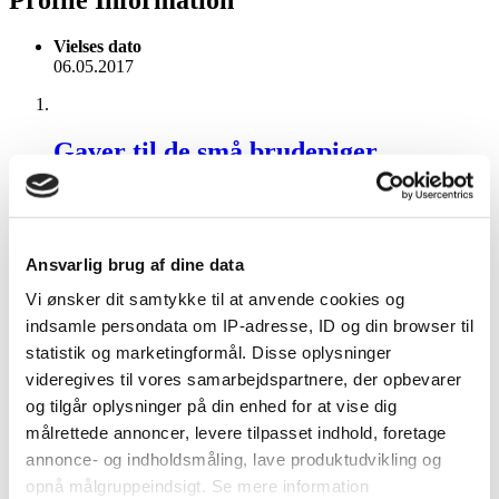
Vielses dato
06.05.2017
Gaver til de små brudepiger
Fru.Post svarede på frk-turkis's topic i
Bryllupsforberedelser
Skal de med til festen om aftenen? Så kunne det være en
altivitetspose med f.eks. sæbebobler, malebog og farver osv.
Ansvarlig brug af dine data
January 11, 2017
4 besvarelser
Vi ønsker dit samtykke til at anvende cookies og
indsamle persondata om IP-adresse, ID og din browser til
statistik og marketingformål. Disse oplysninger
buffe fra .jysk-diner.dk eller Kokken
videregives til vores samarbejdspartnere, der opbevarer
og jomfruen
og tilgår oplysninger på din enhed for at vise dig
målrettede annoncer, levere tilpasset indhold, foretage
Fru.Post svarede på Pjevs's topic i
Bryllupsforberedelser
annonce- og indholdsmåling, lave produktudvikling og
Vi var til er bryllup i juli måned, hvor maden kom fra jysk
opnå målgruppeindsigt. Se mere information