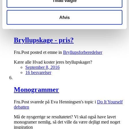
Tillad valgte
kagen til receptionen og der kan vi snildt snige os op på
100/120 personer. Vi bor i hovedstadsområdet og her synes
jeg, der er la går mellem fornuftige priser.
Afvis
September 19, 2016
16 besvarelser
Bryllupskage - pris?
Fru.Post posted et emne in
Bryllupsforberedelser
Kære alle Hvad koster jeres bryllupskager?
September 8, 2016
16 besvarelser
Monogrammer
Fru.Post svarede på Eva Henningsen's topic i
Do It Yourself
debatten
Må de nysgerrige se resultatetet? Vi skal også have lavet
monogramer nemlig, så det ville da være dejligt med noget
inspiration