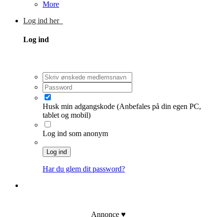
More
Log ind her
Log ind
Husk min adgangskode
(Anbefales på din egen PC,
tablet og mobil)
Log ind som anonym
Log ind
Har du glem dit password?
Tilmeld dig Bryllupsklars forum
Annonce ♥