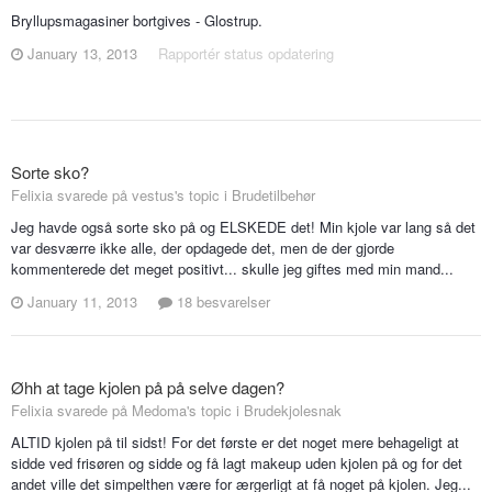
Bryllupsmagasiner bortgives - Glostrup.
January 13, 2013
Rapportér status opdatering
Sorte sko?
Felixia svarede på vestus's topic i
Brudetilbehør
Jeg havde også sorte sko på og ELSKEDE det! Min kjole var lang så det
var desværre ikke alle, der opdagede det, men de der gjorde
kommenterede det meget positivt... skulle jeg giftes med min mand...
January 11, 2013
18 besvarelser
Øhh at tage kjolen på på selve dagen?
Felixia svarede på Medoma's topic i
Brudekjolesnak
ALTID kjolen på til sidst! For det første er det noget mere behageligt at
sidde ved frisøren og sidde og få lagt makeup uden kjolen på og for det
andet ville det simpelthen være for ærgerligt at få noget på kjolen. Jeg...