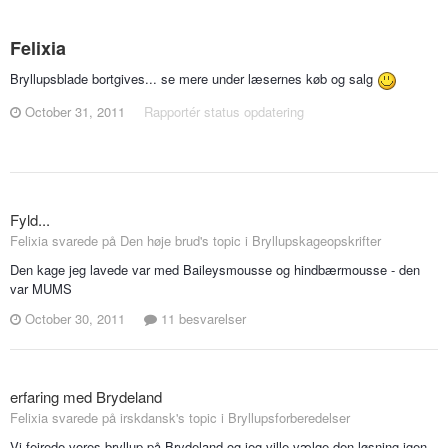
Felixia
Bryllupsblade bortgives... se mere under læsernes køb og salg
October 31, 2011
Rapportér status opdatering
Fyld...
Felixia svarede på Den høje brud's topic i
Bryllupskageopskrifter
Den kage jeg lavede var med Baileysmousse og hindbærmousse - den
var MUMS
October 30, 2011
11 besvarelser
erfaring med Brydeland
Felixia svarede på irskdansk's topic i
Bryllupsforberedelser
Vi fejrede vores bryllup på Brydeland og jeg ville vælge den løsning igen