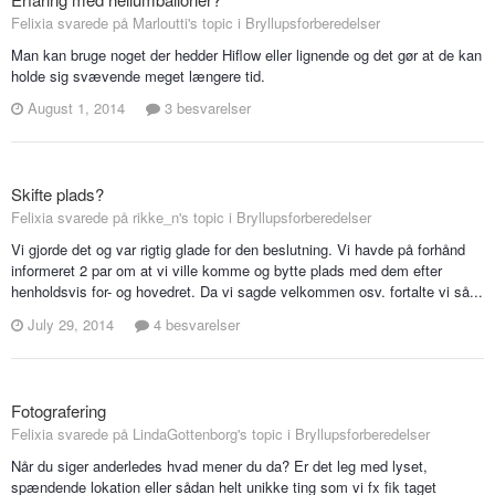
Felixia svarede på Marloutti's topic i
Bryllupsforberedelser
Man kan bruge noget der hedder Hiflow eller lignende og det gør at de kan
holde sig svævende meget længere tid.
August 1, 2014
3 besvarelser
Skifte plads?
Felixia svarede på rikke_n's topic i
Bryllupsforberedelser
Vi gjorde det og var rigtig glade for den beslutning. Vi havde på forhånd
informeret 2 par om at vi ville komme og bytte plads med dem efter
henholdsvis for- og hovedret. Da vi sagde velkommen osv. fortalte vi så...
July 29, 2014
4 besvarelser
Fotografering
Felixia svarede på LindaGottenborg's topic i
Bryllupsforberedelser
Når du siger anderledes hvad mener du da? Er det leg med lyset,
spændende lokation eller sådan helt unikke ting som vi fx fik taget