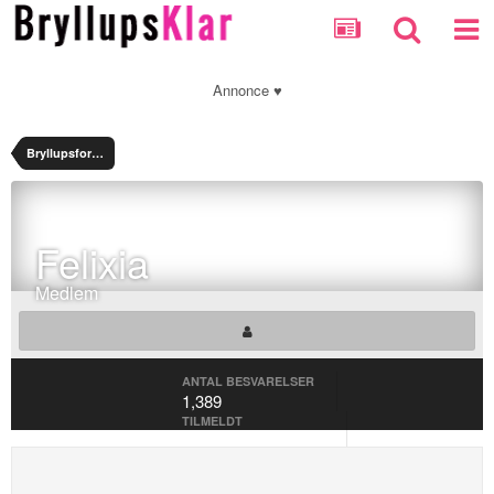
Annonce ♥
Bryllupsforum
Felixia
Medlem
ANTAL BESVARELSER
1,389
TILMELDT
November 26, 2008
SIDSTE BESØG
December 4, 2019