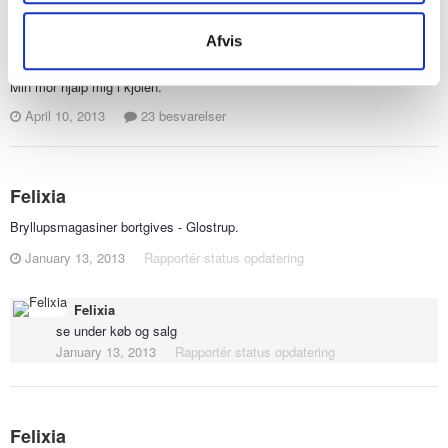
Hvem hjalp/hjælper jer i kjolen?
Afvis
Felixia svarede på Girl Next Door's topic i
Bryllupsforberedelser
Min mor hjalp mig i kjolen.
April 10, 2013
23 besvarelser
Felixia
Bryllupsmagasiner bortgives - Glostrup.
January 13, 2013
Rapportér status opdatering
Felixia
se under køb og salg
January 13, 2013
Rapportér status opdatering
Felixia