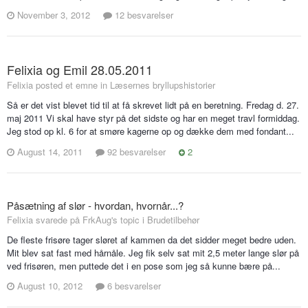
November 3, 2012
12 besvarelser
Felixia og Emil 28.05.2011
Felixia posted et emne in
Læsernes bryllupshistorier
Så er det vist blevet tid til at få skrevet lidt på en beretning. Fredag d. 27.
maj 2011 Vi skal have styr på det sidste og har en meget travl formiddag.
Jeg stod op kl. 6 for at smøre kagerne op og dække dem med fondant...
August 14, 2011
92 besvarelser
2
Påsætning af slør - hvordan, hvornår...?
Felixia svarede på FrkAug's topic i
Brudetilbehør
De fleste frisøre tager sløret af kammen da det sidder meget bedre uden.
Mit blev sat fast med hårnåle. Jeg fik selv sat mit 2,5 meter lange slør på
ved frisøren, men puttede det i en pose som jeg så kunne bære på...
August 10, 2012
6 besvarelser