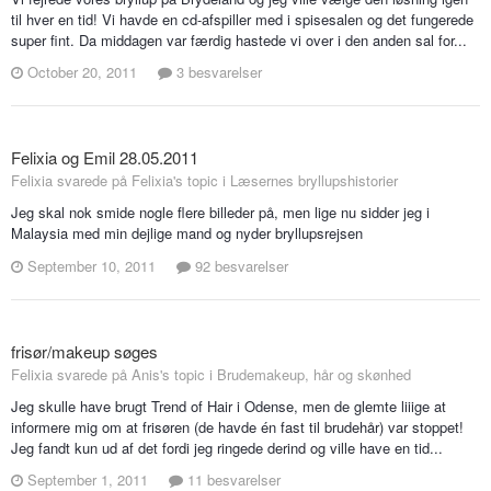
til hver en tid! Vi havde en cd-afspiller med i spisesalen og det fungerede
super fint. Da middagen var færdig hastede vi over i den anden sal for...
October 20, 2011
3 besvarelser
Felixia og Emil 28.05.2011
Felixia svarede på Felixia's topic i
Læsernes bryllupshistorier
Jeg skal nok smide nogle flere billeder på, men lige nu sidder jeg i
Malaysia med min dejlige mand og nyder bryllupsrejsen
September 10, 2011
92 besvarelser
frisør/makeup søges
Felixia svarede på Anis's topic i
Brudemakeup, hår og skønhed
Jeg skulle have brugt Trend of Hair i Odense, men de glemte liiige at
informere mig om at frisøren (de havde én fast til brudehår) var stoppet!
Jeg fandt kun ud af det fordi jeg ringede derind og ville have en tid...
September 1, 2011
11 besvarelser