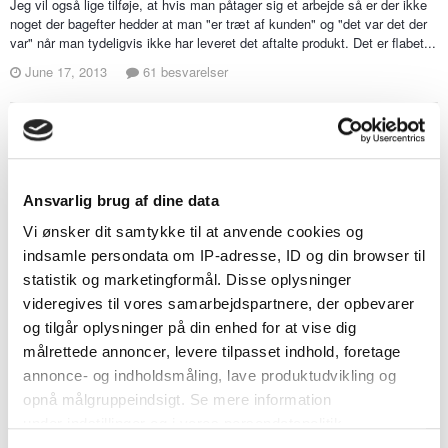
Jeg vil også lige tilføje, at hvis man påtager sig et arbejde så er der ikke
noget der bagefter hedder at man "er træt af kunden" og "det var det der
var" når man tydeligvis ikke har leveret det aftalte produkt. Det er flabet...
June 17, 2013
61 besvarelser
Fotograf
Felixia svarede på Lafelina's topic i
Bryllupsforberedelser
Jeg kan sagtens forstå at du er skuffet! Jeg synes det er helt til grin at
Ansvarlig brug af dine data
levere sølle 150 billeder fra en heldagsfotografering 500-600 burde være
Vi ønsker dit samtykke til at anvende cookies og
hvad i havde fået. Location billederne synes jeg er pinlige i kvaliteten...
indsamle persondata om IP-adresse, ID og din browser til
June 17, 2013
61 besvarelser
statistik og marketingformål. Disse oplysninger
videregives til vores samarbejdspartnere, der opbevarer
og tilgår oplysninger på din enhed for at vise dig
Ferie inden bryllup
målrettede annoncer, levere tilpasset indhold, foretage
Felixia svarede på siimba's topic i
Bryllupsforberedelser
annonce- og indholdsmåling, lave produktudvikling og
Jeg vil sige at det kommer an på hvor meget planlægning osv. i mangler
opnå målgruppeindsigt. Se mere information
og især hvor meget I selv skal stå for og sørge for inden dagen.
under indstillinger og i vores persondatapolitik.
Personligt ville jeg ikke have kunne slappe af med det så tæt på...