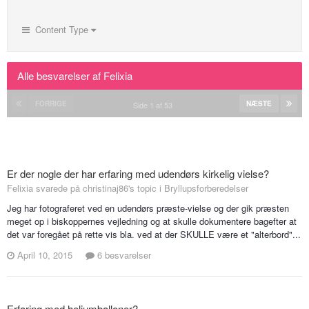
DAYS WON
1
Content Type
Alle besvarelser af Felixia
FORRIGE
NÆSTE
Side 1 af 53
Er der nogle der har erfaring med udendørs kirkelig vielse?
Felixia svarede på christinaj86's topic i
Bryllupsforberedelser
Jeg har fotograferet ved en udendørs præste-vielse og der gik præsten
meget op i biskoppernes vejledning og at skulle dokumentere bagefter at
det var foregået på rette vis bla. ved at der SKULLE være et "alterbord"...
April 10, 2015
6 besvarelser
Erfaring med heliumballoner?