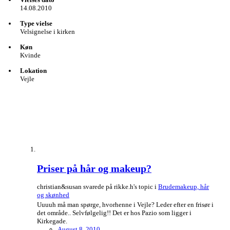
14.08.2010
Type vielse
Velsignelse i kirken
Køn
Kvinde
Lokation
Vejle
Priser på hår og makeup?
christian&susan svarede på rikke.h's topic i
Brudemakeup, hår
og skønhed
Uuuuh må man spørge, hvorhenne i Vejle? Leder efter en frisør i
det område.. Selvfølgelig!! Det er hos Pazio som ligger i
Kirkegade.
August 8, 2010