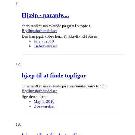
Hjælp - paraply....
christian&susan svarede på gæst1's topic i
Bryllupsforberedelser
Den kan pgså købes her... Klikke-lik KH Susan
July 7, 2010
14 besvarelser
hjæp til at finde topfigur
christian&susan svarede på christian&susan's topic i
Bryllupsforberedelser
lige den sidste...
May 1, 2010
2 besvarelser