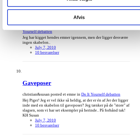
Gaveposer
Afvis
christian&susan svarede på christian&susan's topic i
Do It
Yourself debatten
Jeg har kigget hendes emner igennem, men der ligger desværre
ingen skabelon..
July 7, 2010
10 besvarelser
Gaveposer
christian&susan posted et emne in
Do It Yourself debatten
Hej Piger! Jeg er vel ikke så heldig, at der er én af Jer der ligger
inde med en skabelon til gaveposer? Jeg tænker på de "store" af
slagsen, som vi har set eksempler på herinde.. På forhånd tak!
KH Susan
July 7, 2010
10 besvarelser