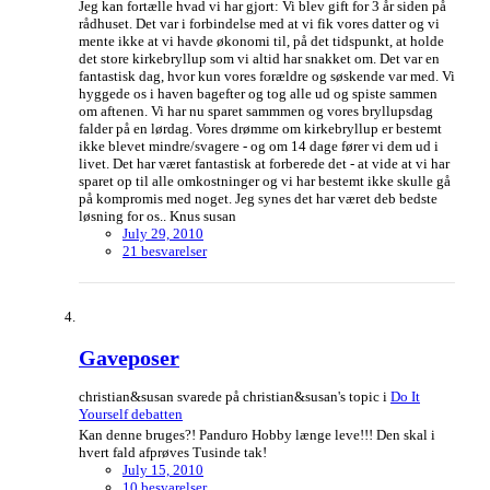
Jeg kan fortælle hvad vi har gjort: Vi blev gift for 3 år siden på
rådhuset. Det var i forbindelse med at vi fik vores datter og vi
mente ikke at vi havde økonomi til, på det tidspunkt, at holde
det store kirkebryllup som vi altid har snakket om. Det var en
fantastisk dag, hvor kun vores forældre og søskende var med. Vi
hyggede os i haven bagefter og tog alle ud og spiste sammen
om aftenen. Vi har nu sparet sammmen og vores bryllupsdag
falder på en lørdag. Vores drømme om kirkebryllup er bestemt
ikke blevet mindre/svagere - og om 14 dage fører vi dem ud i
livet. Det har været fantastisk at forberede det - at vide at vi har
sparet op til alle omkostninger og vi har bestemt ikke skulle gå
på kompromis med noget. Jeg synes det har været deb bedste
løsning for os.. Knus susan
July 29, 2010
21 besvarelser
Gaveposer
christian&susan svarede på christian&susan's topic i
Do It
Yourself debatten
Kan denne bruges?! Panduro Hobby længe leve!!! Den skal i
hvert fald afprøves Tusinde tak!
July 15, 2010
10 besvarelser