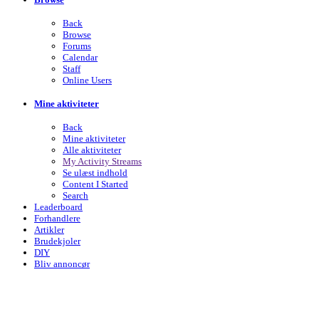
Back
Browse
Forums
Calendar
Staff
Online Users
Mine aktiviteter
Back
Mine aktiviteter
Alle aktiviteter
My Activity Streams
Se ulæst indhold
Content I Started
Search
Leaderboard
Forhandlere
Artikler
Brudekjoler
DIY
Bliv annoncør