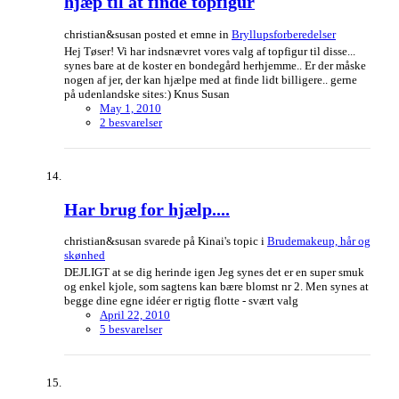
hjæp til at finde topfigur
christian&susan posted et emne in
Bryllupsforberedelser
Hej Tøser! Vi har indsnævret vores valg af topfigur til disse...
synes bare at de koster en bondegård herhjemme.. Er der måske
nogen af jer, der kan hjælpe med at finde lidt billigere.. gerne
på udenlandske sites:) Knus Susan
May 1, 2010
2 besvarelser
Har brug for hjælp....
christian&susan svarede på Kinai's topic i
Brudemakeup, hår og
skønhed
DEJLIGT at se dig herinde igen Jeg synes det er en super smuk
og enkel kjole, som sagtens kan bære blomst nr 2. Men synes at
begge dine egne idéer er rigtig flotte - svært valg
April 22, 2010
5 besvarelser