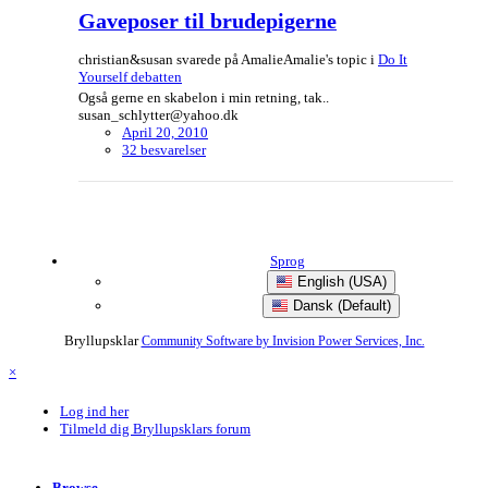
Gaveposer til brudepigerne
christian&susan svarede på AmalieAmalie's topic i
Do It
Yourself debatten
Også gerne en skabelon i min retning, tak..
susan_schlytter@yahoo.dk
April 20, 2010
32 besvarelser
Sprog
English (USA)
Dansk (Default)
Bryllupsklar
Community Software by Invision Power Services, Inc.
×
Log ind her
Tilmeld dig Bryllupsklars forum
Browse