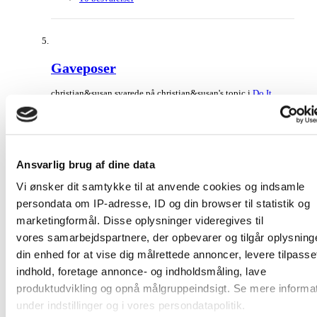
Gaveposer
christian&susan svarede på christian&susan's topic i
Do It
Yourself debatten
Eller er der bare nogen der har et link eller en idé til, hvor jeg
kan finde cremefarvede poser?
July 15, 2010
10 besvarelser
Ansvarlig brug af dine data
Vi ønsker dit samtykke til at anvende cookies og indsamle
persondata om IP-adresse, ID og din browser til statistik og
Efterlyser billede af bryllupskage
marketingformål. Disse oplysninger videregives til
vores samarbejdspartnere, der opbevarer og tilgår oplysning
christian&susan posted et emne in
Bryllupsforberedelser
din enhed for at vise dig målrettede annoncer, levere tilpasse
Jeg har på et tidspunkt herinde, set et billede af en fin
indhold, foretage annonce- og indholdsmåling, lave
bryllupskage - men kan nu ikke finde billedet igen.. Topfiguren
er en creme-farvet krone.. KH Susan
produktudvikling og opnå målgruppeindsigt. Se mere informa
July 12, 2010
under indstillinger og i vores persondatapolitik.
1 besvarelse