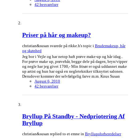
42 besvarelser
Priser på hår og makeup?
christian&susan svarede på rikke.h's topic i
Brudemakeup, hår
og skønhed
Jeg bor i Vejle og har netop haft prøve make-up og hår idag..
For prøve make up, prøvehår, begge dele på dagen, bryn/vipper
og negle har jeg givet 1700,- Min frisør er også uddannet make
up artist og hun har også en negletekniker tilknyttet salonen.
Derudover kommer der selvfølgelig farve m.m. Knus Susan
August 6, 2010
42 besvarelser
Bryllup På Standby - Nedpriotering Af
Bryllup
christian&susan replied to et emne in
Bryllupsforberedelser