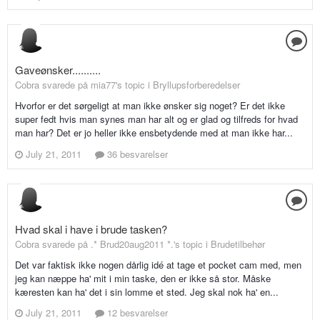
Gaveønsker..........
Cobra svarede på mia77's topic i
Bryllupsforberedelser
Hvorfor er det sørgeligt at man ikke ønsker sig noget? Er det ikke
super fedt hvis man synes man har alt og er glad og tilfreds for hvad
man har? Det er jo heller ikke ensbetydende med at man ikke har...
July 21, 2011
36 besvarelser
Hvad skal i have i brude tasken?
Cobra svarede på .* Brud20aug2011 *.'s topic i
Brudetilbehør
Det var faktisk ikke nogen dårlig idé at tage et pocket cam med, men
jeg kan næppe ha' mit i min taske, den er ikke så stor. Måske
kæresten kan ha' det i sin lomme et sted. Jeg skal nok ha' en...
July 21, 2011
12 besvarelser