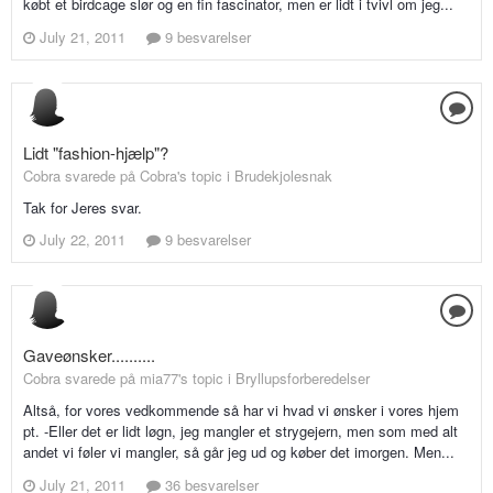
købt et birdcage slør og en fin fascinator, men er lidt i tvivl om jeg...
July 21, 2011
9 besvarelser
Lidt "fashion-hjælp"?
Cobra svarede på Cobra's topic i
Brudekjolesnak
Tak for Jeres svar.
July 22, 2011
9 besvarelser
Gaveønsker..........
Cobra svarede på mia77's topic i
Bryllupsforberedelser
Altså, for vores vedkommende så har vi hvad vi ønsker i vores hjem
pt. -Eller det er lidt løgn, jeg mangler et strygejern, men som med alt
andet vi føler vi mangler, så går jeg ud og køber det imorgen. Men...
July 21, 2011
36 besvarelser