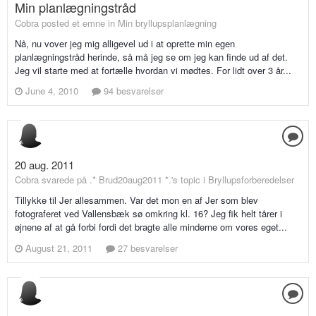
Min planlægningstråd
Cobra posted et emne in
Min bryllupsplanlægning
Nå, nu vover jeg mig alligevel ud i at oprette min egen
planlægningstråd herinde, så må jeg se om jeg kan finde ud af det.
Jeg vil starte med at fortælle hvordan vi mødtes. For lidt over 3 år...
June 4, 2010
94 besvarelser
20 aug. 2011
Cobra svarede på .* Brud20aug2011 *.'s topic i
Bryllupsforberedelser
Tillykke til Jer allesammen. Var det mon en af Jer som blev
fotograferet ved Vallensbæk sø omkring kl. 16? Jeg fik helt tårer i
øjnene af at gå forbi fordi det bragte alle minderne om vores eget...
August 21, 2011
27 besvarelser