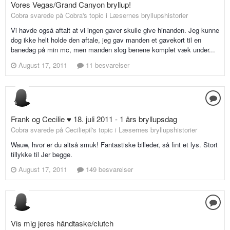
Vores Vegas/Grand Canyon bryllup!
Cobra svarede på Cobra's topic i
Læsernes bryllupshistorier
Vi havde også aftalt at vi ingen gaver skulle give hinanden. Jeg kunne
dog ikke helt holde den aftale, jeg gav manden et gavekort til en
banedag på min mc, men manden slog benene komplet væk under...
August 17, 2011
11 besvarelser
Frank og Cecilie ♥ 18. juli 2011 - 1 års bryllupsdag
Cobra svarede på Ceciliepil's topic i
Læsernes bryllupshistorier
Wauw, hvor er du altså smuk! Fantastiske billeder, så fint et lys. Stort
tillykke til Jer begge.
August 17, 2011
149 besvarelser
Vis mig jeres håndtaske/clutch