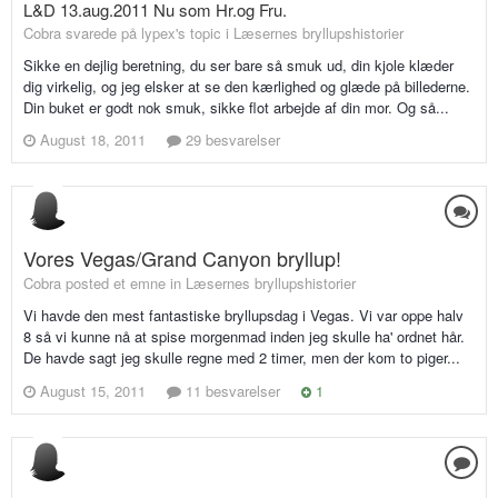
L&D 13.aug.2011 Nu som Hr.og Fru.
Cobra svarede på lypex's topic i
Læsernes bryllupshistorier
Sikke en dejlig beretning, du ser bare så smuk ud, din kjole klæder
dig virkelig, og jeg elsker at se den kærlighed og glæde på billederne.
Din buket er godt nok smuk, sikke flot arbejde af din mor. Og så...
August 18, 2011
29 besvarelser
Vores Vegas/Grand Canyon bryllup!
Cobra posted et emne in
Læsernes bryllupshistorier
Vi havde den mest fantastiske bryllupsdag i Vegas. Vi var oppe halv
8 så vi kunne nå at spise morgenmad inden jeg skulle ha' ordnet hår.
De havde sagt jeg skulle regne med 2 timer, men der kom to piger...
August 15, 2011
11 besvarelser
1