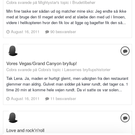
Cobra svarede på Mightystar's topic i
Brudetilbehør
Min fine taske ser sådan ud og matcher mine sko: Jeg endte så ikke
med at bruge den til meget andet end at slæbe den med ud i limoen,
videre i helikopteren hvor den fik lov at ligge og bagefter fik den så...
August 16, 2011
90 besvarelser
Vores Vegas/Grand Canyon bryllup!
Cobra svarede på Cobra's topic i
Læsernes bryllupshistorier
Tak Lena. Ja, maden er hurtigt glemt, men udsigten fra den restaurant
glemmer man aldrig. Gulvet man sidder på kører rundt, det tager ca. 1
time 20 min at komme hele vejen rundt. Da vi satte os var solen...
August 16, 2011
11 besvarelser
Love and rock'n'roll