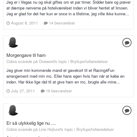
Jeg er i Vegas nu og skal giftes om et par timer. Sidder bare og prøver
at dæmpe nerverne på hotelværelset inden vi bliver hentet af limoen.
Jeg er glad for det her kun er once in a lifetime, jeg ville ikke kunne...
August 8, 2011
14 besvarelser
Morgengave til ham
Cobra svarede på Oneword's topic i
Bryllupsforberedelser
Jeg giver min kommende mand et gavekort til et Racing4Fun
arrangement med min mc. Eller hans egen hvis han når at købe en
inden. Har ikke lige råd til at give ham en mc, brugte alle mine...
July 27, 2011
16 besvarelser
Er så ulykkelig lige nu ....
Cobra svarede på Line Hojlund's topic i
Bryllupsforberedelser