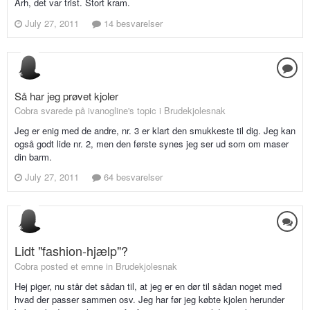
Årh, det var trist. Stort kram.
July 27, 2011
14 besvarelser
Så har jeg prøvet kjoler
Cobra svarede på ivanogline's topic i
Brudekjolesnak
Jeg er enig med de andre, nr. 3 er klart den smukkeste til dig. Jeg kan
også godt lide nr. 2, men den første synes jeg ser ud som om maser
din barm.
July 27, 2011
64 besvarelser
Lidt "fashion-hjælp"?
Cobra posted et emne in
Brudekjolesnak
Hej piger, nu står det sådan til, at jeg er en dør til sådan noget med
hvad der passer sammen osv. Jeg har før jeg købte kjolen herunder