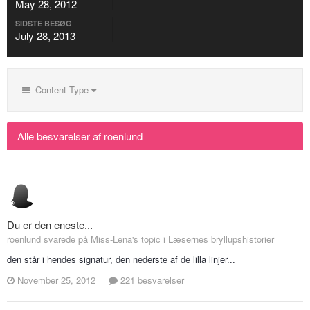
May 28, 2012
SIDSTE BESØG
July 28, 2013
Content Type
Alle besvarelser af roenlund
Du er den eneste...
roenlund svarede på Miss-Lena's topic i
Læsernes bryllupshistorier
den står i hendes signatur, den nederste af de lilla linjer...
November 25, 2012
221 besvarelser