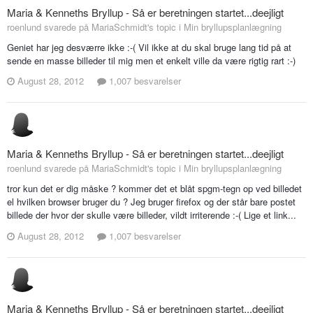
Maria & Kenneths Bryllup - Så er beretningen startet...deejligt
roenlund svarede på MariaSchmidt's topic i
Min bryllupsplanlægning
Geniet har jeg desværre ikke :-( Vil ikke at du skal bruge lang tid på at
sende en masse billeder til mig men et enkelt ville da være rigtig rart :-)
August 28, 2012
1,007 besvarelser
Maria & Kenneths Bryllup - Så er beretningen startet...deejligt
roenlund svarede på MariaSchmidt's topic i
Min bryllupsplanlægning
tror kun det er dig måske ? kommer det et blåt spgm-tegn op ved billedet
el hvilken browser bruger du ? Jeg bruger firefox og der står bare postet
billede der hvor der skulle være billeder, vildt irriterende :-( Lige et link...
August 28, 2012
1,007 besvarelser
Maria & Kenneths Bryllup - Så er beretningen startet...deejligt