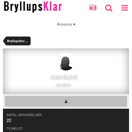
Annonce ♥
Bryllupsforum
roenlund
Medlem
ANTAL BESVARELSER
22
TILMELDT