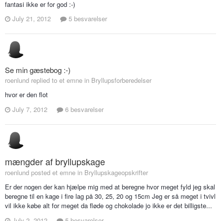
fantasi ikke er for god :-)
July 21, 2012
5 besvarelser
Se min gæstebog :-)
roenlund replied to et emne in
Bryllupsforberedelser
hvor er den flot
July 7, 2012
6 besvarelser
mængder af bryllupskage
roenlund posted et emne in
Bryllupskageopskrifter
Er der nogen der kan hjælpe mig med at beregne hvor meget fyld jeg skal
beregne til en kage i fire lag på 30, 25, 20 og 15cm Jeg er så meget i tvivl
vil ikke købe alt for meget da fløde og chokolade jo ikke er det billigste...
July 2, 2012
5 besvarelser