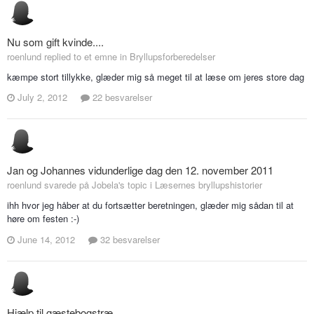
Nu som gift kvinde....
roenlund replied to et emne in
Bryllupsforberedelser
kæmpe stort tillykke, glæder mig så meget til at læse om jeres store dag
July 2, 2012
22 besvarelser
Jan og Johannes vidunderlige dag den 12. november 2011
roenlund svarede på Jobela's topic i
Læsernes bryllupshistorier
ihh hvor jeg håber at du fortsætter beretningen, glæder mig sådan til at
høre om festen :-)
June 14, 2012
32 besvarelser
Hjælp til gæstebogstræ