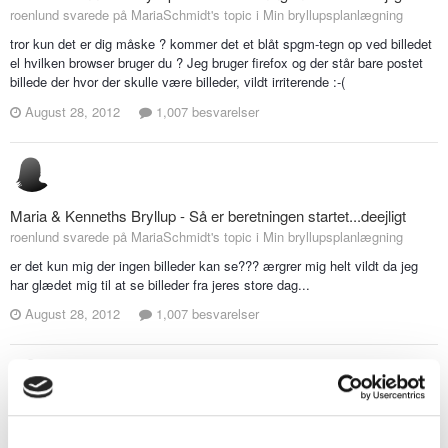
roenlund svarede på MariaSchmidt's topic i
Min bryllupsplanlægning
tror kun det er dig måske ? kommer det et blåt spgm-tegn op ved billedet
el hvilken browser bruger du ? Jeg bruger firefox og der står bare postet
billede der hvor der skulle være billeder, vildt irriterende :-(
August 28, 2012
1,007 besvarelser
Maria & Kenneths Bryllup - Så er beretningen startet...deejligt
roenlund svarede på MariaSchmidt's topic i
Min bryllupsplanlægning
er det kun mig der ingen billeder kan se??? ærgrer mig helt vildt da jeg
har glædet mig til at se billeder fra jeres store dag...
August 28, 2012
1,007 besvarelser
Servering
roenlund svarede på Sara88's topic i
Bryllupsforberedelser