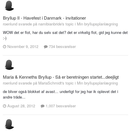
Bryllup II - Havefest i Danmark - invitationer
roenlund svarede på namibianbride's topic i
Min bryllupsplanlægning
WOW det er flot, har du selv sat det? det er virkelig flot, gid jeg kunne det
:-)
November 9, 2012
734 besvarelser
Maria & Kenneths Bryllup - Så er beretningen startet...deejligt
roenlund svarede på MariaSchmidt's topic i
Min bryllupsplanlægning
de bliver også blokket af avast... underligt for jeg har ik oplevet det i
andre tråde...
August 28, 2012
1,007 besvarelser