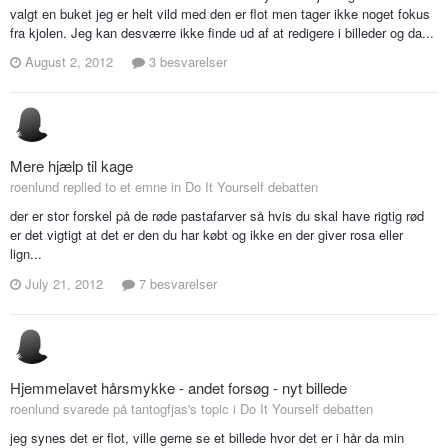
valgt en buket jeg er helt vild med den er flot men tager ikke noget fokus
fra kjolen. Jeg kan desværre ikke finde ud af at redigere i billeder og da...
August 2, 2012
3 besvarelser
Mere hjælp til kage
roenlund replied to et emne in
Do It Yourself debatten
der er stor forskel på de røde pastafarver så hvis du skal have rigtig rød
er det vigtigt at det er den du har købt og ikke en der giver rosa eller
lign...
July 21, 2012
7 besvarelser
Hjemmelavet hårsmykke - andet forsøg - nyt billede
roenlund svarede på tantogfjas's topic i
Do It Yourself debatten
jeg synes det er flot, ville gerne se et billede hvor det er i hår da min