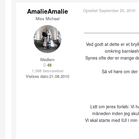
AmalieAmalie
Oprettet
September 25, 2010
·
Miss Michael
______________________
Ved godt at dette er et bry
omkring barnløshe
Synes ofte der er mange der
Medlem
49
1,588 besvarelser
Så vil høre om de
Vielses dato:
21.08.2010
Lidt om jeres forløb: Vi 
måneden inden jeg skul
Vi skal starte med IUI i mi