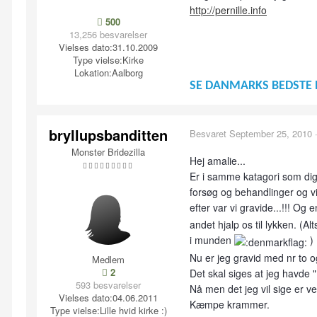
http://pernille.info
500
13,256 besvarelser
Vielses dato:
31.10.2009
Type vielse:
Kirke
Lokation:
Aalborg
SE DANMARKS BEDSTE 
bryllupsbanditten
Besvaret
September 25, 2010
Monster Bridezilla
Hej amalie...
Er i samme katagori som dig, 
forsøg og behandlinger og vi 
efter var vi gravide...!!! Og
andet hjalp os til lykken. (
i munden
)
Nu er jeg gravid med nr to og
Medlem
2
Det skal siges at jeg havde 
593 besvarelser
Nå men det jeg vil sige er v
Vielses dato:
04.06.2011
Kæmpe krammer.
Type vielse:
Lille hvid kirke :)