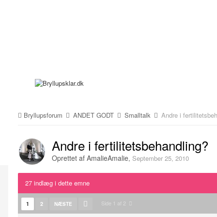
Bryllupsforum
ANDET GODT
Smalltalk
Andre i fertilitetsbe
Andre i fertilitetsbehandling?
Oprettet af
AmalieAmalie
,
September 25, 2010
27 indlæg i dette emne
Side 1 af 2
1
2
NÆSTE