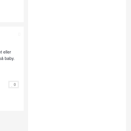
 eller
på baby.
0