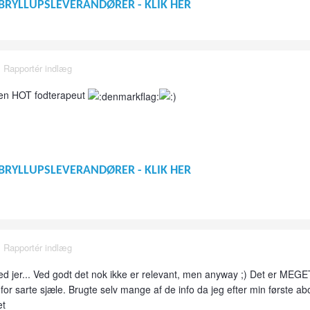
BRYLLUPSLEVERANDØRER - KLIK HER
·
Rapportér indlæg
 en HOT fodterapeut
BRYLLUPSLEVERANDØRER - KLIK HER
·
Rapportér indlæg
 med jer... Ved godt det nok ikke er relevant, men anyway ;) Det er MEGE
for sarte sjæle. Brugte selv mange af de info da jeg efter min første ab
et