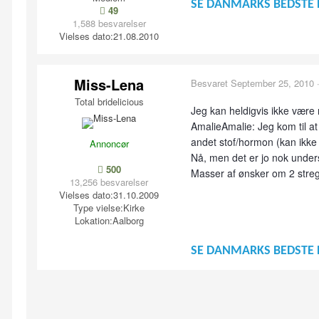
SE DANMARKS BEDSTE 
49
1,588 besvarelser
Vielses dato:
21.08.2010
Miss-Lena
Besvaret
September 25, 2010
Total bridelicious
Jeg kan heldigvis ikke være 
AmalieAmalie: Jeg kom til at
andet stof/hormon (kan ikke
Annoncør
Nå, men det er jo nok unders
500
Masser af ønsker om 2 streger
13,256 besvarelser
Vielses dato:
31.10.2009
Type vielse:
Kirke
Lokation:
Aalborg
SE DANMARKS BEDSTE 