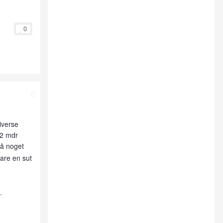
0
diverse
 2 mdr
på noget
are en sut
.