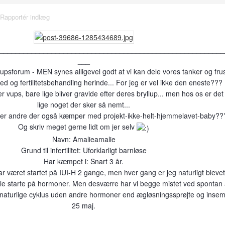
Rapportér indlæg
________________________________________________________
___
llupsforum - MEN synes alligevel godt at vi kan dele vores tanker og fru
d og fertilitetsbehandling herinde... For jeg er vel ikke den eneste???
 vups, bare lige bliver gravide efter deres bryllup... men hos os er det
lige noget der sker så nemt...
r er andre der også kæmper med projekt-ikke-helt-hjemmelavet-baby??
Og skriv meget gerne lidt om jer selv
Navn: Amalieamalie
Grund til infertilitet: Uforklarligt barnløse
Har kæmpet i: Snart 3 år.
har været startet på IUI-H 2 gange, men hver gang er jeg naturligt blevet
le starte på hormoner. Men desværre har vi begge mistet ved spontan 
n naturlige cyklus uden andre hormoner end ægløsningssprøjte og insem
25 maj.