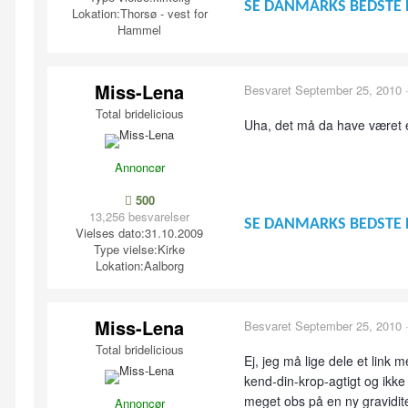
SE DANMARKS BEDSTE 
Lokation:
Thorsø - vest for
Hammel
Miss-Lena
Besvaret
September 25, 2010
Total bridelicious
Uha, det må da have været
Annoncør
500
13,256 besvarelser
SE DANMARKS BEDSTE 
Vielses dato:
31.10.2009
Type vielse:
Kirke
Lokation:
Aalborg
Miss-Lena
Besvaret
September 25, 2010
Total bridelicious
Ej, jeg må lige dele et link
kend-din-krop-agtigt og ikke 
meget obs på en ny gravidit
Annoncør