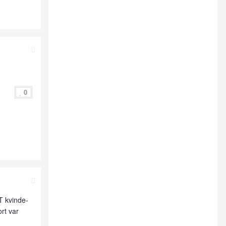
0
T kvinde-
ort var