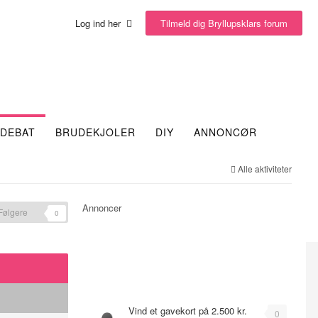
Tilmeld dig Bryllupsklars forum
Log ind her
DEBAT
BRUDEKJOLER
DIY
ANNONCØR
Alle aktiviteter
Annoncer
Følgere
0
Emner
Vind et gavekort på 2.500 kr.
0