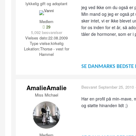
lykkelig gift og adoptant
jeg ved ikke om du også er p
Min mand og jeg er også pt u
sker intet, vi er ikke blevet
Medlem
29
for os inden for et år, så ad
5,092 besvarelser
tåler de hormoner, som er i p-
Vielses dato:
22.08.2009
Type vielse:
kirkelig
Lokation:
Thorsø - vest for
Hammel
SE DANMARKS BEDSTE 
AmalieAmalie
Besvaret
September 25, 2010
Miss Michael
Har en profil på min-mave, m
og støtte hinanden lidt ;)
Medlem