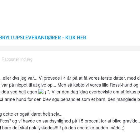
BRYLLUPSLEVERANDØRER - KLIK HER
·
Rapportér indlæg
eller dvs jeg var... Vi prøvede i 4 år på at få vores første datter, med 
var på nippet til at give op... Men så købte vi vores lille Rossi-hund og
 endda ved helt egen
¨. Vi er den dag idag overbeviste om at fokus 
Altså arme hund for den blev sgu behandlet som et barn, den manglede b
 dette er også klaret helt selv...
"Pcos" og vi havde en sandsynlighed på 15 procent for at blive gravide..
el bare det skal nok lykkedes!!!!! på den ene eller anden måde ;)