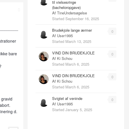
til vielsesringe
(bacheloropgave)
Af
TineUndersøgelse
Started
September 16, 2025
________
Brudekjole lange ærmer
0
Af
User1995
strationer
Started
March 13, 2025
VIND DIN BRUDEKJOLE
 ikke bare
0
Af
Ki Schou
Started
March 6, 2025
?
VIND DIN BRUDEKJOLE
0
Af
Ki Schou
Started
March 6, 2025
Svigtet af veninde
 gravid
0
Af
User1995
abort.
Started
January 5, 2025
inering d.