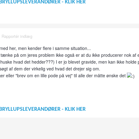
BRYLLUPSLEVERANDØRER - KLIK HER
·
Rapportér indlæg
med her, men kender flere i samme situation...
 tænke på om jeres problem ikke også er at du ikke producerer nok af et
 huske hvad det hedder???) I er jo blevet gravide, men kan ikke holde 
øgt af dem der virkelig ved hvad det drejer sig om.
 eller "brev om en lille pode på vej" til alle der måtte ønske det
BRYLLUPSLEVERANDØRER - KLIK HER