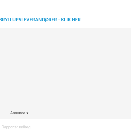
BRYLLUPSLEVERANDØRER - KLIK HER
Annonce ♥
·
Rapportér indlæg