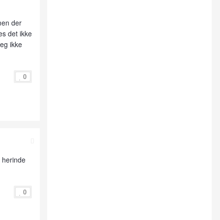
 men der
es det ikke
jeg ikke
0
t herinde
0