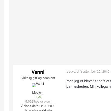
Vanni
Besvaret
September 25, 2010
lykkelig gift og adoptant
men jeg er blevet anbefalet f
barnløsheden. Min kollega h
Medlem
29
5,092 besvarelser
Vielses dato:
22.08.2009
Type vielse:
kirkelig