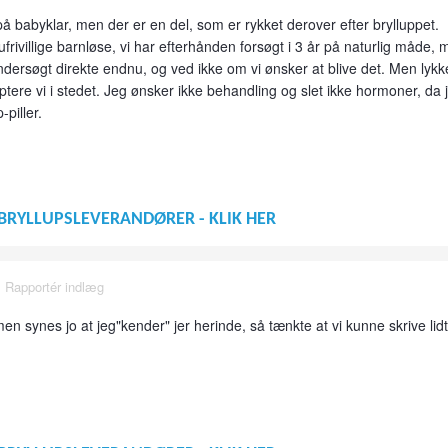
å babyklar, men der er en del, som er rykket derover efter brylluppet.
frivillige barnløse, vi har efterhånden forsøgt i 3 år på naturlig måde,
 undersøgt direkte endnu, og ved ikke om vi ønsker at blive det. Men lykk
optere vi i stedet. Jeg ønsker ikke behandling og slet ikke hormoner, da 
piller.
BRYLLUPSLEVERANDØRER - KLIK HER
·
Rapportér indlæg
en synes jo at jeg"kender" jer herinde, så tænkte at vi kunne skrive lid