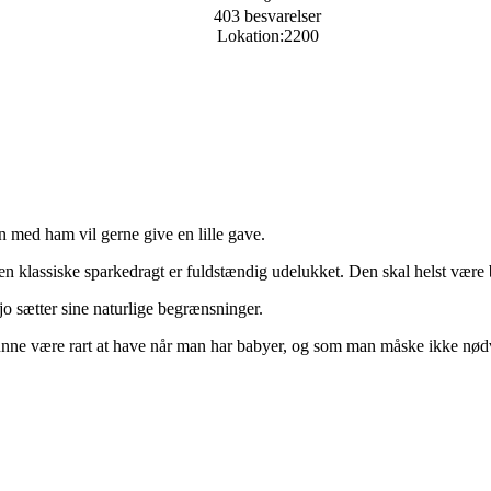
403 besvarelser
Lokation:
2200
n med ham vil gerne give en lille gave.
å den klassiske sparkedragt er fuldstændig udelukket. Den skal helst væ
 jo sætter sine naturlige begrænsninger.
 kunne være rart at have når man har babyer, og som man måske ikke nødv