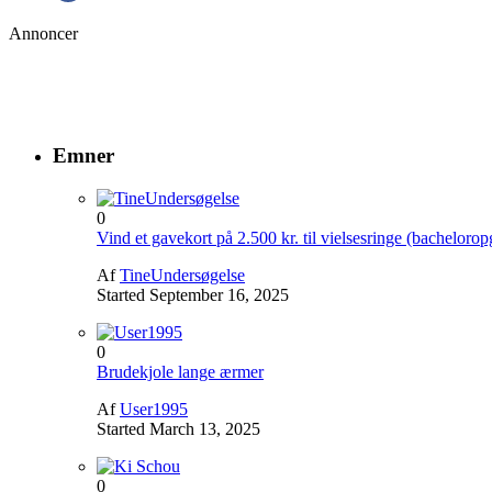
Annoncer
Emner
0
Vind et gavekort på 2.500 kr. til vielsesringe (bacheloro
Af
TineUndersøgelse
Started
September 16, 2025
0
Brudekjole lange ærmer
Af
User1995
Started
March 13, 2025
0