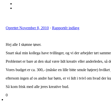
Oprettet
November 8, 2010
·
Rapportér indlæg
Hej alle I skønne tøser.
Snart skal min kollega have tvillinger, og vi der arbejder tæt samme
Problemet er bare at den skal være lidt kreativ eller anderledes, s
Vores budget er ca. 300,- (måske en lille bitte smule højere) hvilket
eftersom ingen af os andre har børn, er vi lidt i tvivl om hvad der
Så kom frisk med alle jeres kreative bud.
0