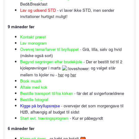
Bed&Breakfast
Lav og udsend STD
- vi laver ikke STD, men sender
invitationer hurtigst muligt!
9 måneder før
Kontakt præst
Lav monogram
Overvej tema/farver til brylluppet
- Grå, lilla, sølv og hvid
(måske også sort)
Begynd søgningen efter brudekjole
- Der er bestilt tid til 2
kjoleprøvninger i marts
og valget står
mellem to kjoler nu -
her
og
her
Book musik
Aftale med kok
Bestille transport til/fra kirken
- får det af svigerforældrene
Bestille fotograf
Kigge på bryllupsrejse
- overvejer det som morgengave til
H2B, afhængig af budget til sidst
Start evt. træningsprogram
- Kur er påbegyndt
6 måneder før
Kigge på ringe
- er købt og betalt