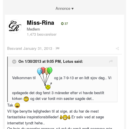
Annonce ♥
Miss-Rina
37
Medlem
1,473 besvarelser
Besvaret
January 31, 2013
·
On 1/30/2013 at 9:05 PM, Lotus said:
Velkommen til
og ja 7-9-13 er en lidt sjov dag.. Vi
opdagede det dog først 3 måneder efter vi havde bestilt
kirken
og det var fordi min søster sagde det..
Tak
Vil lige benytte lejligheden til at sige, at du har de mest
fantastiske inspirationsbilleder!
Er selv ved at søge
internettet tyndt hehe..
Og hvis du mangler opgaver, så må du også godt spamme mig