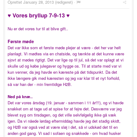
Oprettet
January 28, 2013
(redigeret) ·
♥ Vores bryllup 7-9-13 ♥
Nu er det vores tur til at blive gift..
Første møde
Det var ikke som et første møde plejer at være - det her var helt
planlagt. Vi mødtes via en chatside, og tænkte at det kunne være
sjovt at mødes rigtigt. Det var lige op til jul, så det var oplagt at vi
skulle ud og købe julegaver og hygge os. Til at starte med var vi
kun venner, da jeg havde en kæreste på det tidspunkt. Da det
ikke længere gik med kæresten og jeg var klar til et nyt forhold,
så var han der - min fremtidige H2B.
Ned på knæ..
Det var vores årsdag (19. januar - sammen i 11 år!!!), og vi havde
snakket om at tage ud at spise for at fejre det. Desværre var jeg
blevet syg om tirsdagen, og det ville selvfølgelig ikke gå væk
igen. Da vi nåede lørdag eftermiddag havde jeg det stadig skidt,
og H2B var også ved at være sløj i det, så vi udskød det til en
anden god gang. Vi sad i sofaen og snakkede - om hvad husker