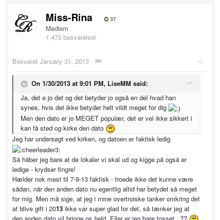
Miss-Rina
37
Medlem
1,473 besvarelser
Besvaret
January 31, 2013
·
On 1/30/2013 at 9:01 PM, LiseMM said:
Ja, det e jo det og det betyder jo også en del hvad han
synes, hvis det ikke betyder helt vildt meget for dig
Men den dato er jo MEGET populær, det er vel ikke sikkert i
kan få sted og kirke den dato
Jeg har undersøgt ved kirken, og datoen er faktisk ledig
Så håber jeg bare at de lokaler vi skal ud og kigge på også er
ledige - krydser fingre!
Hælder nok mest til 7-9-13 faktisk - troede ikke det kunne være
sådan, når den anden dato nu egentlig altid har betydet så meget
for mig. Men må sige, at jeg i mine overtroiske tanker omkring det
at blive gift i 20
13
ikke var super glad for det, så tænker jeg at
den anden dato vil bringe os held. Eller er jeg bare tosset...??