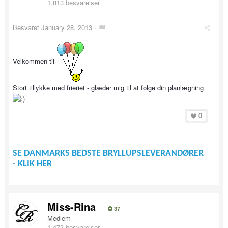
1,813 besvarelser
Besvaret
January 28, 2013
·
Velkommen til
Stort tillykke med frieriet - glæder mig til at følge din planlægning
0
SE DANMARKS BEDSTE BRYLLUPSLEVERANDØRER
- KLIK HER
Miss-Rina
37
Medlem
1,473 besvarelser