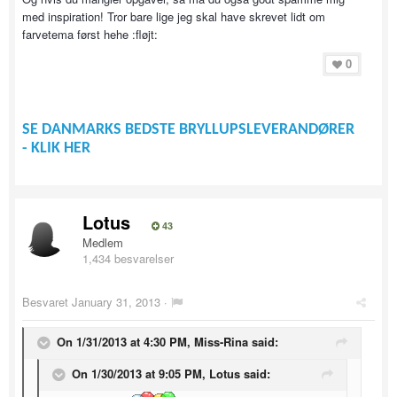
med inspiration! Tror bare lige jeg skal have skrevet lidt om
farvetema først hehe :fløjt:
0
SE DANMARKS BEDSTE BRYLLUPSLEVERANDØRER
- KLIK HER
Lotus
43
Medlem
1,434 besvarelser
Besvaret
January 31, 2013
·
On 1/31/2013 at 4:30 PM, Miss-Rina said:
On 1/30/2013 at 9:05 PM, Lotus said: