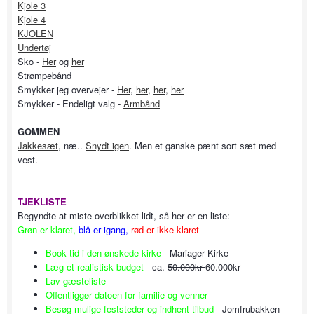
Kjole 3
Kjole 4
KJOLEN
Undertøj
Sko -
Her
og
her
Strømpebånd
Smykker jeg overvejer -
Her
,
her
,
her
,
her
Smykker - Endeligt valg -
Armbånd
GOMMEN
Jakkesæt
, næ..
Snydt igen
. Men et ganske pænt sort sæt med
vest.
TJEKLISTE
Begyndte at miste overblikket lidt, så her er en liste:
Grøn
er klaret,
blå er igang,
rød er ikke klaret
Book tid i den ønskede kirke
- Mariager Kirke
Læg et realistisk budget
- ca.
50.000kr
60.000kr
Lav gæsteliste
Offentliggør datoen for familie og venner
Besøg mulige feststeder og indhent tilbud
- Jomfrubakken