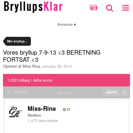
Annonce ♥
Min bryllupsplanlægning
Vores bryllup 7-9-13 <3 BERETNING
FORTSAT <3
Oprettet af
Miss-Rina
,
January 28, 2013
1,022 indlæg i dette emne
FORRIGE
NÆSTE
Side 1 af 41
Miss-Rina
37
Medlem
1,473 besvarelser