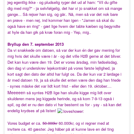
jeg egentlig ikke - og pludselig ryger det ud af ham: "Vil du gifte
dig med mig?" - ja selvfølgelig, det har vi jo snakket om så mange
gange... Så rejser han sig, og går.. Nå, men så var det nok bare
en prøve - men nej, ind kommer han igen - "Jamen så skal du
også have en ring" - gæt lige hvem der tabte kæben og begyndte
at hyle da han gik på knæ foran mig - Yep, mig..
Bryllup den 7. september 2013
Da vi snakkede om datoen, så var der kun én der gav mening for
mig hvis det skulle være i år - og det ville H2B gerne at det bliver.
Det kan kun være den 19. Det er vores årsdag, min fødselsdag,
den dag vi underskrev lejekontrakt på vores første lejlighed, ja
kort sagt den dato der altid har fulgt os. Da der kun var 2 lørdage i
år med datoen 19, ja så skulle det enten være den dag han friede
- synes måske det var lidt kort frist - eller den 19. oktober....
Meeeeen
så syntes H2B lige han skulle kigge mig lidt over
skulderen mens jeg kiggede herinde, og så kom 7-9-13 også i
spil, og det er nu den dato vi har bestemt os for - yay - så kan det
endelig krydses af på listen!
Vores budget er ca.
50.000kr
60.000kr, og vi regner med at
invitere ca. 40 gæster. Jeg håber på at kunne lave en del ting