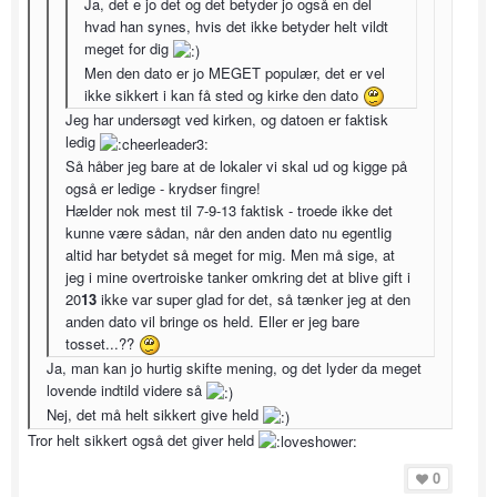
Ja, det e jo det og det betyder jo også en del
hvad han synes, hvis det ikke betyder helt vildt
meget for dig
Men den dato er jo MEGET populær, det er vel
ikke sikkert i kan få sted og kirke den dato
Jeg har undersøgt ved kirken, og datoen er faktisk
ledig
Så håber jeg bare at de lokaler vi skal ud og kigge på
også er ledige - krydser fingre!
Hælder nok mest til 7-9-13 faktisk - troede ikke det
kunne være sådan, når den anden dato nu egentlig
altid har betydet så meget for mig. Men må sige, at
jeg i mine overtroiske tanker omkring det at blive gift i
20
13
ikke var super glad for det, så tænker jeg at den
anden dato vil bringe os held. Eller er jeg bare
tosset...??
Ja, man kan jo hurtig skifte mening, og det lyder da meget
lovende indtild videre så
Nej, det må helt sikkert give held
Tror helt sikkert også det giver held
0