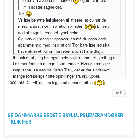
efter vi havde bestilt kirken
og det var fordi
min søster sagde det..
Tak
Vil lige benytte lejligheden til at sige, at du har de
mest fantastiske inspirationsbilleder!
Er selv
ved at søge internettet tyndt hehe..
Og hvis du mangler opgaver, så må du også godt
spamme mig med inspiration! Tror bare lige jeg skal
have skrevet lidt om farvetema først hehe :fløjt:
Ih tusind tak, jeg har også selv søgt internettet tyndt og er
kommet forbi så mange flotte temaer. Hvis du mangler
inspiration, så søg på Karen Tran, der er der sindssygt
mange forskellige flotte opstillinger fra bryllupper.
1000 tak! Det vil jeg lige kigge på senere i aften
0
SE DANMARKS BEDSTE BRYLLUPSLEVERANDØRER
- KLIK HER