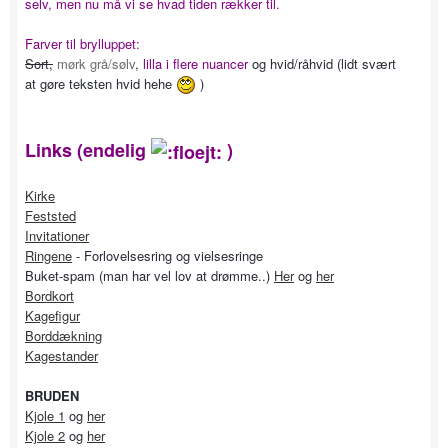
selv, men nu må vi se hvad tiden rækker til.
Farver til brylluppet:
Sort,
mørk grå/sølv
,
lilla i
flere nuancer
og hvid/råhvid (lidt svært
at gøre teksten hvid hehe
)
Links (endelig
)
Kirke
Feststed
Invitationer
Ringene
- Forlovelsesring og vielsesringe
Buket-spam (man har vel lov at drømme..)
Her
og
her
Bordkort
Kagefigur
Borddækning
Kagestander
BRUDEN
Kjole 1
og
her
Kjole 2
og
her