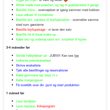
Aftale møde med præsten,
og tag til gudstjeneste 2 gange
Bestille menu
- overvejelser er igang sammen med kokken
Lave udkast til invitationer
Bestille evt. værelse til bryllupsnatten
- overnatter samme
sted som gæsterne
Bestille bryllupskage
- vi laver den selv
Bestille tid til frisør/make-up
Købe sko
og undertøj
samt evt. smykker til kjolen
3-4 måneder før
Sende indbydelser ud
- JUBIIII! Kan ses
her
Indhente prøvelsesattest
Skrive ønskeliste
Tjek alle bestillinger og reservationer
Købe gommens tøj, slips m.v
Købe morgengaver
Få overblik over div. pynt og start produktion
1 måned før
Lave bordplan
Lave risposer
,
kirkeprogram