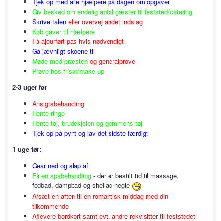
Tjek op med alle hjælpere på dagen om opgaver
Giv besked om endelig antal gæster til feststed/catering
Skrive talen
eller overvej andet indslag
Køb gaver til hjælpere
Få ajourført pas hvis nødvendigt
Gå jævnligt skoene til
Møde med præsten
og generalprøve
Prøve hos frisør/make-up
2-3 uger før
Ansigtsbehandling
Hente ringe
Hente tøj, brudekjolen og gommens tøj
Tjek op på pynt og lav det sidste færdigt
1 uge før:
Gear ned og slap af
Få en spabehandling
- der er bestilt tid til massage,
fodbad, dampbad og shellac-negle
Afsæt en aften til en romantisk middag med din
tilkommende
Aflevere bordkort samt evt. andre rekvisitter til feststedet