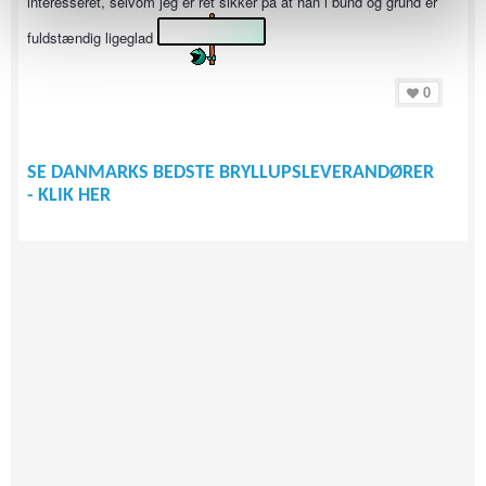
interesseret, selvom jeg er ret sikker på at han i bund og grund er
fuldstændig ligeglad
0
SE DANMARKS BEDSTE BRYLLUPSLEVERANDØRER
- KLIK HER