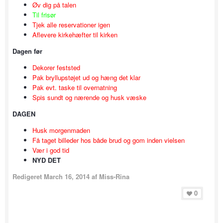
Øv dig på talen
Til frisør
Tjek alle reservationer igen
Aflevere kirkehæfter til kirken
Dagen før
Dekorer feststed
Pak bryllupstøjet ud og hæng det klar
Pak evt. taske til overnatning
Spis sundt og nærende og husk væske
DAGEN
Husk morgenmaden
Få taget billeder hos både brud og gom inden vielsen
Vær i god tid
NYD DET
Redigeret
March 16, 2014
af Miss-Rina
0