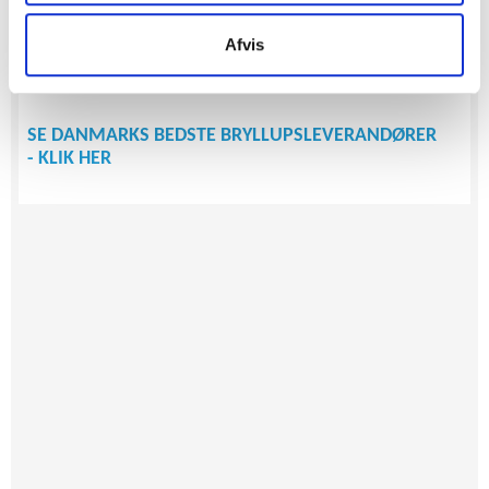
Super flot kjole. Jeg vil også mene den er champagne.
Afvis
0
SE DANMARKS BEDSTE BRYLLUPSLEVERANDØRER
- KLIK HER