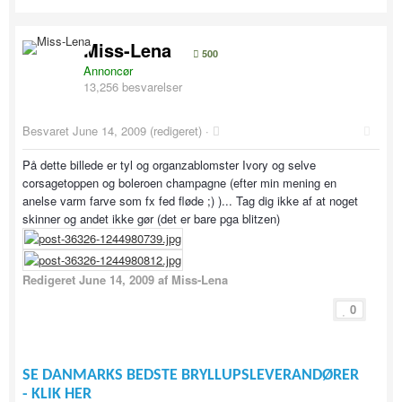
Miss-Lena
500
Annoncør
13,256 besvarelser
Besvaret
June 14, 2009
(redigeret) ·
På dette billede er tyl og organzablomster Ivory og selve
corsagetoppen og boleroen champagne (efter min mening en
anelse varm farve som fx fed fløde ;) )... Tag dig ikke af at noget
skinner og andet ikke gør (det er bare pga blitzen)
Redigeret
June 14, 2009
af Miss-Lena
0
SE DANMARKS BEDSTE BRYLLUPSLEVERANDØRER
- KLIK HER