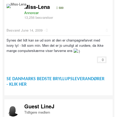
Miss-Lena
500
Annoncør
13,256 besvarelser
Besvaret
June 14, 2009
·
Synes det lidt kan se ud som at den er champagnefarvet med
ivory tyl - lidt som min. Men det er jo umuligt at vurdere, da ikke
mange computerskærme viser farverne ens
0
SE DANMARKS BEDSTE BRYLLUPSLEVERANDØRER
- KLIK HER
Guest LineJ
Tidligere medlem