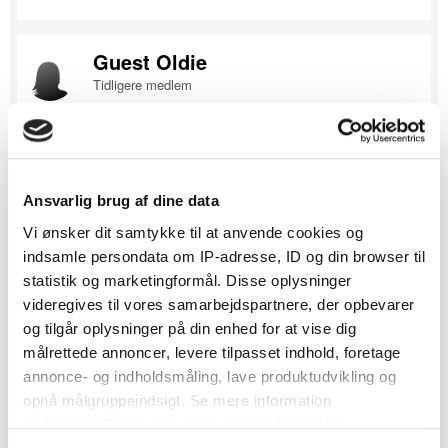
Guest Oldie
Tidligere medlem
Besvaret
June 14, 2009
·
Jeg stemmer også på boble-farvet - og forbandet smuk!! ;)
Ansvarlig brug af dine data
0
Vi ønsker dit samtykke til at anvende cookies og
indsamle persondata om IP-adresse, ID og din browser til
SE DANMARKS BEDSTE BRYLLUPSLEVERANDØRER
statistik og marketingformål. Disse oplysninger
- KLIK HER
videregives til vores samarbejdspartnere, der opbevarer
og tilgår oplysninger på din enhed for at vise dig
målrettede annoncer, levere tilpasset indhold, foretage
annonce- og indholdsmåling, lave produktudvikling og
Guest Dolce
opnå målgruppeindsigt. Se mere information
Tidligere medlem
under indstillinger og i vores persondatapolitik.