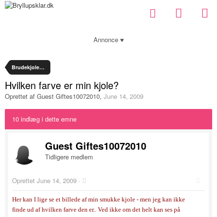
Annonce ♥
Brudekjolesnak
Hvilken farve er min kjole?
Oprettet af Guest Giftes10072010
,
June 14, 2009
10 indlæg i dette emne
Guest Giftes10072010
Tidligere medlem
Oprettet
June 14, 2009
·
Her kan I lige se et billede af min smukke kjole - men jeg kan ikke
finde ud af hvilken farve den er.. Ved ikke om det helt kan ses på