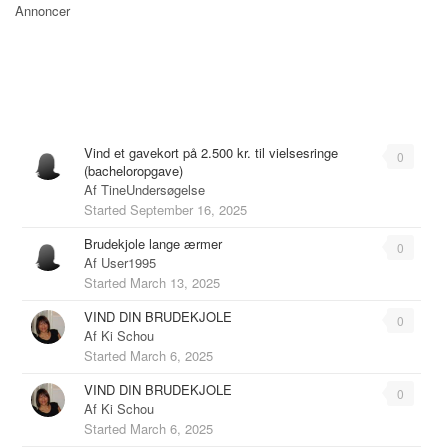
Annoncer
Emner
Vind et gavekort på 2.500 kr. til vielsesringe
0
(bacheloropgave)
Af
TineUndersøgelse
Started
September 16, 2025
Brudekjole lange ærmer
0
Af
User1995
Started
March 13, 2025
VIND DIN BRUDEKJOLE
0
Af
Ki Schou
Started
March 6, 2025
VIND DIN BRUDEKJOLE
0
Af
Ki Schou
Started
March 6, 2025