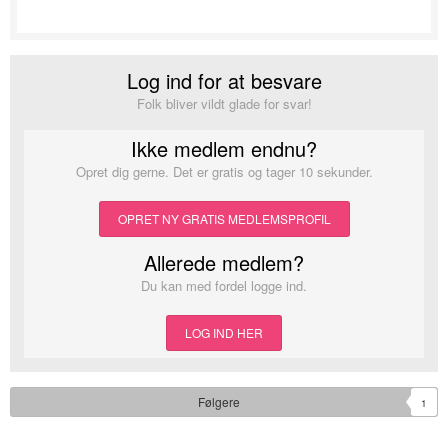
Log ind for at besvare
Folk bliver vildt glade for svar!
Ikke medlem endnu?
Opret dig gerne. Det er gratis og tager 10 sekunder.
OPRET NY GRATIS MEDLEMSPROFIL
Allerede medlem?
Du kan med fordel logge ind.
LOG IND HER
Følgere
1