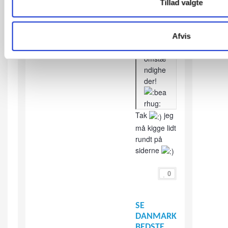
men
Tillad valgte
held og
lykke
under
Afvis
alle
omstæ
ndighe
der!
Tak
jeg
må kigge lidt
rundt på
siderne
0
SE
DANMARKS
BEDSTE