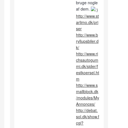
bruge nogle
af dem.
http://www.st
arlimo.dk/pri
ser
http://www.b
ryllupsbiler.d
k/
http://www.ri
chsautogum
mi.dk/sider/f
estkoersel.ht
m
http://www.s
mallblock.dk
/modules/My
Annonces/
http://debat.
sol.dk/show.f
cgi?