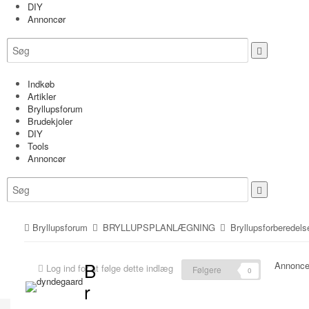
DIY
Annoncør
Indkøb
Artikler
Bryllupsforum
Brudekjoler
DIY
Tools
Annoncør
Bryllupsforum
BRYLLUPSPLANLÆGNING
Bryllupsforberedels
B
Annonce
Log ind for at følge dette indlæg
Følgere
0
r