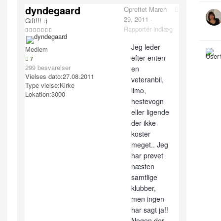
dyndegaard
Oprettet
March
29, 2011
·
Gift!!! :)
Rapportér indlæg
Jeg leder
Medlem
efter enten
7
299 besvarelser
en
Vielses dato:
27.08.2011
veteranbil,
Type vielse:
Kirke
limo,
Lokation:
3000
hestevogn
eller ligende
der ikke
koster
meget.. Jeg
har prøvet
næsten
samtlige
klubber,
men ingen
har sagt ja!!
Nogen der