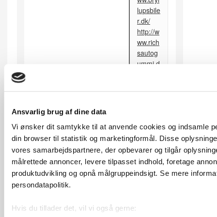
lupsbile
r.dk/
http://w
ww.rich
sautog
ummi.d
k/sider/
festkoe
rsel.ht
m
Ansvarlig brug af dine data
http://w
Vi ønsker dit samtykke til at anvende cookies og indsamle 
ww.sm
allblock
din browser til statistik og marketingformål. Disse oplysninger
.dk/mo
vores samarbejdspartnere, der opbevarer og tilgår oplysninge
dules/
målrettede annoncer, levere tilpasset indhold, foretage anno
MyAnn
produktudvikling og opnå målgruppeindsigt. Se mere informati
onces/
persondatapolitik.
http://d
ebat.so
Hvis du tillader det, vil vi også gerne:
l.dk/sh