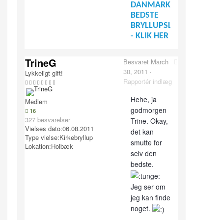
DANMARKS
BEDSTE
BRYLLUPSLEVERANDØR
- KLIK HER
TrineG
Besvaret
March
30, 2011
·
Lykkeligt gift!
Rapportér indlæg
Hehe, ja
Medlem
godmorgen
16
327 besvarelser
Trine. Okay,
Vielses dato:
06.08.2011
det kan
Type vielse:
Kirkebryllup
smutte for
Lokation:
Holbæk
selv den
bedste.
Jeg ser om
jeg kan finde
noget.