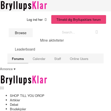
Bryllupsklar.dk
Tilmeld dig Bryllupsklars forum
Log ind her
Browse
Mine aktiviteter
Leaderboard
Forums
Calendar
Staff
Online Users
Annonce ♥
SHOP TILL YOU DROP
Artikler
Debat
Brudekjoler