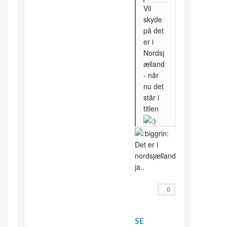
Vil
skyde
på det
er i
Nordsj
ælland
- når
nu det
står i
titlen
Det er i
nordsjælland
ja..
0
SE