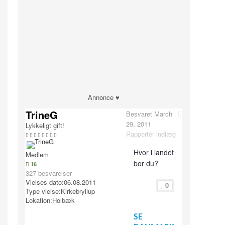
Annonce ♥
TrineG
Besvaret
March
29, 2011
·
Lykkeligt gift!
Rapportér indlæg
Hvor i landet
Medlem
bor du?
16
327 besvarelser
Vielses dato:
06.08.2011
0
Type vielse:
Kirkebryllup
Lokation:
Holbæk
SE