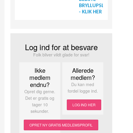
BRYLLUPSLEVERANDØR
- KLIK HER
Log ind for at besvare
Folk bliver vildt glade for svar!
Ikke
Allerede
medlem
medlem?
endnu?
Du kan med
fordel logge ind.
Opret dig gerne.
Det er gratis og
tager 10
LOG IND HER
sekunder.
OPRET NY GRATIS MEDLEMSPROFIL