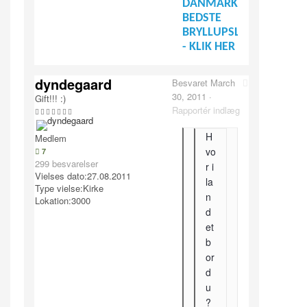
DANMARKS
BEDSTE
BRYLLUPSLEVERANDØR
- KLIK HER
dyndegaard
Besvaret
March
30, 2011
·
Gift!!! :)
Rapportér indlæg
H
Medlem
vo
7
299 besvarelser
r i
Vielses dato:
27.08.2011
la
Type vielse:
Kirke
n
Lokation:
3000
d
et
b
or
d
u
?