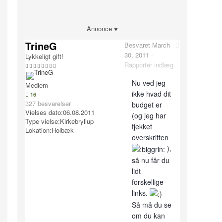
Annonce ♥
TrineG
Besvaret
March
30, 2011
·
Lykkeligt gift!
Rapportér indlæg
Nu ved jeg
Medlem
ikke hvad dit
16
327 besvarelser
budget er
Vielses dato:
06.08.2011
(og jeg har
Type vielse:
Kirkebryllup
tjekket
Lokation:
Holbæk
overskriften
),
så nu får du
lidt
forskellige
links.
Så må du se
om du kan