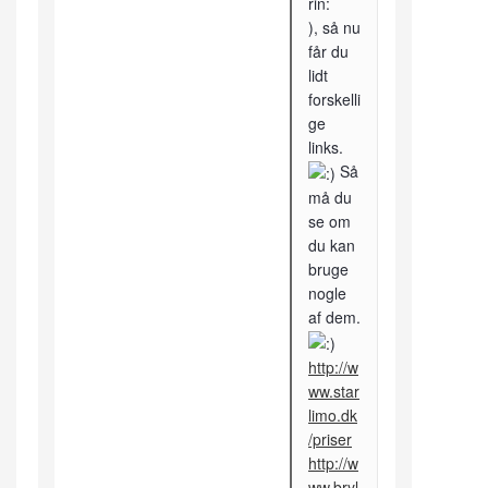
), så nu
får du
lidt
forskelli
ge
links.
Så
må du
se om
du kan
bruge
nogle
af dem.
http://w
ww.star
limo.dk
/priser
http://w
ww.bryl