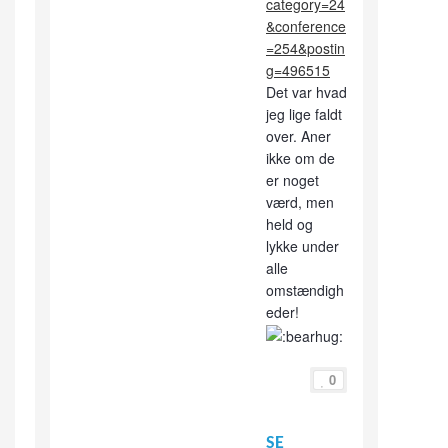
category=24
&conference
=254&postin
g=496515
Det var hvad
jeg lige faldt
over. Aner
ikke om de
er noget
værd, men
held og
lykke under
alle
omstændigh
eder!
0
SE