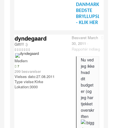
DANMARKS
BEDSTE
BRYLLUPSLEVERANDØR
- KLIK HER
dyndegaard
Besvaret
March
30, 2011
·
Gift!!! :)
Rapportér indlæg
Nu ved
Medlem
jeg ikke
7
299 besvarelser
hvad
Vielses dato:
27.08.2011
dit
Type vielse:
Kirke
budget
Lokation:
3000
er (og
jeg har
tjekket
overskr
iften