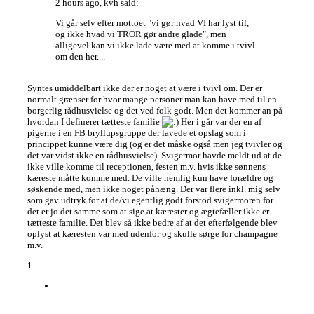
2 hours ago, kvh said:
Vi går selv efter mottoet "vi gør hvad VI har lyst til,
og ikke hvad vi TROR gør andre glade", men
alligevel kan vi ikke lade være med at komme i tvivl
om den her....
Syntes umiddelbart ikke der er noget at være i tvivl om. Der er
normalt grænser for hvor mange personer man kan have med til en
borgerlig rådhusvielse og det ved folk godt. Men det kommer an på
hvordan I definerer tætteste familie
Her i går var der en af
pigerne i en FB bryllupsgruppe der lavede et opslag som i
princippet kunne være dig (og er det måske også men jeg tvivler og
det var vidst ikke en rådhusvielse). Svigermor havde meldt ud at de
ikke ville komme til receptionen, festen m.v. hvis ikke sønnens
kæreste måtte komme med. De ville nemlig kun have forældre og
søskende med, men ikke noget påhæng. Der var flere inkl. mig selv
som gav udtryk for at de/vi egentlig godt forstod svigermoren for
det er jo det samme som at sige at kærester og ægtefæller ikke er
tætteste familie. Det blev så ikke bedre af at det efterfølgende blev
oplyst at kæresten var med udenfor og skulle sørge for champagne
m.v.
1