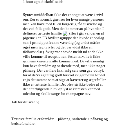
1 hour ago, diskobil said:
Syntes umiddelbart ikke der er noget at være i tvivl
om. Der er normalt grænser for hvor mange personer
man kan have med til en borgerlig rådhusvielse og
det ved folk godt. Men det kommer an på hvordan I
definerer tætteste familie
Her i går var der en af
pigerne i en FB bryllupsgruppe der lavede et opslag
som i princippet kunne være dig (og er det måske
også men jeg tvivler og det var vidst ikke en
rådhusvielse). Svigermor havde meldt ud at de ikke
ville komme til receptionen, festen m.v. hvis ikke
sønnens kæreste måtte komme med. De ville nemlig
kun have forældre og søskende med, men ikke noget
påhæng. Der var flere inkl. mig selv som gav udtryk
for at de/vi egentlig godt forstod svigermoren for det
er jo det samme som at sige at kærester og ægtefæller
ikke er tætteste familie. Det blev så ikke bedre af at
det efterfølgende blev oplyst at kæresten var med
udenfor og skulle sørge for champagne m.v.
Tak for dit svar :-)
Tætteste familie er forældre + påhæng, søskende + påhæng og
bedsteforældre.