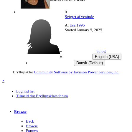
0
Svigtet af veninde
Af
User1995
Started
January 5, 2025
Sprog
English (USA)
Dansk (Default)
Bryllupsklar
Community Software by Invision Power Services, Inc.
×
Log ind her
Tilmeld dig Bryllupsklars forum
Browse
Back
Browse
Forums