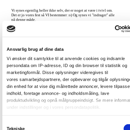
Vi synes egentlig heller ikke selv, der er noget at være i tvivl om.
Det er jo vores fest så VI bestemmer :o) Og synes vi "indrager" alle
på denne måde.
Det er bare lidt af en mavepuster når en af vores aller nærmeste
pludselig giver udtryk for, at vi ikke kan være bekendte ikke at
invitetere alle med til vielsen også
Ansvarlig brug af dine data
0
Vi ønsker dit samtykke til at anvende cookies og indsamle
persondata om IP-adresse, ID og din browser til statistik og
marketingformål. Disse oplysninger videregives til
vores samarbejdspartnere, der opbevarer og tilgår oplysning
SE DANMARKS BEDSTE
din enhed for at vise dig målrettede annoncer, levere tilpasse
BRYLLUPSLEVERANDØRER - KLIK HER
indhold, foretage annonce- og indholdsmåling, lave
produktudvikling og opnå målgruppeindsigt. Se mere informa
Del dette indlæg
under indstillinger og i vores persondatapolitik.
Link to post
Hvis du tillader det, vil vi også gerne:
Samtykkevalg
Indsamle præcise oplysninger om din placering, der kan 
Tekniske