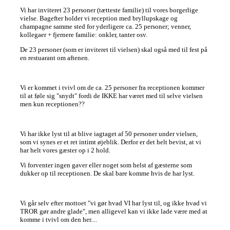
Vi har inviteret 23 personer (tætteste familie) til vores borgerlige
vielse. Bagefter holder vi reception med bryllupskage og
champagne samme sted for yderligere ca. 25 personer; venner,
kollegaer + fjernere familie: onkler, tanter osv.
De 23 personer (som er inviteret til vielsen) skal også med til fest på
en restuarant om aftenen.
Vi er kommet i tvivl om de ca. 25 personer fra receptionen kommer
til at føle sig "snydt" fordi de IKKE har været med til selve vielsen
men kun receptionen??
Vi har ikke lyst til at blive iagtaget af 50 personer under vielsen,
som vi synes er et ret intimt øjeblik. Derfor er det helt bevist, at vi
har helt vores gæster op i 2 hold.
Vi forventer ingen gaver eller noget som helst af gæsterne som
dukker op til receptionen. De skal bare komme hvis de har lyst.
Vi går selv efter mottoet "vi gør hvad VI har lyst til, og ikke hvad vi
TROR gør andre glade", men alligevel kan vi ikke lade være med at
komme i tvivl om den her....