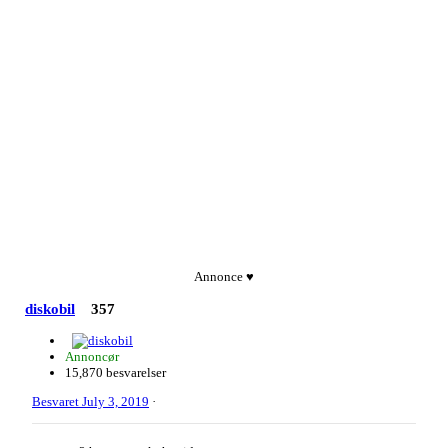
Annonce ♥
diskobil
357
Annoncør
15,870 besvarelser
Besvaret
July 3, 2019
·