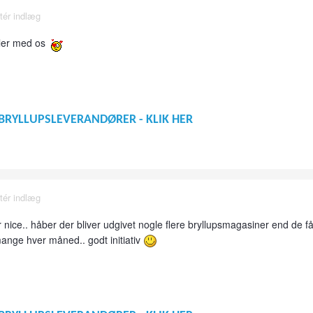
tér indlæg
deler med os
BRYLLUPSLEVERANDØRER - KLIK HER
tér indlæg
 nice.. håber der bliver udgivet nogle flere bryllupsmagasiner end de få
 mange hver måned.. godt initiativ