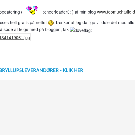
 opdatering (
:cheerleader3: ) af min blog
www.toomuchtulle.d
æses helt gratis på nettet
Tænker at jeg da lige vil dele det med alle 
så søde at følge med på bloggen, tak
BRYLLUPSLEVERANDØRER - KLIK HER