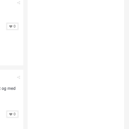
0
rt og med
0