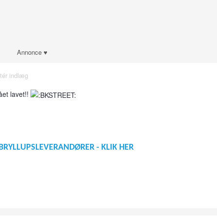
Annonce ♥
tér indlæg
et lavet!!
BRYLLUPSLEVERANDØRER - KLIK HER