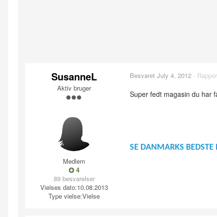
SusanneL
Besvaret
July 4, 2012
·
Rappor
Aktiv bruger
Super fedt magasin du har få
SE DANMARKS BEDSTE 
Medlem
4
89 besvarelser
Vielses dato:
10.08.2013
Type vielse:
Vielse