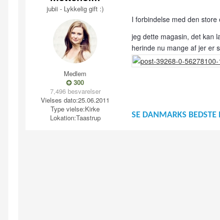
jubii - Lykkelig gift :)
I forbindelse med den store
jeg dette magasin, det kan l
herinde nu mange af jer er 
Medlem
300
7,496 besvarelser
Vielses dato:
25.06.2011
Type vielse:
Kirke
SE DANMARKS BEDSTE 
Lokation:
Taastrup