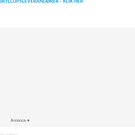
BRYLLUPSLEVERANDØRER - KLIK HER
Annonce ♥
tér indlæg