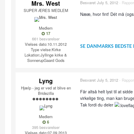
Mrs. West
Besvaret
July 5, 2012
·
Rappor
SUPER ÆRES MEDLEM
Nææ, hvor fint! Dét må (ogs
Medlem
17
661 besvarelser
Vielses dato:
10.11.2012
SE DANMARKS BEDSTE 
Type vielse:
Kirke
Lokation:
Jyllinge kirke &
SonnerupGaard Gods
Lyng
Besvaret
July 5, 2012
·
Rappor
Hjælp - jeg er ved at blive en
Får altså helt lyst til at s
Bridezilla
virkelige ting, man kan bruge
Tak fordi du deler
Medlem
6
395 besvarelser
Vielses dato:
07.09.2013