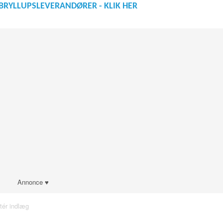
BRYLLUPSLEVERANDØRER - KLIK HER
Annonce ♥
tér indlæg