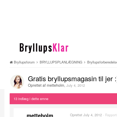
Bryllupsforum
BRYLLUPSPLANLÆGNING
Bryllupsforberedels
Gratis bryllupsmagasin til jer :
Oprettet af
metteholm
,
July 4, 2012
13 indlæg i dette emne
metteholm
Oprettet
July 4, 2012
·
Rapport