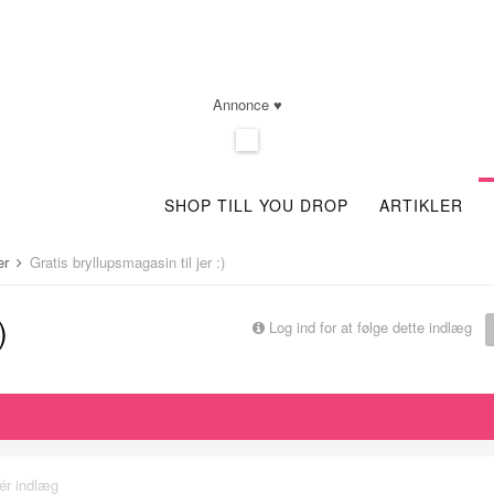
Annonce ♥
SHOP TILL YOU DROP
ARTIKLER
er
Gratis bryllupsmagasin til jer :)
)
Log ind for at følge dette indlæg
ér indlæg