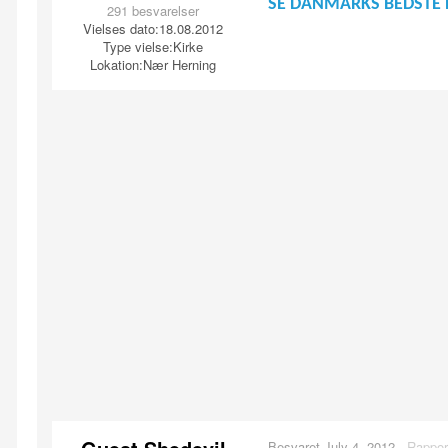
SE DANMARKS BEDSTE 
291 besvarelser
Vielses dato:
18.08.2012
Type vielse:
Kirke
Lokation:
Nær Herning
Besvaret
July 4, 2012
·
Rappor