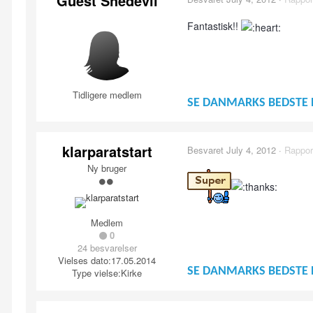
Guest Shedevil
Fantastisk!!
Tidligere medlem
SE DANMARKS BEDSTE 
klarparatstart
Besvaret
July 4, 2012
·
Rappor
Ny bruger
Medlem
0
24 besvarelser
Vielses dato:
17.05.2014
SE DANMARKS BEDSTE 
Type vielse:
Kirke