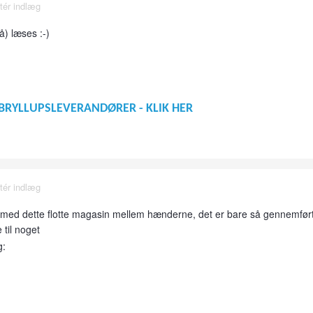
tér indlæg
å) læses :-)
BRYLLUPSLEVERANDØRER - KLIK HER
tér indlæg
idde med dette flotte magasin mellem hænderne, det er bare så gennemfø
 til noget