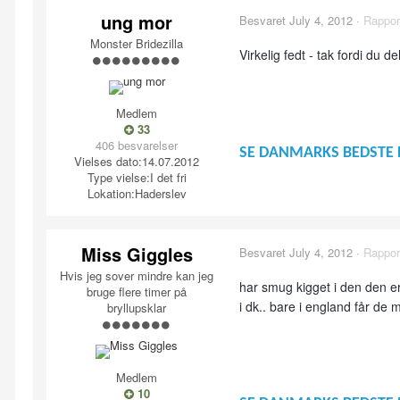
ung mor
Besvaret
July 4, 2012
·
Rappor
Monster Bridezilla
Virkelig fedt - tak fordi du 
Medlem
33
406 besvarelser
SE DANMARKS BEDSTE 
Vielses dato:
14.07.2012
Type vielse:
I det fri
Lokation:
Haderslev
Miss Giggles
Besvaret
July 4, 2012
·
Rappor
Hvis jeg sover mindre kan jeg
har smug kigget i den den er
bruge flere timer på
i dk.. bare i england får de
bryllupsklar
Medlem
10