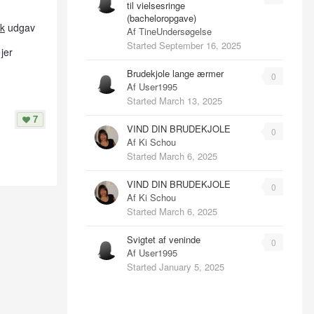
til vielsesringe
(bacheloropgave)
k
udgav
Af
TineUndersøgelse
Started
September 16, 2025
jer
Brudekjole lange ærmer
0
Af
User1995
Started
March 13, 2025
7
VIND DIN BRUDEKJOLE
0
Af
Ki Schou
Started
March 6, 2025
VIND DIN BRUDEKJOLE
0
Af
Ki Schou
Started
March 6, 2025
Svigtet af veninde
0
Af
User1995
Started
January 5, 2025