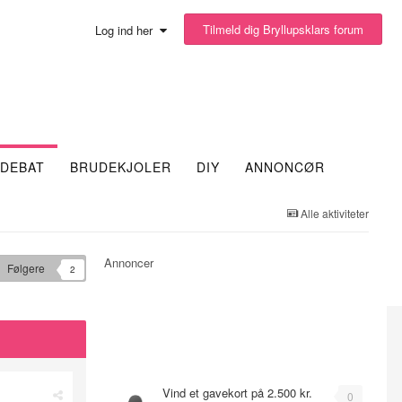
Tilmeld dig Bryllupsklars forum
Log ind her
DEBAT
BRUDEKJOLER
DIY
ANNONCØR
Alle aktiviteter
Annoncer
Følgere
2
Emner
Vind et gavekort på 2.500 kr.
0