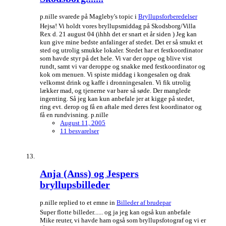
p.nille svarede på Magleby's topic i
Bryllupsforberedelser
Hejsa! Vi holdt vores bryllupsmiddag på Skodsborg/Villa
Rex d. 21 august 04 (ihhh det er snart et år siden ) Jeg kan
kun give mine bedste anfalinger af stedet. Det er så smukt et
sted og utrolig smukke lokaler. Stedet har et festkoordinator
som havde styr på det hele. Vi var der oppe og blive vist
rundt, samt vi var deroppe og snakke med festkoordinator og
kok om menuen. Vi spiste middag i kongesalen og drak
velkomst drink og kaffe i dronningesalen. Vi fik utrolig
lækker mad, og tjenerne var bare så søde. Der manglede
ingenting. Så jeg kan kun anbefale jer at kigge på stedet,
ring evt. derop og få en aftale med deres fest koordinator og
få en rundvisning. p.nille
August 11, 2005
11 besvarelser
Anja (Anss) og Jespers
bryllupsbilleder
p.nille replied to et emne in
Billeder af brudepar
Super flotte billeder...... og ja jeg kan også kun anbefale
Mike reuter, vi havde ham også som bryllupsfotograf og vi er