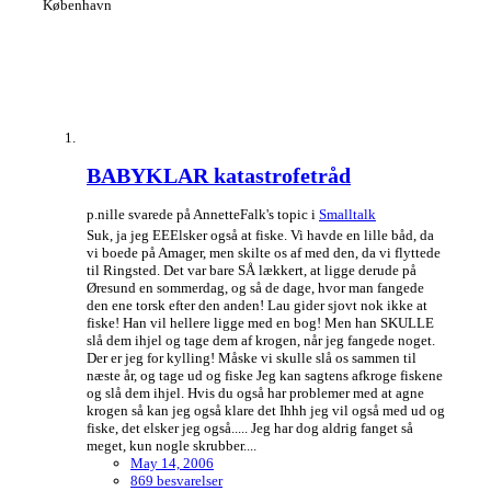
København
BABYKLAR katastrofetråd
p.nille svarede på AnnetteFalk's topic i
Smalltalk
Suk, ja jeg EEElsker også at fiske. Vi havde en lille båd, da
vi boede på Amager, men skilte os af med den, da vi flyttede
til Ringsted. Det var bare SÅ lækkert, at ligge derude på
Øresund en sommerdag, og så de dage, hvor man fangede
den ene torsk efter den anden! Lau gider sjovt nok ikke at
fiske! Han vil hellere ligge med en bog! Men han SKULLE
slå dem ihjel og tage dem af krogen, når jeg fangede noget.
Der er jeg for kylling! Måske vi skulle slå os sammen til
næste år, og tage ud og fiske Jeg kan sagtens afkroge fiskene
og slå dem ihjel. Hvis du også har problemer med at agne
krogen så kan jeg også klare det Ihhh jeg vil også med ud og
fiske, det elsker jeg også..... Jeg har dog aldrig fanget så
meget, kun nogle skrubber....
May 14, 2006
869 besvarelser