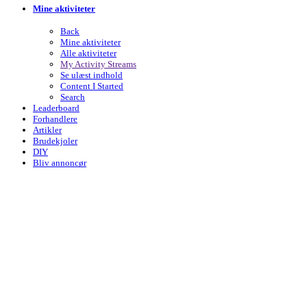
Mine aktiviteter
Back
Mine aktiviteter
Alle aktiviteter
My Activity Streams
Se ulæst indhold
Content I Started
Search
Leaderboard
Forhandlere
Artikler
Brudekjoler
DIY
Bliv annoncør