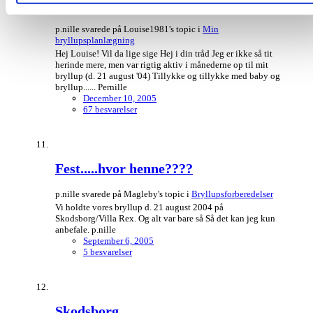
Louise & Franks bryllup 19/5-07
p.nille svarede på Louise1981's topic i
Min
bryllupsplanlægning
Hej Louise! Vil da lige sige Hej i din tråd Jeg er ikke så tit
herinde mere, men var rigtig aktiv i månederne op til mit
bryllup (d. 21 august '04) Tillykke og tillykke med baby og
bryllup...... Pernille
December 10, 2005
67 besvarelser
Fest.....hvor henne????
p.nille svarede på Magleby's topic i
Bryllupsforberedelser
Vi holdte vores bryllup d. 21 august 2004 på
Skodsborg/Villa Rex. Og alt var bare så Så det kan jeg kun
anbefale. p.nille
September 6, 2005
5 besvarelser
Skodsborg.......