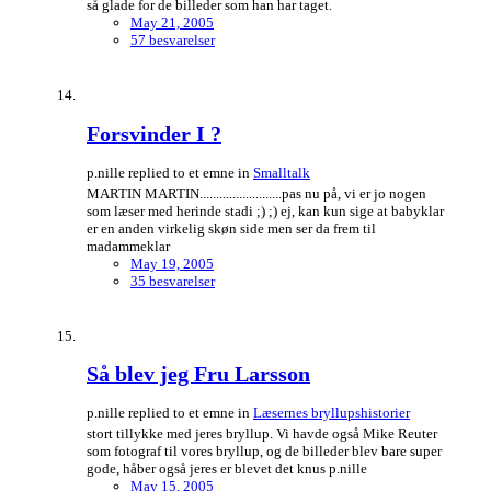
så glade for de billeder som han har taget.
May 21, 2005
57 besvarelser
Forsvinder I ?
p.nille replied to et emne in
Smalltalk
MARTIN MARTIN.........................pas nu på, vi er jo nogen
som læser med herinde stadi ;) ;) ej, kan kun sige at babyklar
er en anden virkelig skøn side men ser da frem til
madammeklar
May 19, 2005
35 besvarelser
Så blev jeg Fru Larsson
p.nille replied to et emne in
Læsernes bryllupshistorier
stort tillykke med jeres bryllup. Vi havde også Mike Reuter
som fotograf til vores bryllup, og de billeder blev bare super
gode, håber også jeres er blevet det knus p.nille
May 15, 2005