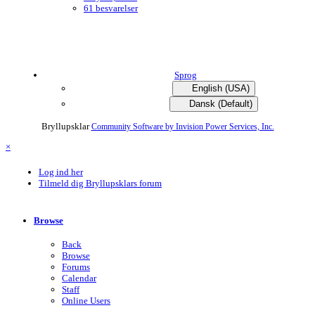
61 besvarelser
Sprog
English (USA)
Dansk (Default)
Bryllupsklar
Community Software by Invision Power Services, Inc.
×
Log ind her
Tilmeld dig Bryllupsklars forum
Browse
Back
Browse
Forums
Calendar
Staff
Online Users