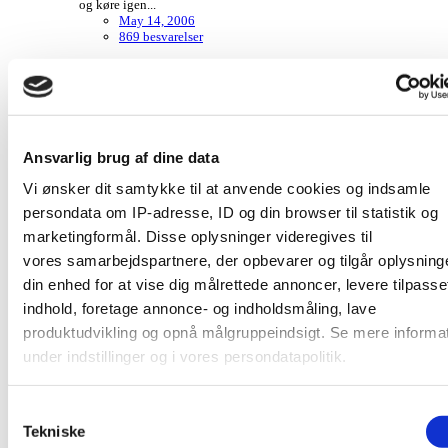
og køre igen...
May 14, 2006
869 besvarelser
BABYKLAR katastrofetråd
Ansvarlig brug af dine data
p.nille svarede på AnnetteFalk's topic i
Smalltalk
ingen pølser og brød her men vi har fået hakkebøffer,
Vi ønsker dit samtykke til at anvende cookies og indsamle
ovnkartofler, tomatsalat og tatziki(eller hvordan det staves)
May 13, 2006
persondata om IP-adresse, ID og din browser til statistik og
869 besvarelser
marketingformål. Disse oplysninger videregives til
vores samarbejdspartnere, der opbevarer og tilgår oplysning
din enhed for at vise dig målrettede annoncer, levere tilpasse
BABYKLAR katastrofetråd
indhold, foretage annonce- og indholdsmåling, lave
produktudvikling og opnå målgruppeindsigt. Se mere informa
p.nille svarede på AnnetteFalk's topic i
Smalltalk
under indstillinger og i vores persondatapolitik.
Christina..... hvornår har du termin? Kan ikke lige huske det,
men det er jo bare så spændende... Har I nogle navne parat?
May 13, 2006
Hvis du tillader det, vil vi også gerne:
Samtykkevalg
869 besvarelser
Indsamle præcise oplysninger om din placering, der kan 
Tekniske