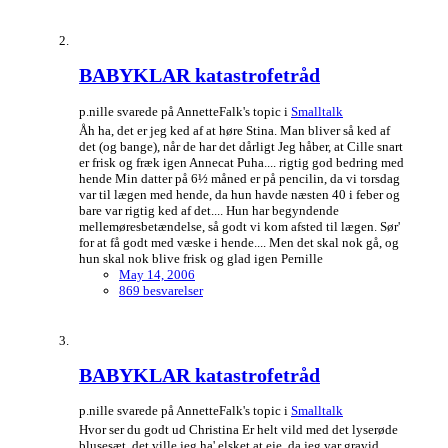
BABYKLAR katastrofetråd
p.nille svarede på AnnetteFalk's topic i
Smalltalk
Åh ha, det er jeg ked af at høre Stina. Man bliver så ked af
det (og bange), når de har det dårligt Jeg håber, at Cille snart
er frisk og fræk igen Annecat Puha.... rigtig god bedring med
hende Min datter på 6½ måned er på pencilin, da vi torsdag
var til lægen med hende, da hun havde næsten 40 i feber og
bare var rigtig ked af det.... Hun har begyndende
mellemøresbetændelse, så godt vi kom afsted til lægen. Sør'
for at få godt med væske i hende.... Men det skal nok gå, og
hun skal nok blive frisk og glad igen Pernille
May 14, 2006
869 besvarelser
BABYKLAR katastrofetråd
p.nille svarede på AnnetteFalk's topic i
Smalltalk
Hvor ser du godt ud Christina Er helt vild med det lyserøde
blusesæt, det ville jeg ha' elsket at eje, da jeg var gravid.....