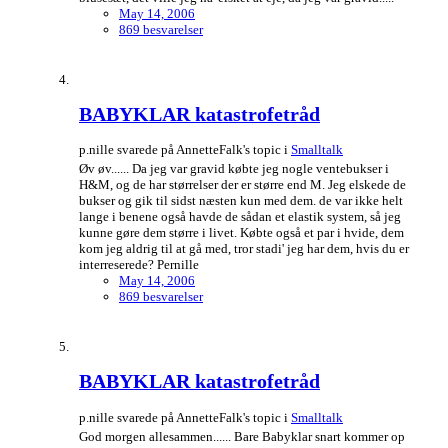
May 14, 2006
869 besvarelser
BABYKLAR katastrofetråd
p.nille svarede på AnnetteFalk's topic i
Smalltalk
Øv øv...... Da jeg var gravid købte jeg nogle ventebukser i
H&M, og de har størrelser der er større end M. Jeg elskede de
bukser og gik til sidst næsten kun med dem. de var ikke helt
lange i benene også havde de sådan et elastik system, så jeg
kunne gøre dem større i livet. Købte også et par i hvide, dem
kom jeg aldrig til at gå med, tror stadi' jeg har dem, hvis du er
interreserede? Pernille
May 14, 2006
869 besvarelser
BABYKLAR katastrofetråd
p.nille svarede på AnnetteFalk's topic i
Smalltalk
God morgen allesammen...... Bare Babyklar snart kommer op