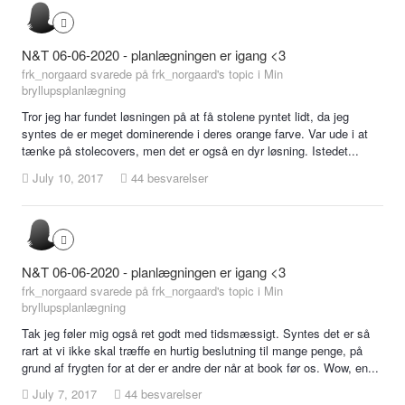
N&T 06-06-2020 - planlægningen er igang <3
frk_norgaard svarede på frk_norgaard's topic i
Min
bryllupsplanlægning
Tror jeg har fundet løsningen på at få stolene pyntet lidt, da jeg
syntes de er meget dominerende i deres orange farve. Var ude i at
tænke på stolecovers, men det er også en dyr løsning. Istedet...
July 10, 2017
44 besvarelser
N&T 06-06-2020 - planlægningen er igang <3
frk_norgaard svarede på frk_norgaard's topic i
Min
bryllupsplanlægning
Tak jeg føler mig også ret godt med tidsmæssigt. Syntes det er så
rart at vi ikke skal træffe en hurtig beslutning til mange penge, på
grund af frygten for at der er andre der når at book før os. Wow, en...
July 7, 2017
44 besvarelser