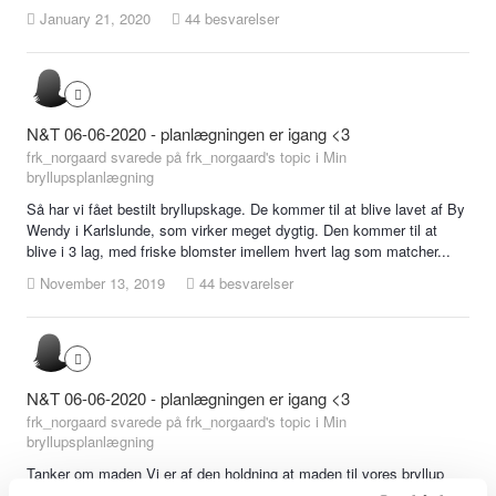
January 21, 2020
44 besvarelser
N&T 06-06-2020 - planlægningen er igang <3
frk_norgaard svarede på frk_norgaard's topic i
Min
bryllupsplanlægning
Så har vi fået bestilt bryllupskage. De kommer til at blive lavet af By
Wendy i Karlslunde, som virker meget dygtig. Den kommer til at
blive i 3 lag, med friske blomster imellem hvert lag som matcher...
November 13, 2019
44 besvarelser
N&T 06-06-2020 - planlægningen er igang <3
frk_norgaard svarede på frk_norgaard's topic i
Min
bryllupsplanlægning
Tanker om maden Vi er af den holdning at maden til vores bryllup
gerne skal være noget helt særligt, og gerne må være lidt finere end