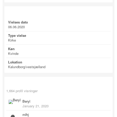
Profile Information
Vielses dato
06.06.2020
Type vielse
Kirke
Køn
Kvinde
Lokation
Kalundborg/vestsjælland
Recent Profile Visitors
1,664 profil visninger
Beryl
January 21, 2020
mlhj