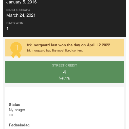
January 5, 2016
SIDSTE BESØG
March 24, 2021
DAYS WON
1
frk_norgaard last won the day on April 12 2022
frk_norgaard had the most liked content!
STREET CREDIT
4
Neutral
About frk_norgaard
Status
Ny bruger
Fødselsdag