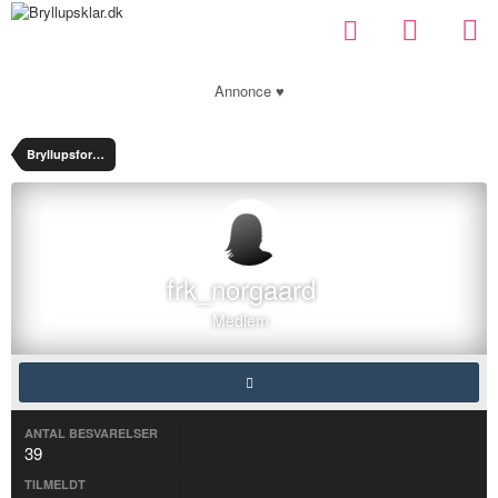
Annonce ♥
Bryllupsforum
frk_norgaard
Medlem
ANTAL BESVARELSER
39
TILMELDT