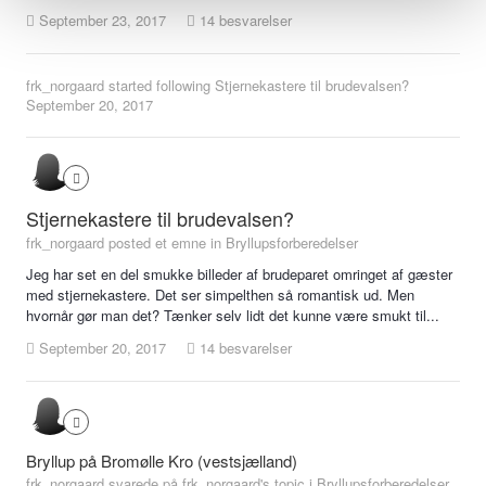
September 23, 2017
14 besvarelser
frk_norgaard
started following
Stjernekastere til brudevalsen?
September 20, 2017
Stjernekastere til brudevalsen?
frk_norgaard posted et emne in
Bryllupsforberedelser
Jeg har set en del smukke billeder af brudeparet omringet af gæster
med stjernekastere. Det ser simpelthen så romantisk ud. Men
hvornår gør man det? Tænker selv lidt det kunne være smukt til...
September 20, 2017
14 besvarelser
Bryllup på Bromølle Kro (vestsjælland)
frk_norgaard svarede på frk_norgaard's topic i
Bryllupsforberedelser