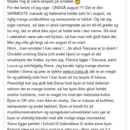
tillader mig at være ekspert på området
For det første vil jeg sige - UNDGÅ august !!!! Det er den
VARMESTE månede og italienerne holder selv fri i august, så
rigtig mange småbutikker og restauranter er lukket. Og når jeg
siger varmest, så taler vi altså varmegrader på en 40-45 grader og
tro mig, det er altså ikke sjovt at holde ferie i den varme. Så skal
I udelukket være ude ved kysten, så kan man nok godt klare det.
Men jeg ville gå langt ud om august til en start.
Hmm...men områder I kan være i....tjo altså Toscana er jo skønt !
Området omkring Siena (mit andet hjem) er noget af det
smukkeste der findes, syntes jeg. Firenze ligger i Toscana, samt
Lucca og selvfølgelig Siena. Jeg kender rigtig mange skønne
hoteller i Siena og prøv at tjekke
www.in-italia.dk
det er en meget
fin og pålidelig side hvor I kan book alt fra lavpris til luksus.
Personligt kan jeg godt lide Siena fordi byen er total italiensk -
selvom der er mange turister, så har byen ikke givet fortabt
overfor turisterne, men er meget tro mod den italienske kultur.
Byen er OK stor, men ikke en storby. Der er masser af butikker,
restauranter og andet lækkert. Byen er kendt for sit
musikkonservatorium og sprogskoler/universiteter som gør at
byen er ufattelig blandet med alle mulige slags mennesker.
Siena ligger perfekt i forhold til forbindelser til andre store byer.
Firenze nåes på en time med bus eller tog - Rom nåes på 3-4