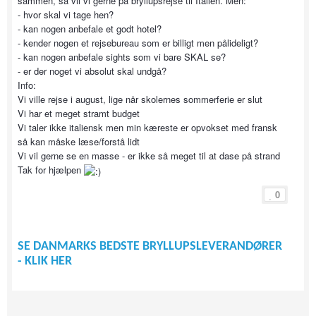
sammen, så vil vi gerne på bryllupsrejse til Italien. Men:
- hvor skal vi tage hen?
- kan nogen anbefale et godt hotel?
- kender nogen et rejsebureau som er billigt men pålideligt?
- kan nogen anbefale sights som vi bare SKAL se?
- er der noget vi absolut skal undgå?
Info:
Vi ville rejse i august, lige når skolernes sommerferie er slut
Vi har et meget stramt budget
Vi taler ikke italiensk men min kæreste er opvokset med fransk
så kan måske læse/forstå lidt
Vi vil gerne se en masse - er ikke så meget til at dase på strand
Tak for hjælpen
0
SE DANMARKS BEDSTE BRYLLUPSLEVERANDØRER
- KLIK HER