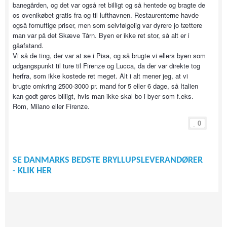
banegården, og det var også ret billigt og så hentede og bragte de
os ovenikøbet gratis fra og til lufthavnen. Restaurenterne havde
også fornuftige priser, men som selvfølgelig var dyrere jo tættere
man var på det Skæve Tårn. Byen er ikke ret stor, så alt er i
gåafstand.
Vi så de ting, der var at se i Pisa, og så brugte vi ellers byen som
udgangspunkt til ture til Firenze og Lucca, da der var direkte tog
herfra, som ikke kostede ret meget. Alt i alt mener jeg, at vi
brugte omkring 2500-3000 pr. mand for 5 eller 6 dage, så Italien
kan godt gøres billigt, hvis man ikke skal bo i byer som f.eks.
Rom, Milano eller Firenze.
0
SE DANMARKS BEDSTE BRYLLUPSLEVERANDØRER
- KLIK HER