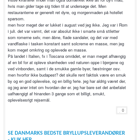
hvis man gider tage sig tiden til at undersøge det. Men
restauranterne er generelt ret dyre, og morgenmaden på hotellet
sparsom.
men hvor meget der er lukket i august ved jeg ikke. Jeg var i Rom
i juli. det var varmt, det var absolut ikke i smarte små stiletter
som romerne selv, men åbne, flade sandaler, og det var med
vandflaske i tasken konstant samt solcreme en masse, men jeg
kom meget omkring og oplevede en masse.
På landet i Italien, fx i Toscana området, er man meget afhængig
af en bil for at opleve skønheden ved naturen oppe i bjergene og
ved vinbonden, samt i de smukke gamle byer, fæstninger osv.
men hvorfor ikke budapest? det skulle rent faktisk være en smuk
by og en god oplevelse, og en billig ferie. jeg har aldrig været der,
og jeg aner intet om hvordan der er. jeg har bare set det anbefalet
uafhængigt af hinanden 3 gange som et billigt, smukt,
oplevelsesrigt rejsemål.
0
SE DANMARKS BEDSTE BRYLLUPSLEVERANDØRER
- KLIK HER