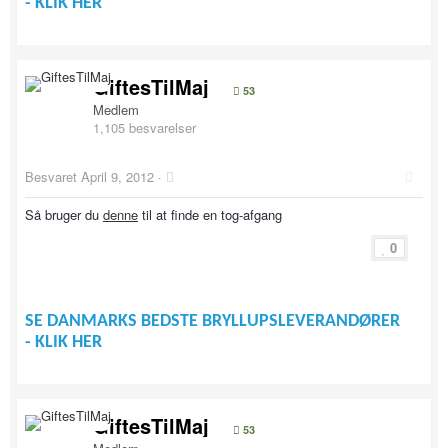
- KLIK HER
GiftesTilMaj
53
Medlem
1,105 besvarelser
Besvaret
April 9, 2012
·
Så bruger du
denne
til at finde en tog-afgang
0
SE DANMARKS BEDSTE BRYLLUPSLEVERANDØRER
- KLIK HER
GiftesTilMaj
53