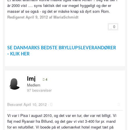
år 2000 vist .... syns faktisk det var meget hyggeligt og der er
masser af se også - og det er måske knap så dyrt som Rom.
Redigeret
April 9, 2012
af MariaSchmidt
0
SE DANMARKS BEDSTE BRYLLUPSLEVERANDØRER
- KLIK HER
lmj
4
Medlem
97 besvarelser
Besvaret
April 10, 2012
·
Vi var i Pisa i august 2010, og det var en tur, der var ret billigt. Vi
fløj med Ryanair fra Billund, og det gav vi vist 3-400 for pr. mand
for en returbillet. Vi boede på et udemærket hotel meget tæt på