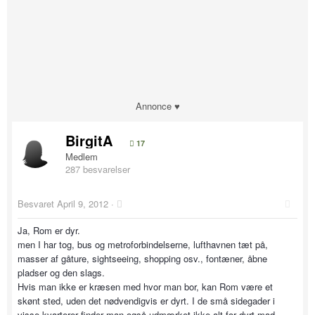
Annonce ♥
BirgitA
17
Medlem
287 besvarelser
Besvaret
April 9, 2012
·
Ja, Rom er dyr.
men I har tog, bus og metroforbindelserne, lufthavnen tæt på,
masser af gåture, sightseeing, shopping osv., fontæner, åbne
pladser og den slags.
Hvis man ikke er kræsen med hvor man bor, kan Rom være et
skønt sted, uden det nødvendigvis er dyrt. I de små sidegader i
visse kvarterer finder man også udmærket ikke alt for dyrt mad,