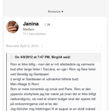
Annonce ♥
Janina
29
Medlem
711 besvarelser
Besvaret
April 9, 2012
·
On 4/9/2012 at 7:47 PM, BirgitA said:
Rom er ikke billig - men det er mit allerbedste og varmeste
bud efter lange ferier i Toscana, en uge i Rom og flere ferier
ved Venedig og Gardasøen
(i øvrigt er Gardasøen et udmærket bilferie bud)
Men tilbage til Rom!
Rom er mere romantisk og smuk end Paris. Rom er den
ypperste storbyferie jeg har været på (men det er ikke billigt
nødvendigvis), så med et stramt budget skal der spares lidt
på omkostningerne ved at bo der.
Jeg tilslutter mig holdningen til at august er en skidt måned