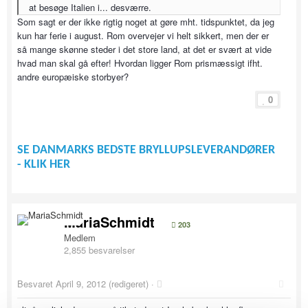
at besøge Italien i... desværre.
Som sagt er der ikke rigtig noget at gøre mht. tidspunktet, da jeg
kun har ferie i august. Rom overvejer vi helt sikkert, men der er
så mange skønne steder i det store land, at det er svært at vide
hvad man skal gå efter! Hvordan ligger Rom prismæssigt ifht.
andre europæiske storbyer?
0
SE DANMARKS BEDSTE BRYLLUPSLEVERANDØRER
- KLIK HER
MariaSchmidt
203
Medlem
2,855 besvarelser
Besvaret
April 9, 2012
(redigeret) ·