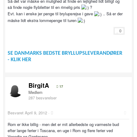
Så det var måske en mulighed at finde en lejlighed lidt billigt og
så finde nogle flybiletter til en rimelig pris
?
Evt. kan i ønske jer penge til brylupsrejse i gave
.. Så er der
måske lidt ekstra lommepenge til turen
0
SE DANMARKS BEDSTE BRYLLUPSLEVERANDØRER
- KLIK HER
BirgitA
17
Medlem
287 besvarelser
Besvaret
April 9, 2012
·
Rom er ikke billig - men det er mit allerbedste og varmeste bud
efter lange ferier i Toscana, en uge i Rom og flere ferier ved
Venedig og Gardasøen