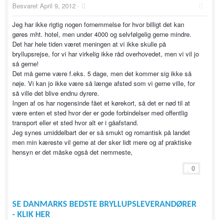
Besvaret
April 9, 2012
·
Jeg har ikke rigtig nogen fornemmelse for hvor billigt det kan
gøres mht. hotel, men under 4000 og selvfølgelig gerne mindre.
Det har hele tiden været meningen at vi ikke skulle på
bryllupsrejse, for vi har virkelig ikke råd overhovedet, men vi vil jo
så gerne!
Det må gerne være f.eks. 5 dage, men det kommer sig ikke så
nøje. Vi kan jo ikke være så længe afsted som vi gerne ville, for
så ville det blive endnu dyrere.
Ingen af os har nogensinde fået et kørekort, så det er nød til at
være enten et sted hvor der er gode forbindelser med offentlig
transport eller et sted hvor alt er i gåafstand.
Jeg synes umiddelbart der er så smukt og romantisk på landet
men min kæreste vil gerne at der sker lidt mere og af praktiske
hensyn er det måske også det nemmeste,
0
SE DANMARKS BEDSTE BRYLLUPSLEVERANDØRER
- KLIK HER