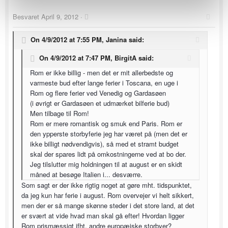
Besvaret
April 9, 2012
·
On 4/9/2012 at 7:55 PM, Janina said:
On 4/9/2012 at 7:47 PM, BirgitA said:
Rom er ikke billig - men det er mit allerbedste og
varmeste bud efter lange ferier i Toscana, en uge i
Rom og flere ferier ved Venedig og Gardasøen
(i øvrigt er Gardasøen et udmærket bilferie bud)
Men tilbage til Rom!
Rom er mere romantisk og smuk end Paris. Rom er
den ypperste storbyferie jeg har været på (men det er
ikke billigt nødvendigvis), så med et stramt budget
skal der spares lidt på omkostningerne ved at bo der.
Jeg tilslutter mig holdningen til at august er en skidt
måned at besøge Italien i... desværre.
Som sagt er der ikke rigtig noget at gøre mht. tidspunktet,
da jeg kun har ferie i august. Rom overvejer vi helt sikkert,
men der er så mange skønne steder i det store land, at det
er svært at vide hvad man skal gå efter! Hvordan ligger
Rom prismæssigt ifht. andre europæiske storbyer?