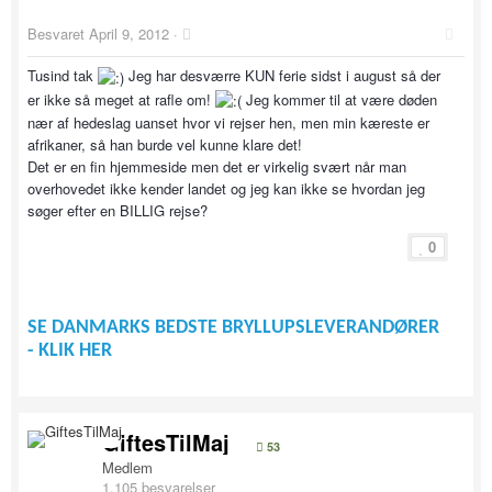
Besvaret
April 9, 2012
·
Tusind tak
Jeg har desværre KUN ferie sidst i august så der
er ikke så meget at rafle om!
Jeg kommer til at være døden
nær af hedeslag uanset hvor vi rejser hen, men min kæreste er
afrikaner, så han burde vel kunne klare det!
Det er en fin hjemmeside men det er virkelig svært når man
overhovedet ikke kender landet og jeg kan ikke se hvordan jeg
søger efter en BILLIG rejse?
0
SE DANMARKS BEDSTE BRYLLUPSLEVERANDØRER
- KLIK HER
GiftesTilMaj
53
Medlem
1,105 besvarelser