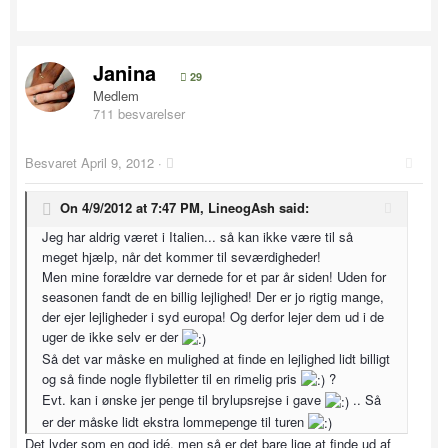
Janina
29
Medlem
711 besvarelser
Besvaret
April 9, 2012
·
On 4/9/2012 at 7:47 PM, LineogAsh said:
Jeg har aldrig været i Italien... så kan ikke være til så
meget hjælp, når det kommer til seværdigheder!
Men mine forældre var dernede for et par år siden! Uden for
seasonen fandt de en billig lejlighed! Der er jo rigtig mange,
der ejer lejligheder i syd europa! Og derfor lejer dem ud i de
uger de ikke selv er der
Så det var måske en mulighed at finde en lejlighed lidt billigt
og så finde nogle flybiletter til en rimelig pris
?
Evt. kan i ønske jer penge til brylupsrejse i gave
.. Så
er der måske lidt ekstra lommepenge til turen
Det lyder som en god idé, men så er det bare lige at finde ud af