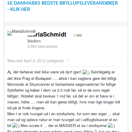
SE DANMARKS BEDSTE BRYLLUPSLEVERANDØRER
- KLIK HER
MariaSchmidt
203
Medlem
2,855 besvarelser
Besvaret
April 9, 2012
(redigeret) ·
Aj, det behøver slet ikke være så dyrt igen!
Selvfølgelig er
det ikke Prag el Budapest .... altså I kan sagtens gøre det billigt.
Momondo el Skyscanner er fantastiske søgemaskiner for billige
flybilletter og køber I dem ca 2-3 mdr før, så er de som regel
billigst. Hotellet skal bookes 1 md før, så det er om at have is i
maven, hehe .... men alt kan gøres billigt, hvis man lige bruger lidt
tid på at finde tingene.
Men I er nok tvunget ud i en storbyferie, for som een siger ... skal
man ud og opleve natur er man tvunget ud i udflugtsbusser el en
bil
Men screw it ... der er MASSER at se i storbyerne
Et andet alternativ kunne måske også være Athen ? Jeg var der i