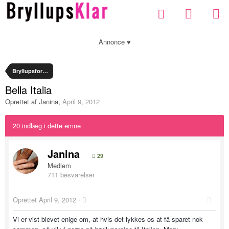
Annonce ♥
Bryllupsforberedelser
Bella Italia
Oprettet af
Janina
,
April 9, 2012
20 indlæg i dette emne
Janina
29
Medlem
711 besvarelser
Oprettet
April 9, 2012
·
Vi er vist blevet enige om, at hvis det lykkes os at få sparet nok