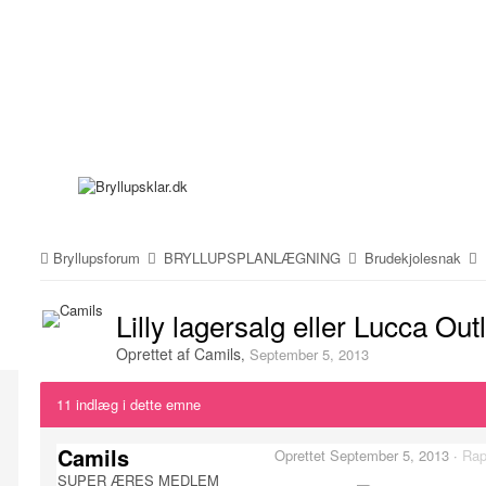
Bryllupsforum
BRYLLUPSPLANLÆGNING
Brudekjolesnak
Lilly lagersalg eller Lucca Out
Oprettet af
Camils
,
September 5, 2013
11 indlæg i dette emne
Camils
Oprettet
September 5, 2013
·
Rap
SUPER ÆRES MEDLEM