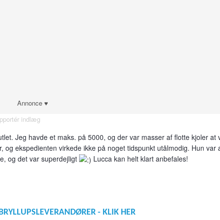
Annonce ♥
pportér indlæg
let. Jeg havde et maks. på 5000, og der var masser af flotte kjoler at
er, og ekspedienten virkede ikke på noget tidspunkt utålmodig. Hun var 
e, og det var superdejligt
Lucca kan helt klart anbefales!
BRYLLUPSLEVERANDØRER - KLIK HER