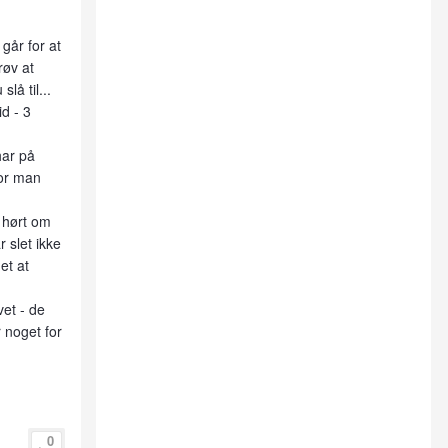
 går for at
røv at
lå til...
id - 3
har på
for man
r hørt om
 slet ikke
et at
vet - de
r noget for
0