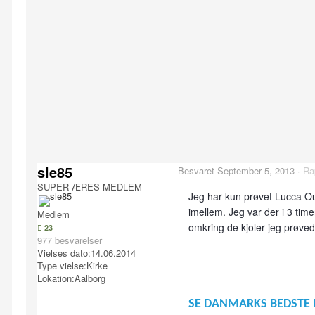
sle85
Besvaret
September 5, 2013
·
Ra
SUPER ÆRES MEDLEM
Jeg har kun prøvet Lucca Out
imellem. Jeg var der i 3 tim
Medlem
omkring de kjoler jeg prøved
23
977 besvarelser
Vielses dato:
14.06.2014
Type vielse:
Kirke
Lokation:
Aalborg
SE DANMARKS BEDSTE 