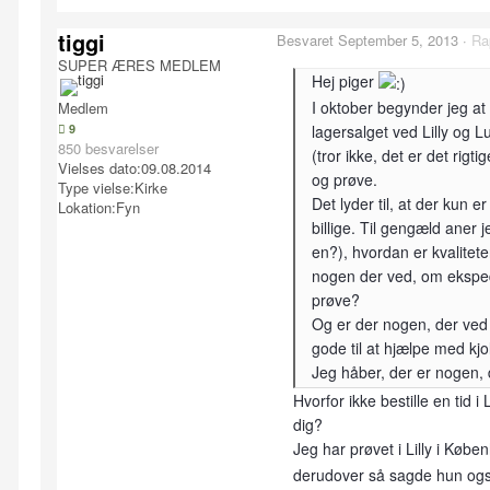
tiggi
Besvaret
September 5, 2013
·
Ra
SUPER ÆRES MEDLEM
Hej piger
I oktober begynder jeg at 
Medlem
9
lagersalget ved Lilly og 
850 besvarelser
(tror ikke, det er det rigt
Vielses dato:
09.08.2014
og prøve.
Type vielse:
Kirke
Det lyder til, at der kun e
Lokation:
Fyn
billige. Til gengæld aner j
en?), hvordan er kvalitete
nogen der ved, om eksped
prøve?
Og er der nogen, der ved 
gode til at hjælpe med kjol
Jeg håber, der er nogen,
Hvorfor ikke bestille en tid i
dig?
Jeg har prøvet i Lilly i Køb
derudover så sagde hun også 