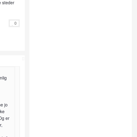
e steder
0
mlig
ne jo
ske
 Og er
r,