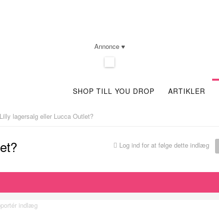
Annonce ♥
SHOP TILL YOU DROP
ARTIKLER
Lilly lagersalg eller Lucca Outlet?
let?
Log ind for at følge dette indlæg
portér indlæg