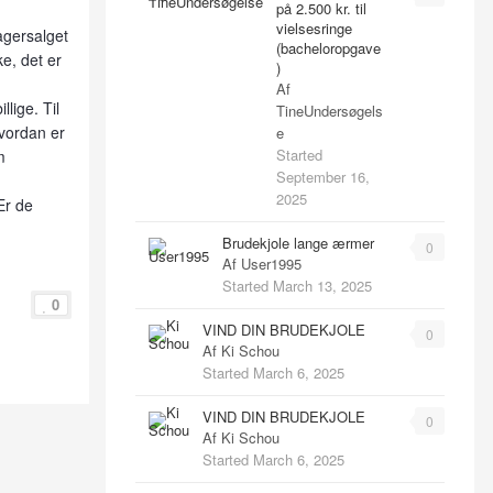
på 2.500 kr. til
vielsesringe
lagersalget
(bacheloropgave
ke, det er
)
Af
llige. Til
TineUndersøgels
hvordan er
e
Started
m
September 16,
2025
Er de
Brudekjole lange ærmer
0
Af
User1995
Started
March 13, 2025
0
VIND DIN BRUDEKJOLE
0
Af
Ki Schou
Started
March 6, 2025
VIND DIN BRUDEKJOLE
0
Af
Ki Schou
Started
March 6, 2025