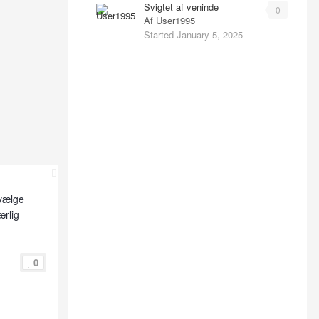
Svigtet af veninde
0
Af
User1995
Started
January 5, 2025
 vælge
ærlig
0