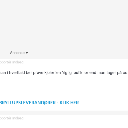
Annonce ♥
pportér indlæg
n i hvertfald bør prøve kjoler ien 'rigtig' butik før end man tager på outl
BRYLLUPSLEVERANDØRER - KLIK HER
pportér indlæg