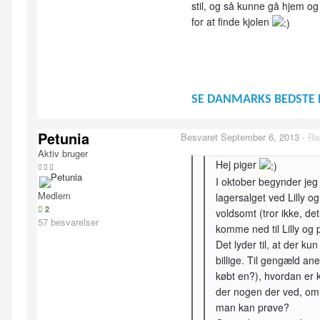
stil, og så kunne gå hjem og
for at finde kjolen
SE DANMARKS BEDSTE 
Petunia
Besvaret
September 6, 2013
·
Ra
Aktiv bruger
Hej piger
I oktober begynder jeg a
Medlem
lagersalget ved Lilly o
2
voldsomt (tror ikke, det
57 besvarelser
komme ned til Lilly og 
Det lyder til, at der ku
billige. Til gengæld ane
købt en?), hvordan er k
der nogen der ved, om 
man kan prøve?