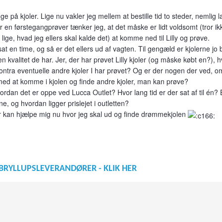
ge på kjoler. Lige nu vakler jeg mellem at bestille tid to steder, nemlig 
r en førstegangprøver tænker jeg, at det måske er lidt voldsomt (tror ik
 lige, hvad jeg ellers skal kalde det) at komme ned til Lilly og prøve.
fsat en time, og så er det ellers ud af vagten. Til gengæld er kjolerne jo bi
n kvalitet de har. Jer, der har prøvet Lilly kjoler (og måske købt en?), 
 kontra eventuelle andre kjoler I har prøvet? Og er der nogen der ved, o
ed at komme i kjolen og finde andre kjoler, man kan prøve?
rdan det er oppe ved Lucca Outlet? Hvor lang tid er der sat af til én? 
ne, og hvordan ligger prislejet i outletten?
r kan hjælpe mig nu hvor jeg skal ud og finde drømmekjolen
BRYLLUPSLEVERANDØRER - KLIK HER