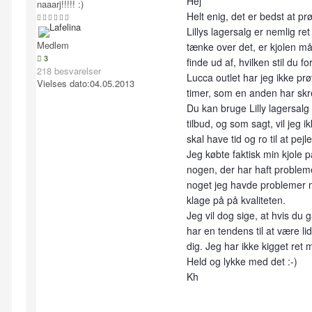
Hej
naaarj!!!!! :)
Helt enig, det er bedst at pr
Lillys lagersalg er nemlig ret
Medlem
tænke over det, er kjolen mås
3
finde ud af, hvilken stil du f
218 besvarelser
Lucca outlet har jeg ikke prø
Vielses dato:
04.05.2013
timer, som en anden har skre
Du kan bruge Lilly lagersalg 
tilbud, og som sagt, vil jeg i
skal have tid og ro til at pej
Jeg købte faktisk min kjole p
nogen, der har haft problemer
noget jeg havde problemer m
klage på på kvaliteten.
Jeg vil dog sige, at hvis du g
har en tendens til at være li
dig. Jeg har ikke kigget ret 
Held og lykke med det :-)
Kh