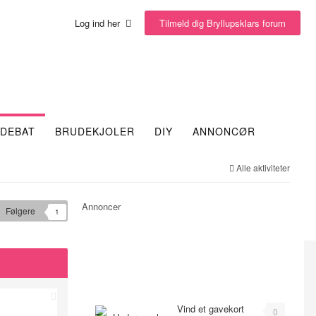
Tilmeld dig Bryllupsklars forum
Log ind her
DEBAT
BRUDEKJOLER
DIY
ANNONCØR
Alle aktiviteter
Annoncer
Følgere
1
Emner
Vind et gavekort
0