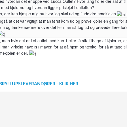
d hvordan det er oppe ved Lucca Outlet? Hvor lang tid er der sat af ti
 med kjolerne, og hvordan ligger prislejet i outletten?
n, der kan hjælpe mig nu hvor jeg skal ud og finde drømmekjolen
så at det var vigtigt at man først kom ud og prøve kjoler en gang for a
hjem og tænke nærmere over det før man så tog ud og prøvede flere fors
, men hvis det er i et outlet med kun 1 eller få stk. tilbage af kjolerne, 
 man virkelig have is i maven for at gå hjem og tænke, for så at tage ti
mekjolen er der.
BRYLLUPSLEVERANDØRER - KLIK HER