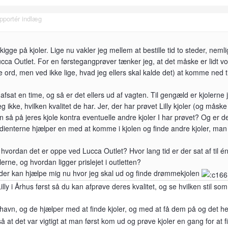
pportér indlæg
kigge på kjoler. Lige nu vakler jeg mellem at bestille tid to steder, nemli
Lucca Outlet. For en førstegangprøver tænker jeg, at det måske er lidt v
ige ord, men ved ikke lige, hvad jeg ellers skal kalde det) at komme ned til
r afsat en time, og så er det ellers ud af vagten. Til gengæld er kjolerne 
eg ikke, hvilken kvalitet de har. Jer, der har prøvet Lilly kjoler (og måske
n så på jeres kjole kontra eventuelle andre kjoler I har prøvet? Og er d
ienterne hjælper en med at komme i kjolen og finde andre kjoler, man
hvordan det er oppe ved Lucca Outlet? Hvor lang tid er der sat af til é
erne, og hvordan ligger prislejet i outletten?
 der kan hjælpe mig nu hvor jeg skal ud og finde drømmekjolen
 Lilly i Århus først så du kan afprøve deres kvalitet, og se hvilken stil som
enhavn, og de hjælper med at finde kjoler, og med at få dem på og det h
at det var vigtigt at man først kom ud og prøve kjoler en gang for at f