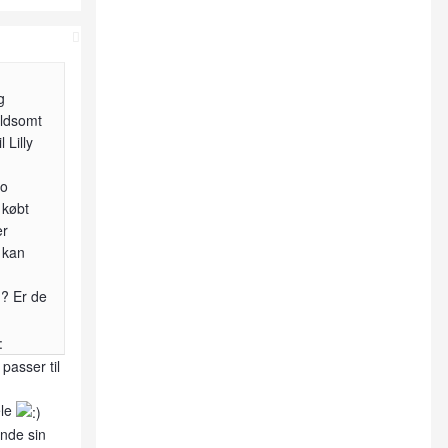
g
oldsomt
 Lilly
jo
 købt
er
 kan
n? Er de
 passer til
ele
inde sin