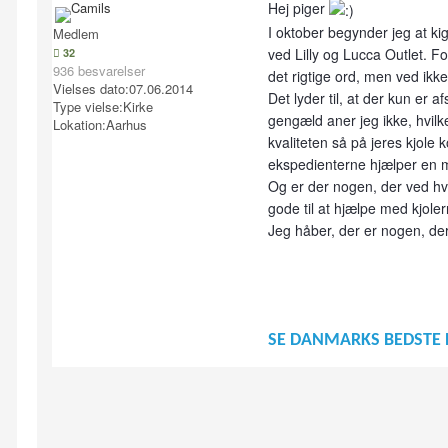
Hej piger
I oktober begynder jeg at kig
Medlem
ved Lilly og Lucca Outlet. Fo
32
936 besvarelser
det rigtige ord, men ved ikke
Vielses dato:
07.06.2014
Det lyder til, at der kun er a
Type vielse:
Kirke
gengæld aner jeg ikke, hvilke
Lokation:
Aarhus
kvaliteten så på jeres kjole
ekspedienterne hjælper en m
Og er der nogen, der ved hvo
gode til at hjælpe med kjoler
Jeg håber, der er nogen, de
SE DANMARKS BEDSTE 