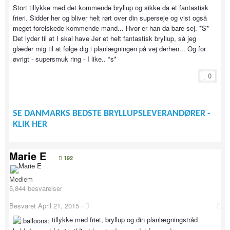
Stort tillykke med det kommende bryllup og sikke da et fantastisk
frieri. Sidder her og bliver helt rørt over din superseje og vist også
meget forelskede kommende mand... Hvor er han da bare sej. *S*
Det lyder til at I skal have Jer et helt fantastisk bryllup, så jeg
glæder mig til at følge dig i planlægningen på vej derhen... Og for
øvrigt - supersmuk ring - I like.. *s*
0
SE DANMARKS BEDSTE BRYLLUPSLEVERANDØRER -
KLIK HER
Marie E
192
Medlem
5,844 besvarelser
Besvaret
April 21, 2015
·
tillykke med friet, bryllup og din planlægningstråd