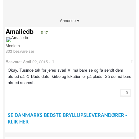
Annonce ♥
Amaliedb
17
Medlem
303 besvarelser
Besvaret
April 22, 2015
·
Okay. Tusinde tak for jeres svar! Vi må bare se og få sendt dem
afsted så ☺️ Både dato, kirke og lokation er på plads. Så de må bare
afsted snarest.
0
SE DANMARKS BEDSTE BRYLLUPSLEVERANDØRER -
KLIK HER