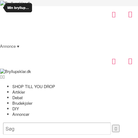
Min bryllupsplanlægning
Min bryllupsplanlægning
Bryllupsklar.dk
Annonce ♥
SHOP TILL YOU DROP
Artikler
Debat
Brudekjoler
DIY
Annoncør