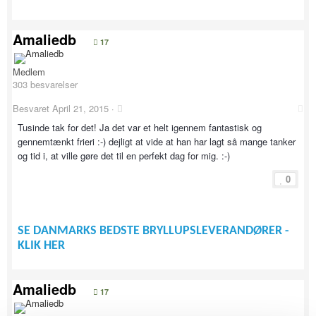
Amaliedb
17
Medlem
303 besvarelser
Besvaret
April 21, 2015
·
Tusinde tak for det! Ja det var et helt igennem fantastisk og
gennemtænkt frieri :-) dejligt at vide at han har lagt så mange tanker
og tid i, at ville gøre det til en perfekt dag for mig. :-)
0
SE DANMARKS BEDSTE BRYLLUPSLEVERANDØRER -
KLIK HER
Amaliedb
17