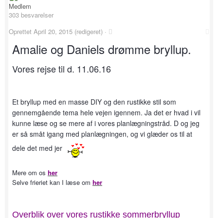
Medlem
303 besvarelser
Oprettet
April 20, 2015
(redigeret) ·
Amalie og Daniels drømme bryllup.
Vo
res rejse til d. 11.06.16
Et bryllup med en masse DIY og den rustikke stil som
gennemgående tema hele vejen igennem. Ja det er hvad i vil
kunne læse og se mere af i vores planlægningstråd. D og jeg
er så småt igang med planlægningen, og vi glæder os til at
dele det med jer
Mere om os
her
Selve frieriet kan I læse om
her
Overblik over vores rustikke sommerbryllup