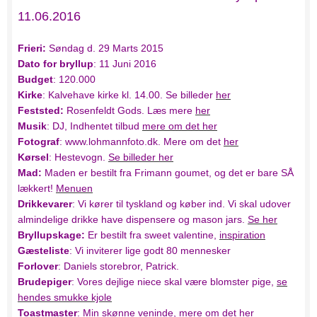
11.06.2016
Frieri:
Søndag d. 29 Marts 2015
Dato for bryllup
: 11 Juni 2016
Budget
: 120.000
Kirke
: Kalvehave kirke kl. 14.00. Se billeder
her
Feststed:
Rosenfeldt Gods. Læs mere
her
Musik
: DJ, Indhentet tilbud
mere om det her
Fotograf
: www.lohmannfoto.dk. Mere om det
her
Kørsel
: Hestevogn.
Se billeder her
Mad:
Maden er bestilt fra Frimann goumet, og det er bare SÅ
lækkert!
Menuen
Drikkevarer
: Vi kører til tyskland og køber ind. Vi skal udover
almindelige drikke have dispensere og mason jars.
Se her
Bryllupskage:
Er bestilt fra sweet valentine,
inspiration
Gæsteliste
: Vi inviterer lige godt 80 mennesker
Forlover
: Daniels storebror, Patrick.
Brudepiger
: Vores dejlige niece skal være blomster pige,
se
hendes smukke kjole
Toastmaster
: Min skønne veninde, mere om det
her