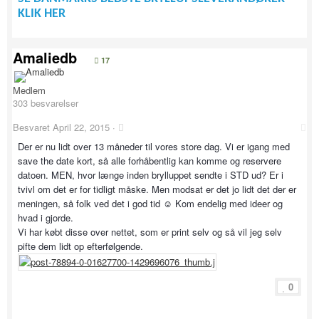
KLIK HER
Amaliedb
17
Medlem
303 besvarelser
Besvaret
April 22, 2015
·
Der er nu lidt over 13 måneder til vores store dag. Vi er igang med
save the date kort, så alle forhåbentlig kan komme og reservere
datoen. MEN, hvor længe inden brylluppet sendte i STD ud? Er i
tvivl om det er for tidligt måske. Men modsat er det jo lidt det der er
meningen, så folk ved det i god tid ☺️ Kom endelig med ideer og
hvad i gjorde.
Vi har købt disse over nettet, som er print selv og så vil jeg selv
pifte dem lidt op efterfølgende.
0