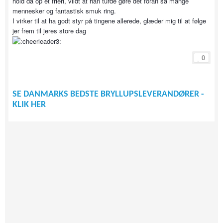
hold da op et frieri, vildt at han turde gøre det foran så mange
mennesker og fantastisk smuk ring.
I virker til at ha godt styr på tingene allerede, glæder mig til at følge
jer frem til jeres store dag
0
SE DANMARKS BEDSTE BRYLLUPSLEVERANDØRER -
KLIK HER