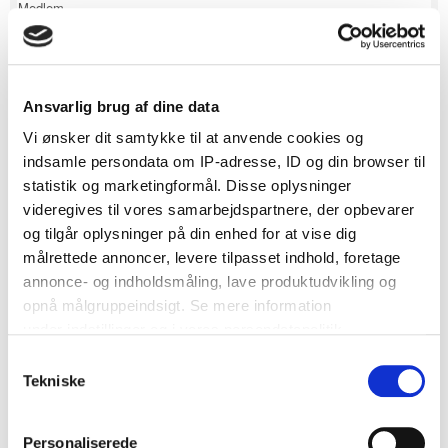
Medlem
303 besvarelser
Besvaret
April 21, 2015
(redigeret) ·
Invitations inspiration
Ansvarlig brug af dine data
Vil lige dele lidt billeder af min inspiration. Her er det inspiration til
Vi ønsker dit samtykke til at anvende cookies og
invitationer. Så skrevet elsker jeg den rustikke stil, så det meste vil
indsamle persondata om IP-adresse, ID og din browser til
blive gennemført i denne stil. Jeg synes det afspejler sig på disse
invitationer, som jeg er helt vild med! Glæder mig til, at skulle igang
statistik og marketingformål. Disse oplysninger
med vores egne!
videregives til vores samarbejdspartnere, der opbevarer
og tilgår oplysninger på din enhed for at vise dig
målrettede annoncer, levere tilpasset indhold, foretage
annonce- og indholdsmåling, lave produktudvikling og
opnå målgruppeindsigt. Se mere information
under indstillinger og i vores persondatapolitik.
Redigeret
April 28, 2015
af Amaliedb
Samtykkevalg
Hvis du tillader det, vil vi også gerne:
0
Tekniske
Indsamle præcise oplysninger om din placering, der
kan være nøjagtig inden for få meter
Personaliserede