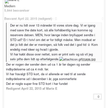
Medlem
5,844 besvarelser
Besvaret
April 22, 2015
(redigeret) ·
Der er nu lidt over 13 måneder til vores store dag. Vi er igang
med save the date kort, så alle forhåbentlig kan komme og
reservere datoen. MEN, hvor længe inden brylluppet sendte i
STD ud? Er i tvivl om det er for tidligt måske. Men modsat er
det jo lidt det der er meningen, så folk ved det i god tid ☺️ Kom
endelig med ideer og hvad i gjorde.
Vi har købt disse over nettet, som er print selv og så vil jeg
selv pifte dem lidt op efterfølgende.
image.jpg
Der er nogen der sender dem ud ca 1 år før dagen og sender
indbydelserne ud ca 4 mdr. før.
Vi har fravalgt STD kort, da vi allerede er nød til at sende
indbydelserne ud i december i år, pga sommerferie
Det er nogle super fine STD kort i har fundet
Redigeret
April 22, 2015
af Marie E
0