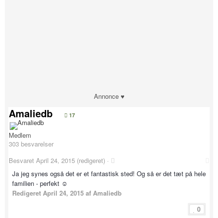
Annonce ♥
Amaliedb
17
Medlem
303 besvarelser
Besvaret
April 24, 2015
(redigeret) ·
Ja jeg synes også det er et fantastisk sted! Og så er det tæt på hele
familien - perfekt ☺️
Redigeret
April 24, 2015
af Amaliedb
0