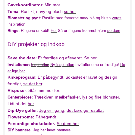
Gavekoordinator
: Min mor.
Tema
: Rustikt, navy og blush
se her
Blomster og pynt
:
Rustikt med farverne navy blå og blush
vores
inspiration
Ringe:
Ringene er købt!
Her
Så er ringene kommet hjem
se dem
DIY projekter og indkøb
Save the date
: Er færdige og afleveret.
Se her
Invitationer:
Inspiration
Ny inspiration
Invitationerne er færdige!
De
er lige her
Kirkeprogram
: Er påbegyndt, udkastet er lavet og design
færdigt,
se det her
.
Risposer
: Står min mor for.
Centerpieces
: Træskiver, mælkeflasker, lys og fine blomster.
Lidt af det
her
Dip-Dye gafler
:
Jeg er i gang
,
det færdige resultat
Flowerboms:
Påbegyndt
Personlige chokolader:
Se dem her
DIY bannere
:
Jeg har lavet bannere