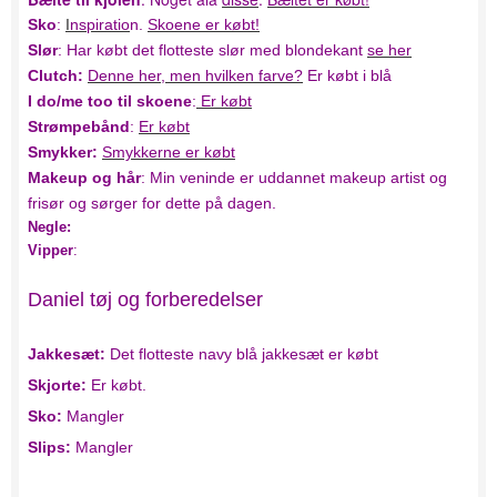
Sko
:
I
nspiratio
n.
Skoene er købt!
Slør
: Har købt det flotteste slør med blondekant
se her
Clutch:
Denne her, men hvilken farve?
Er købt i blå
I do/me too til skoene
:
Er købt
Strømpebånd
:
Er købt
Smykker:
Smykkerne er købt
Makeup og hår
: Min veninde er uddannet makeup artist og
frisør og sørger for dette på dagen.
Negle:
Vipper
:
Daniel tøj og forberedelser
Jakkesæt:
Det flotteste navy blå jakkesæt er købt
Skjorte:
Er købt.
Sko:
Mangler
Slips:
Mangler