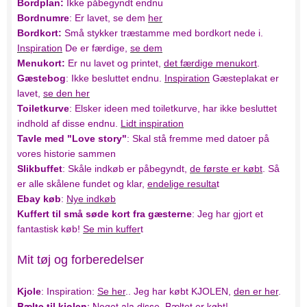
Bordplan:
Ikke påbegyndt endnu
Bordnumre
: Er lavet, se dem
her
Bordkort:
Små stykker træstamme med bordkort nede i.
Inspiration
De er færdige,
se dem
Menukort:
Er nu lavet og printet,
det færdige menukort
.
Gæstebog
: Ikke besluttet endnu.
Inspiration
Gæsteplakat er
lavet,
se den her
Toiletkurve
: Elsker ideen med toiletkurve, har ikke besluttet
indhold af disse endnu.
Lidt inspiration
Tavle med "Love story"
: Skal stå fremme med datoer på
vores historie sammen
Slikbuffet
: Skåle indkøb er påbegyndt,
de første er købt
. Så
er alle skålene fundet og klar,
endelige resulta
t
Ebay køb
:
Nye indkøb
Kuffert til små søde kort fra gæsterne
: Jeg har gjort et
fantastisk køb!
Se min kuffer
t
Mit tøj og forberedelser
Kjole
: Inspiration:
Se her
.. Jeg har købt KJOLEN,
den er her
.
Bælte til kjolen
: Noget ala
disse
.
Bæltet er købt!