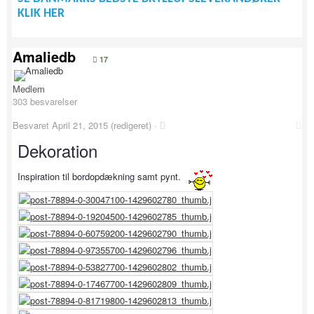
KLIK HER
Amaliedb
17
Medlem
303 besvarelser
Besvaret
April 21, 2015
(redigeret) ·
Dekoration
Inspiration til bordopdækning samt pynt.