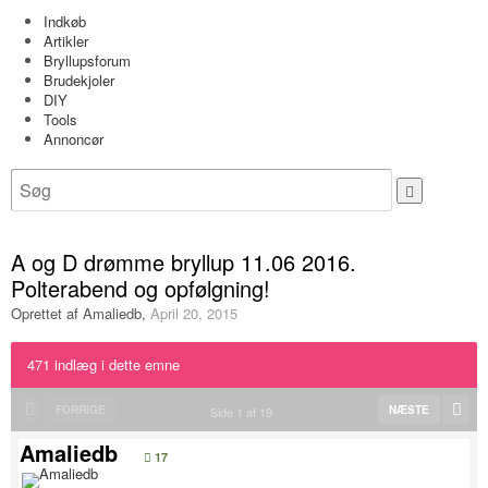
Indkøb
Artikler
Bryllupsforum
Brudekjoler
DIY
Tools
Annoncør
A og D drømme bryllup 11.06 2016.
Polterabend og opfølgning!
Oprettet af
Amaliedb
,
April 20, 2015
471 indlæg i dette emne
FORRIGE
NÆSTE
Side 1 af 19
Amaliedb
17