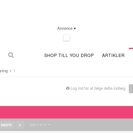
Annonce ♥
SHOP TILL YOU DROP
ARTIKLER
gning
1
Log ind for at følge dette indlæg
Side 5 af 10
NÆSTE