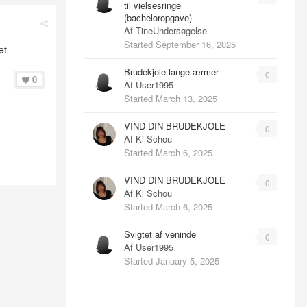
til vielsesringe
(bacheloropgave)
Af
TineUndersøgelse
Started
September 16, 2025
et
Brudekjole lange ærmer
0
0
Af
User1995
Started
March 13, 2025
VIND DIN BRUDEKJOLE
0
Af
Ki Schou
Started
March 6, 2025
VIND DIN BRUDEKJOLE
0
Af
Ki Schou
Started
March 6, 2025
Svigtet af veninde
0
Af
User1995
Started
January 5, 2025