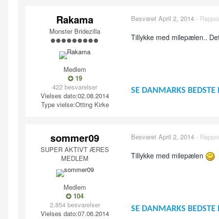
Rakama
Besvaret
April 2, 2014
·
Rappor
Monster Bridezilla
Tillykke med milepælen.. Det
Medlem
19
422 besvarelser
SE DANMARKS BEDSTE 
Vielses dato:
02.08.2014
Type vielse:
Otting Kirke
sommer09
Besvaret
April 2, 2014
·
Rappor
SUPER AKTIVT ÆRES
Tillykke med milepælen
MEDLEM
Medlem
104
2,854 besvarelser
SE DANMARKS BEDSTE 
Vielses dato:
07.06.2014