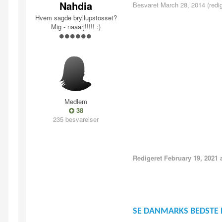
Nahdia
Besvaret
March 28, 2014
(redi
Hvem sagde bryllupstosset?
Mig - naaarj!!!!! :)
Medlem
38
235 besvarelser
Redigeret
February 19, 2021
a
SE DANMARKS BEDSTE 