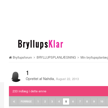
Bryllupsforum
BRYLLUPSPLANLÆGNING
Min bryllupsplanlæ
1
Oprettet af
Nahdia
,
August 22, 2013
233 indlæg i dette emne
1
2
3
4
5
6
7
8
9
10
FORRIGE