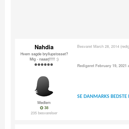
Nahdia
Besvaret
March 28, 2014
(redi
Hvem sagde bryllupstosset?
Mig - naaarj!!!!! :)
Redigeret
February 19, 2021
a
SE DANMARKS BEDSTE 
Medlem
38
235 besvarelser