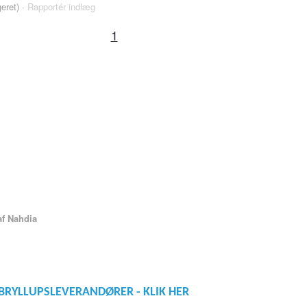
geret) ·
Rapportér indlæg
1
f Nahdia
BRYLLUPSLEVERANDØRER - KLIK HER