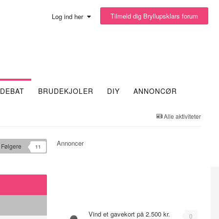
Tilmeld dig Bryllupsklars forum
Log ind her
DEBAT
BRUDEKJOLER
DIY
ANNONCØR
Alle aktiviteter
Annoncer
Følgere
11
Emner
Vind et gavekort på 2.500 kr.
0