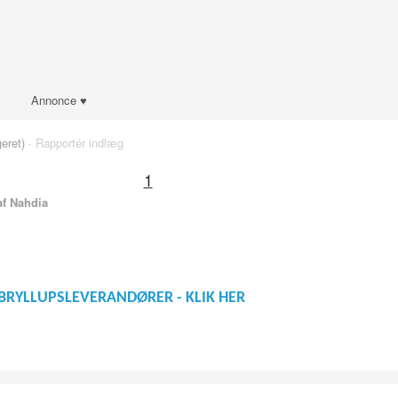
Annonce ♥
geret) ·
Rapportér indlæg
1
f Nahdia
BRYLLUPSLEVERANDØRER - KLIK HER