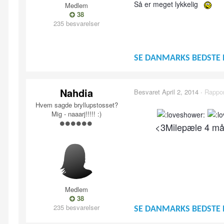
Så er meget lykkelig
Medlem
38
235 besvarelser
SE DANMARKS BEDSTE 
Nahdia
Besvaret
April 2, 2014
·
Rappor
Hvem sagde bryllupstosset?
Mig - naaarj!!!!! :)
<3Milepæle 4 m
Medlem
38
235 besvarelser
SE DANMARKS BEDSTE 