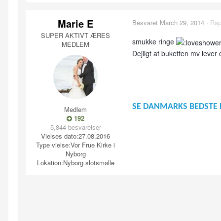
Marie E
Besvaret
March 29, 2014
·
Rap
SUPER AKTIVT ÆRES
smukke ringe
MEDLEM
Dejligt at buketten mv lever
SE DANMARKS BEDSTE 
Medlem
192
5,844 besvarelser
Vielses dato:
27.08.2016
Type vielse:
Vor Frue Kirke i
Nyborg
Lokation:
Nyborg slotsmølle