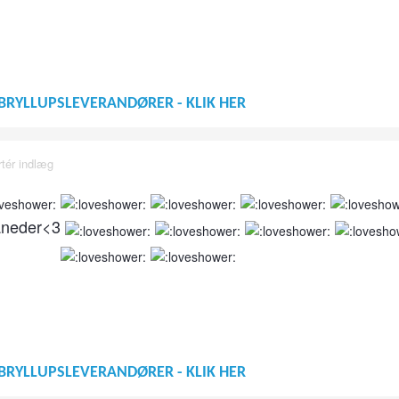
BRYLLUPSLEVERANDØRER - KLIK HER
tér indlæg
åneder<3
BRYLLUPSLEVERANDØRER - KLIK HER