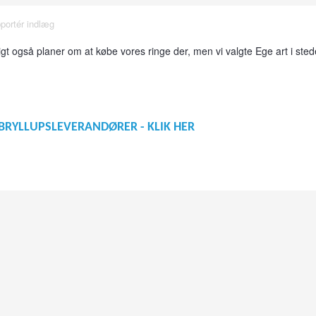
portér indlæg
igt også planer om at købe vores ringe der, men vi valgte Ege art i sted
BRYLLUPSLEVERANDØRER - KLIK HER