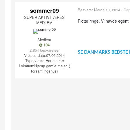
sommer09
Besvaret
March 10, 2014
·
Rap
SUPER AKTIVT ÆRES
Flotte ringe. Vi havde egentl
MEDLEM
Medlem
104
2,854 besvarelser
SE DANMARKS BEDSTE 
Vielses dato:
07.06.2014
Type vielse:
Harte kirke
Lokation:
Hjarup gamle mejeri (
forsamlingshus)