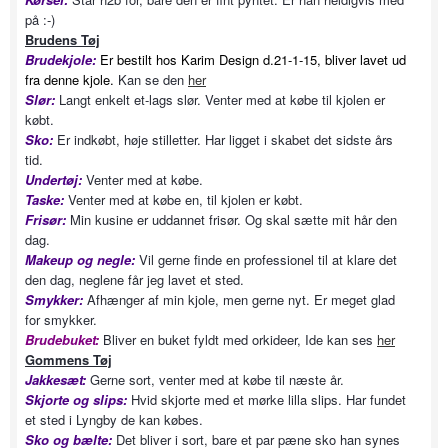
på :-)
Brudens Tøj
Brudekjole:
Er bestilt hos Karim Design d.21-1-15, bliver lavet ud
fra denne kjole.
Kan se den
her
Slør:
Langt enkelt et-lags slør. Venter med at købe til kjolen er
købt.
Sko:
Er indkøbt, høje stilletter. Har ligget i skabet det sidste års
tid.
Undertøj:
Venter med at købe.
Taske:
Venter med at købe en, til kjolen er købt.
Frisør:
Min kusine er uddannet frisør. Og skal sætte mit hår den
dag.
Makeup og negle:
Vil gerne finde en professionel til at klare det
den dag, neglene får jeg lavet et sted.
Smykker:
Afhænger af min kjole, men gerne nyt. Er meget glad
for smykker.
Brudebuket:
Bliver en buket fyldt med orkideer, Ide kan ses
her
Gommens Tøj
Jakkesæt:
Gerne sort, venter med at købe til næste år.
Skjorte og slips:
Hvid skjorte med et mørke lilla slips. Har fundet
et sted i Lyngby de kan købes.
Sko og bælte:
Det bliver i sort, bare et par pæne sko han synes