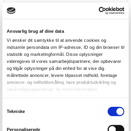
Ansvarlig brug af dine data
Vi ønsker dit samtykke til at anvende cookies og
indsamle persondata om IP-adresse, ID og din browser til
statistik og marketingformål. Disse oplysninger
videregives til vores samarbejdspartnere, der opbevarer
og tilgår oplysninger på din enhed for at vise dig
målrettede annoncer, levere tilpasset indhold, foretage
annonce- og indholdsmåling, lave produktudvikling og
opnå målgruppeindsigt. Se mere information
Annonce ♥
under indstillinger og i vores persondatapolitik.
MissPugsy
Samtykkevalg
5
Hvis du tillader det, vil vi også gerne:
Tekniske
Medlem
Indsamle præcise oplysninger om din placering, der
165 besvarelser
kan være nøjagtig inden for få meter
Personaliserede