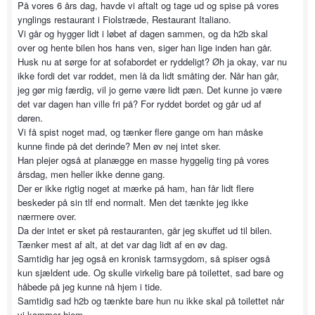
På vores 6 års dag, havde vi aftalt og tage ud og spise på vores
ynglings restaurant i Fiolstræde, Restaurant Italiano.
Vi går og hygger lidt i løbet af dagen sammen, og da h2b skal
over og hente bilen hos hans ven, siger han lige inden han går.
Husk nu at sørge for at sofabordet er ryddeligt? Øh ja okay, var nu
ikke fordi det var roddet, men lå da lidt småting der. Når han går,
jeg gør mig færdig, vil jo gerne være lidt pæn. Det kunne jo være
det var dagen han ville fri på? For ryddet bordet og går ud af
døren.
Vi få spist noget mad, og tænker flere gange om han måske
kunne finde på det derinde? Men øv nej intet sker.
Han plejer også at planægge en masse hyggelig ting på vores
årsdag, men heller ikke denne gang.
Der er ikke rigtig noget at mærke på ham, han får lidt flere
beskeder på sin tlf end normalt. Men det tænkte jeg ikke
nærmere over.
Da der intet er sket på restauranten, går jeg skuffet ud til bilen.
Tænker mest af alt, at det var dag lidt af en øv dag.
Samtidig har jeg også en kronisk tarmsygdom, så spiser også
kun sjældent ude. Og skulle virkelig bare på toilettet, sad bare og
håbede på jeg kunne nå hjem i tide.
Samtidig sad h2b og tænkte bare hun nu ikke skal på toilettet når
vi kommer hjem.