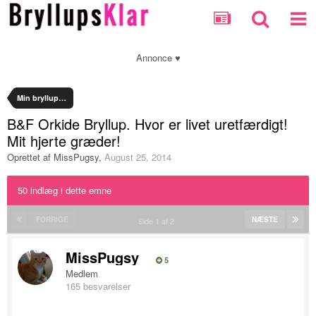
Annonce ♥
Min bryllupsplanlægning
B&F Orkide Bryllup. Hvor er livet uretfærdigt!
Mit hjerte græder!
Oprettet af
MissPugsy
,
August 25, 2014
50 indlæg i dette emne
FORRIGE
NÆSTE
Side 1 af 2
MissPugsy
5
Medlem
165 besvarelser