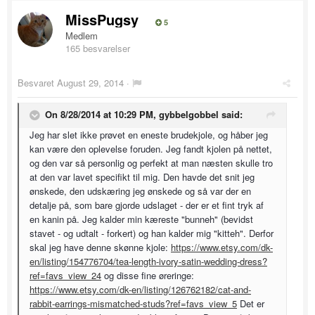
MissPugsy
5
Medlem
165 besvarelser
Besvaret
August 29, 2014
·
On 8/28/2014 at 10:29 PM, gybbelgobbel said:
Jeg har slet ikke prøvet en eneste brudekjole, og håber jeg
kan være den oplevelse foruden. Jeg fandt kjolen på nettet,
og den var så personlig og perfekt at man næsten skulle tro
at den var lavet specifikt til mig. Den havde det snit jeg
ønskede, den udskæring jeg ønskede og så var der en
detalje på, som bare gjorde udslaget - der er et fint tryk af
en kanin på. Jeg kalder min kæreste "bunneh" (bevidst
stavet - og udtalt - forkert) og han kalder mig "kitteh". Derfor
skal jeg have denne skønne kjole:
https://www.etsy.com/dk-
en/listing/154776704/tea-length-ivory-satin-wedding-dress?
ref=favs_view_24
og disse fine øreringe:
https://www.etsy.com/dk-en/listing/126762182/cat-and-
rabbit-earrings-mismatched-studs?ref=favs_view_5
Det er