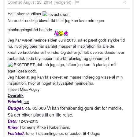
Oprettet
August 25, 2014
(redigeret) ·
Hej i skønne zillaer
Nu er det endelig blevet tid til at jeg kan lave min egen
planlægningstråd herinde
Jeg har været herinde siden Juni 2013, så et pænt godt stykke tid
nu, hvor jeg bare har samlet masser af inspiration fra alle de
kreative brude der er herinde. Og det er jo helt overvældende hvor
fantastisk fede bryllupper i alle får planlagt og gennemført
det må jeg sige, håber jeg kan få planlagt mit
eget ligeså godt.
Jeg håber at jeg kan få skrevet en masse indlæg og visse al min
inspiration, hvor af noget er tyvstjålet herinde fra.
Hilsen MissPugsy
Overblik
Frierie
t:
her
Budget:
ca. 65,000 Vi kan forhåbentlig gøre det for mindre,
Så der bliver plads til en lille rejse.
Dato:
12-09-2015
Kirke:
Holmens Kirke i København.
Feststed:
Ishøj Forsamlingshus er booket til 4 dage.