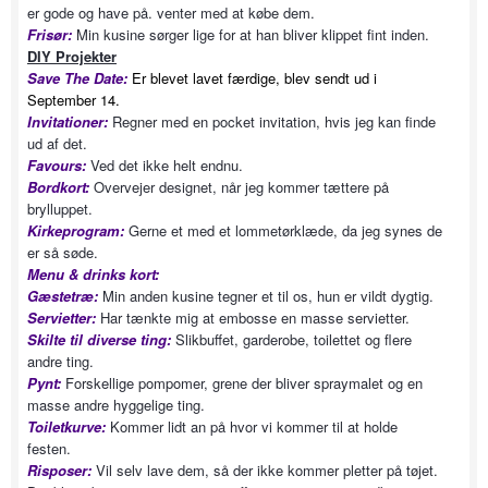
er gode og have på. venter med at købe dem.
Frisør:
Min kusine sørger lige for at han bliver klippet fint inden.
DIY Projekter
Save The Date:
Er blevet lavet færdige, blev sendt ud i
September 14.
Invitationer:
Regner med en pocket invitation, hvis jeg kan finde
ud af det.
Favours:
Ved det ikke helt endnu.
Bordkort:
Overvejer designet, når jeg kommer tættere på
brylluppet.
Kirkeprogram:
Gerne et med et lommetørklæde, da jeg synes de
er så søde.
Menu & drinks kort:
Gæstetræ:
Min anden kusine tegner et til os, hun er vildt dygtig.
Servietter:
Har tænkte mig at embosse en masse servietter.
Skilte til diverse ting:
Slikbuffet, garderobe, toilettet og flere
andre ting.
Pynt:
Forskellige pompomer, grene der bliver spraymalet og en
masse andre hyggelige ting.
Toiletkurve:
Kommer lidt an på hvor vi kommer til at holde
festen.
Risposer:
Vil selv lave dem, så der ikke kommer pletter på tøjet.