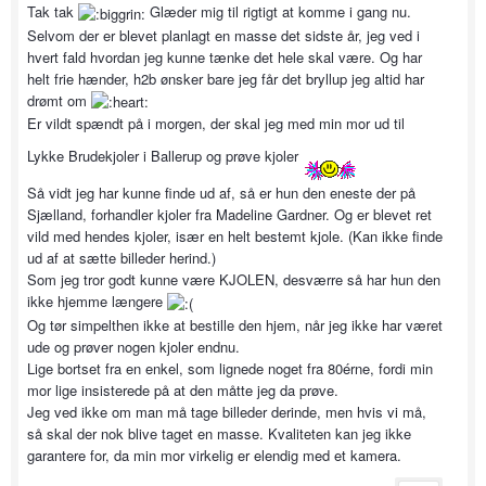
Tak tak
Glæder mig til rigtigt at komme i gang nu.
Selvom der er blevet planlagt en masse det sidste år, jeg ved i
hvert fald hvordan jeg kunne tænke det hele skal være. Og har
helt frie hænder, h2b ønsker bare jeg får det bryllup jeg altid har
drømt om
Er vildt spændt på i morgen, der skal jeg med min mor ud til
Lykke Brudekjoler i Ballerup og prøve kjoler
Så vidt jeg har kunne finde ud af, så er hun den eneste der på
Sjælland, forhandler kjoler fra Madeline Gardner. Og er blevet ret
vild med hendes kjoler, især en helt bestemt kjole. (Kan ikke finde
ud af at sætte billeder herind.)
Som jeg tror godt kunne være KJOLEN, desværre så har hun den
ikke hjemme længere
Og tør simpelthen ikke at bestille den hjem, når jeg ikke har været
ude og prøver nogen kjoler endnu.
Lige bortset fra en enkel, som lignede noget fra 80érne, fordi min
mor lige insisterede på at den måtte jeg da prøve.
Jeg ved ikke om man må tage billeder derinde, men hvis vi må,
så skal der nok blive taget en masse. Kvaliteten kan jeg ikke
garantere for, da min mor virkelig er elendig med et kamera.