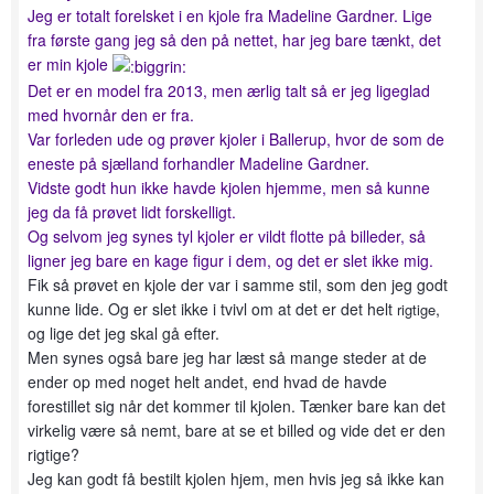
Jeg er totalt forelsket i en kjole fra Madeline Gardner. Lige
fra første gang jeg så den på nettet, har jeg bare tænkt, det
er min kjole
Det er en model fra 2013, men ærlig talt så er jeg ligeglad
med hvornår den er fra.
Var forleden ude og prøver kjoler i Ballerup, hvor de som de
eneste på sjælland forhandler Madeline Gardner.
Vidste godt hun ikke havde kjolen hjemme, men så kunne
jeg da få prøvet lidt forskelligt.
Og selvom jeg synes tyl kjoler er vildt flotte på billeder, så
ligner jeg bare en kage figur i dem, og det er slet ikke mig.
Fik så prøvet en kjole der var i samme stil, som den jeg godt
kunne lide. Og er slet ikke i tvivl om at det er det helt
,
rigtige
og lige det jeg skal gå efter.
Men synes også bare jeg har læst så mange steder at de
ender op med noget helt andet, end hvad de havde
forestillet sig når det kommer til kjolen. Tænker bare kan det
virkelig være så nemt, bare at se et billed og vide det er den
rigtige?
Jeg kan godt få bestilt kjolen hjem, men hvis jeg så ikke kan