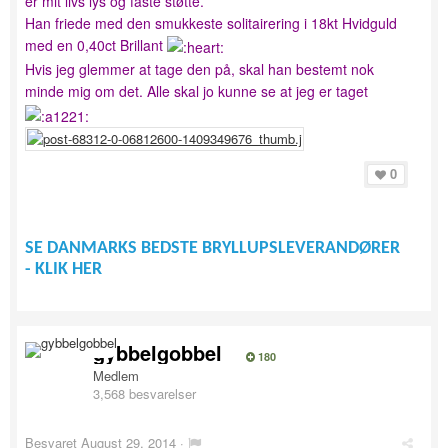
er mit livs lys og faste støtte.
Han friede med den smukkeste solitairering i 18kt Hvidguld
med en 0,40ct Brillant
Hvis jeg glemmer at tage den på, skal han bestemt nok
minde mig om det. Alle skal jo kunne se at jeg er taget
0
SE DANMARKS BEDSTE BRYLLUPSLEVERANDØRER
- KLIK HER
gybbelgobbel
180
Medlem
3,568 besvarelser
Besvaret
August 29, 2014
·