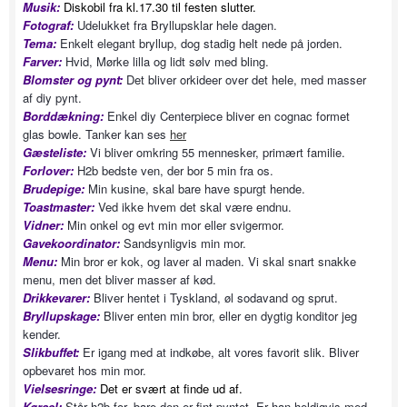
Musik:
Diskobil fra kl.17.30 til festen slutter.
Fotograf:
Udelukket fra Bryllupsklar hele dagen.
Tema:
Enkelt elegant bryllup, dog stadig helt nede på jorden.
Farver:
Hvid, Mørke lilla og lidt sølv med bling.
Blomster og pynt:
Det bliver orkideer over det hele, med masser
af diy pynt.
Borddækning:
Enkel diy Centerpiece bliver en cognac formet
glas bowle. Tanker kan ses
her
Gæsteliste:
Vi bliver omkring 55 mennesker, primært familie.
Forlover:
H2b bedste ven, der bor 5 min fra os.
Brudepige:
Min kusine, skal bare have spurgt hende.
Toastmaster:
Ved ikke hvem det skal være endnu.
Vidner:
Min onkel og evt min mor eller svigermor.
Gavekoordinator:
Sandsynligvis min mor.
Menu:
Min bror er kok, og laver al maden. Vi skal snart snakke
menu, men det bliver masser af kød.
Drikkevarer:
Bliver hentet i Tyskland, øl sodavand og sprut.
Bryllupskage:
Bliver enten min bror, eller en dygtig konditor jeg
kender.
Slikbuffet:
Er igang med at indkøbe, alt vores favorit slik. Bliver
opbevaret hos min mor.
Vielsesringe:
Det er svært at finde ud af.
Kørsel:
Står h2b for, bare den er fint pyntet. Er han heldigvis med