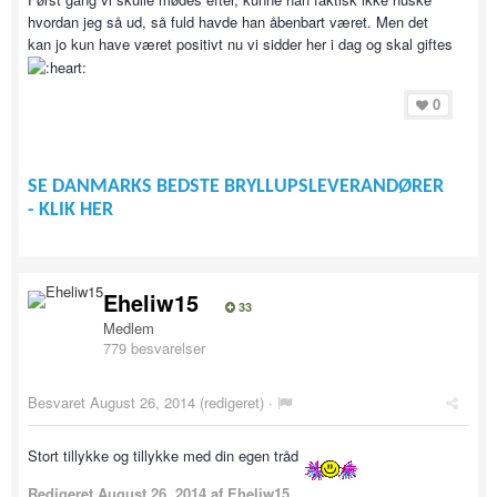
hvordan jeg så ud, så fuld havde han åbenbart været. Men det
kan jo kun have været positivt nu vi sidder her i dag og skal giftes
0
SE DANMARKS BEDSTE BRYLLUPSLEVERANDØRER
- KLIK HER
Eheliw15
33
Medlem
779 besvarelser
Besvaret
August 26, 2014
(redigeret) ·
Stort tillykke og tillykke med din egen tråd
Redigeret
August 26, 2014
af Eheliw15