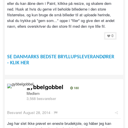
eller du kan åbne dem i Paint, klikke på resize, og skalere dem
ned. Husk at hvis du gerne vil beholde billederne i den store
filstørrelse, og kun bruge de små billeder til at uploade herinde,
skal du trykke på "gem som..." oppe i "filer" og give den et andet
navn, ellers overskriver du den store fil med den nye lille fil.
0
SE DANMARKS BEDSTE BRYLLUPSLEVERANDØRER
- KLIK HER
gybbelgobbel
180
Medlem
3,568 besvarelser
Besvaret
August 28, 2014
·
Jeg har slet ikke prøvet en eneste brudekjole, og håber jeg kan