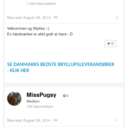
1,044 besvarelser
Besvaret
August 26, 2014
·
Velkommen og tillykke :-)
En håndværker er altid godt at have :-D
0
SE DANMARKS BEDSTE BRYLLUPSLEVERANDØRER
- KLIK HER
MissPugsy
5
Medlem
165 besvarelser
Besvaret
August 26, 2014
·