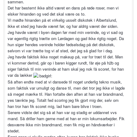
sammen.
Det har bestemt ikke altid været en dans på røde roser, men vi
elsker hinanden og ved det skal være os to.
Vi mødte hinanden på et virkelig usselt diskotek i Albertslund,
ikke et sted jeg havde været før, og har aldrig været der siden.
Jeg havde været i byen dagen før med min veninde, og vi sad og
var egentlig rigtig trætte om Lørdagen og gad ikke rigtig noget. Da
hun siger hendes veninde holder fødselsdag på det diskotek,
selvom vi var trætte tog vi af sted, det jeg så glad for i dag.
Jeg havde faktisk ikke noget makeup på, var for træt til det. Men
vi kommer derind, går op i baren kigger rundt, får øje på h2b og
siger faktisk til min veninde at ham skal jeg nok få scoret, for han
var da lækker
Så aften endte med at vi dansede til noget underlig tekno musik,
som faktisk var umuligt og danse til, men det tror jeg ikke vi lagde
så meget mærke til. Han fortalte den aften at han var brandmand,
yes tænkte jeg. Totalt fed scoring jeg fik gjort mig der, selv om
han tror han fik scoret mig, lad ham bare blive i troen.
Senere vidste det sig så at han var og stadig er uddannet vvs
mand. Så driller ham gerne med at han er min lokumsarbejder. Fik
desværre ikke min brandmand, men fik mig en håndværker i
stedet.
Først gang vi skulle mødes efter, kunne han faktisk ikke huske