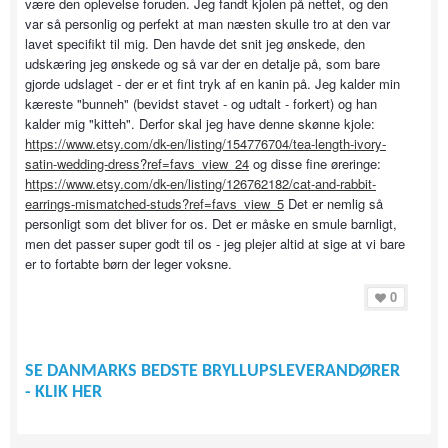
være den oplevelse foruden. Jeg fandt kjolen på nettet, og den
var så personlig og perfekt at man næsten skulle tro at den var
lavet specifikt til mig. Den havde det snit jeg ønskede, den
udskæring jeg ønskede og så var der en detalje på, som bare
gjorde udslaget - der er et fint tryk af en kanin på. Jeg kalder min
kæreste "bunneh" (bevidst stavet - og udtalt - forkert) og han
kalder mig "kitteh". Derfor skal jeg have denne skønne kjole:
https://www.etsy.com/dk-en/listing/154776704/tea-length-ivory-
satin-wedding-dress?ref=favs_view_24
og disse fine øreringe:
https://www.etsy.com/dk-en/listing/126762182/cat-and-rabbit-
earrings-mismatched-studs?ref=favs_view_5
Det er nemlig så
personligt som det bliver for os. Det er måske en smule barnligt,
men det passer super godt til os - jeg plejer altid at sige at vi bare
er to fortabte børn der leger voksne.
0
SE DANMARKS BEDSTE BRYLLUPSLEVERANDØRER
- KLIK HER