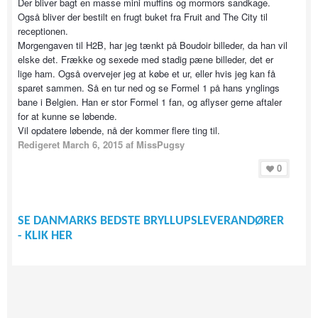
Der bliver bagt en masse mini muffins og mormors sandkage.
Også bliver der bestilt en frugt buket fra Fruit and The City til
receptionen.
Morgengaven til H2B, har jeg tænkt på Boudoir billeder, da han vil
elske det. Frække og sexede med stadig pæne billeder, det er
lige ham. Også overvejer jeg at købe et ur, eller hvis jeg kan få
sparet sammen. Så en tur ned og se Formel 1 på hans ynglings
bane i Belgien. Han er stor Formel 1 fan, og aflyser gerne aftaler
for at kunne se løbende.
Vil opdatere løbende, nå der kommer flere ting til.
Redigeret
March 6, 2015
af MissPugsy
0
SE DANMARKS BEDSTE BRYLLUPSLEVERANDØRER
- KLIK HER