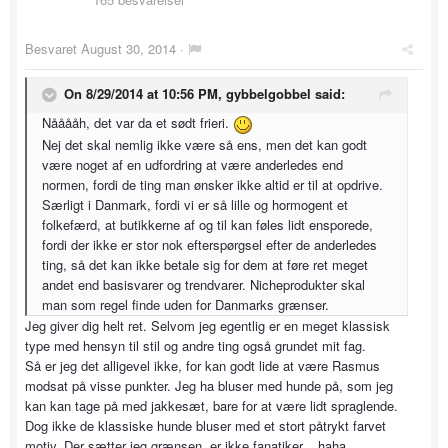
Besvaret
August 30, 2014
·
On 8/29/2014 at 10:56 PM, gybbelgobbel said:
Nååååh, det var da et sødt frieri.
Nej det skal nemlig ikke være så ens, men det kan godt
være noget af en udfordring at være anderledes end
normen, fordi de ting man ønsker ikke altid er til at opdrive.
Særligt i Danmark, fordi vi er så lille og hormogent et
folkefærd, at butikkerne af og til kan føles lidt ensporede,
fordi der ikke er stor nok efterspørgsel efter de anderledes
ting, så det kan ikke betale sig for dem at føre ret meget
andet end basisvarer og trendvarer. Nicheprodukter skal
man som regel finde uden for Danmarks grænser.
Jeg giver dig helt ret. Selvom jeg egentlig er en meget klassisk
type med hensyn til stil og andre ting også grundet mit fag.
Så er jeg det alligevel ikke, for kan godt lide at være Rasmus
modsat på visse punkter. Jeg ha bluser med hunde på, som jeg
kan kan tage på med jakkesæt, bare for at være lidt spraglende.
Dog ikke de klassiske hunde bluser med et stort påtrykt farvet
motiv. Der sætter jeg grænsen, er ikke fanatiker... haha