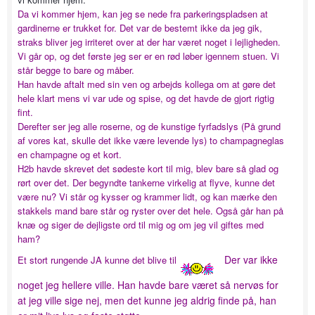
Da vi kommer hjem, kan jeg se nede fra parkeringspladsen at
gardinerne er trukket for. Det var de bestemt ikke da jeg gik,
straks bliver jeg irriteret over at der har været noget i lejligheden.
Vi går op, og det første jeg ser er en rød løber igennem stuen. Vi
står begge to bare og måber.
Han havde aftalt med sin ven og arbejds kollega om at gøre det
hele klart mens vi var ude og spise, og det havde de gjort rigtig
fint.
Derefter ser jeg alle roserne, og de kunstige fyrfadslys (På grund
af vores kat, skulle det ikke være levende lys) to champagneglas
en champagne og et kort.
H2b havde skrevet det sødeste kort til mig, blev bare så glad og
rørt over det. Der begyndte tankerne virkelig at flyve, kunne det
være nu? Vi står og kysser og krammer lidt, og kan mærke den
stakkels mand bare står og ryster over det hele. Også går han på
knæ og siger de dejligste ord til mig og om jeg vil giftes med
ham?
Der var ikke
Et stort rungende JA kunne det blive til
noget jeg hellere ville. Han havde bare været så nervøs for
at jeg ville sige nej, men det kunne jeg aldrig finde på, han