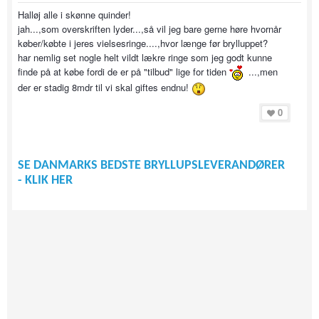
Halløj alle i skønne quinder!
jah...,som overskriften lyder...,så vil jeg bare gerne høre hvornår
køber/købte i jeres vielsesringe....,hvor længe før brylluppet?
har nemlig set nogle helt vildt lækre ringe som jeg godt kunne
finde på at købe fordi de er på "tilbud" lige for tiden
...,men
der er stadig 8mdr til vi skal giftes endnu!
0
SE DANMARKS BEDSTE BRYLLUPSLEVERANDØRER
- KLIK HER