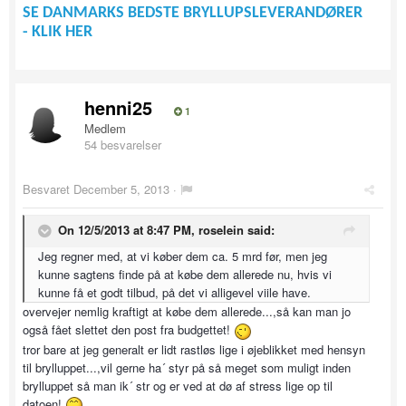
SE DANMARKS BEDSTE BRYLLUPSLEVERANDØRER
- KLIK HER
henni25
1
Medlem
54 besvarelser
Besvaret
December 5, 2013
·
On 12/5/2013 at 8:47 PM, roselein said:
Jeg regner med, at vi køber dem ca. 5 mrd før, men jeg
kunne sagtens finde på at købe dem allerede nu, hvis vi
kunne få et godt tilbud, på det vi alligevel viile have.
overvejer nemlig kraftigt at købe dem allerede...,så kan man jo
også fået slettet den post fra budgettet!
tror bare at jeg generalt er lidt rastløs lige i øjeblikket med hensyn
til brylluppet...,vil gerne ha´ styr på så meget som muligt inden
brylluppet så man ik´ str og er ved at dø af stress lige op til
datoen!