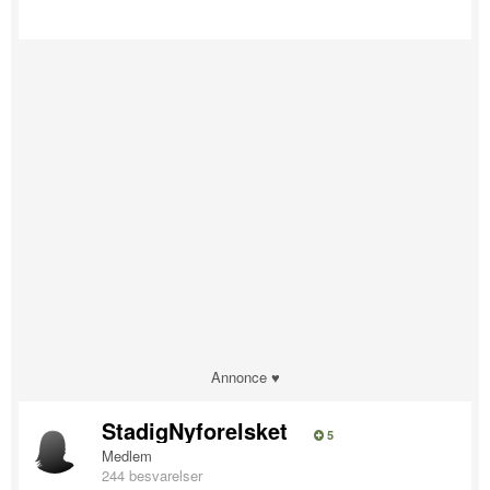
Annonce ♥
StadigNyforelsket
5
Medlem
244 besvarelser