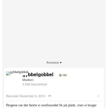
Annonce ♥
gybbelgobbel
180
Medlem
3,568 besvarelser
Besvaret
December 6, 2013
·
Ringene var det første vi overhovedet fik på plads, men vi bruger