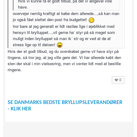
hvis vi kunne få et godt tilbud, på det vi alligevel viile
have.
overvejer nemlig kraftigt at købe dem allerede...,så kan man
jo også fået slettet den post fra budgettet!
tror bare at jeg generalt er lidt rastløs lige i øjeblikket med
hensyn til brylluppet...,vil gerne ha´ styr på så meget som
muligt inden brylluppet så man ik´ str og er ved at dø af
stress lige op til datoen!
Hvis der et godt tilbud, og du ovenikøbet gerne vil have styr på
tingene, så tror jeg, at jeg ville gøre det. Vi har allerede købt den
sten der skal i min vielsesring, men vi venter lidt med at bestille
ringene.
0
SE DANMARKS BEDSTE BRYLLUPSLEVERANDØRER
- KLIK HER