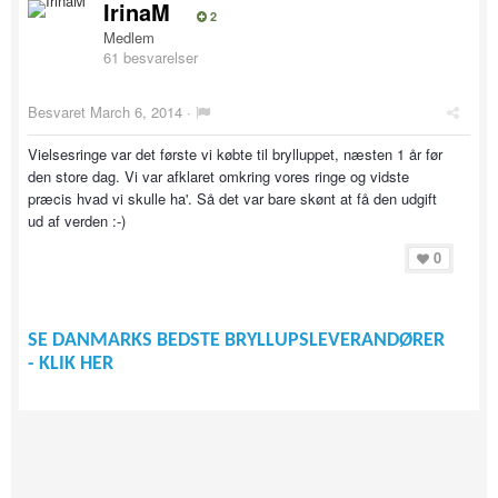
IrinaM
2
Medlem
61 besvarelser
Besvaret
March 6, 2014
·
Vielsesringe var det første vi købte til brylluppet, næsten 1 år før
den store dag. Vi var afklaret omkring vores ringe og vidste
præcis hvad vi skulle ha'. Så det var bare skønt at få den udgift
ud af verden :-)
0
SE DANMARKS BEDSTE BRYLLUPSLEVERANDØRER
- KLIK HER