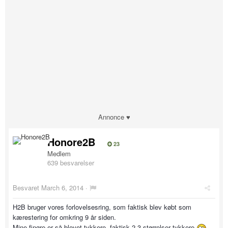
Annonce ♥
Honore2B
23
Medlem
639 besvarelser
Besvaret
March 6, 2014
·
H2B bruger vores forlovelsesring, som faktisk blev købt som
kærestering for omkring 9 år siden.
Mine fingre er så blevet tykkere, faktisk 2-3 størrelser tykkere