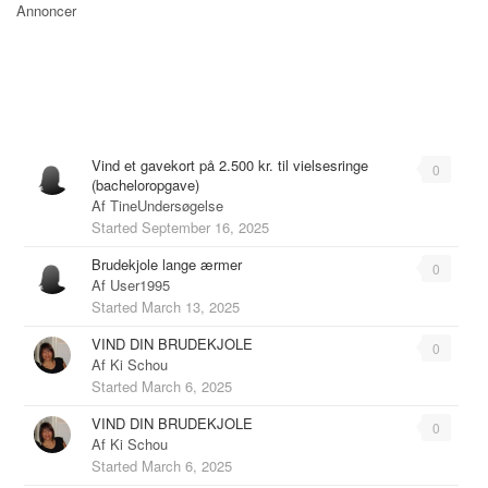
Annoncer
Emner
Vind et gavekort på 2.500 kr. til vielsesringe
0
(bacheloropgave)
Af
TineUndersøgelse
Started
September 16, 2025
Brudekjole lange ærmer
0
Af
User1995
Started
March 13, 2025
VIND DIN BRUDEKJOLE
0
Af
Ki Schou
Started
March 6, 2025
VIND DIN BRUDEKJOLE
0
Af
Ki Schou
Started
March 6, 2025