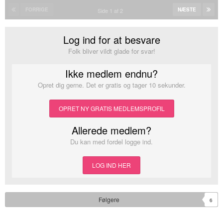
FORRIGE
NÆSTE
Side 1 af 2
Log ind for at besvare
Folk bliver vildt glade for svar!
Ikke medlem endnu?
Opret dig gerne. Det er gratis og tager 10 sekunder.
OPRET NY GRATIS MEDLEMSPROFIL
Allerede medlem?
Du kan med fordel logge ind.
LOG IND HER
Følgere
6