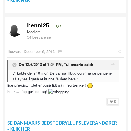
- KLIK HER
henni25
1
Medlem
54 besvarelser
Besvaret
December 6, 2013
·
On 12/6/2013 at 7:24 PM, Tullemarie said:
Vi købte dem 10 mdr. De var på tilbud og vi ha de pengene
så synes ligeså vi kunne få dem betalt
lige præcis....,det er også lidt så´n jeg tænker!
hmm....,jeg gør´ det sq!
0
SE DANMARKS BEDSTE BRYLLUPSLEVERANDØRER
- KLIK HER