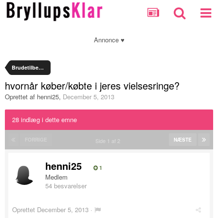
Annonce ♥
Brudetilbehør
hvornår køber/købte i jeres vielsesringe?
Oprettet af
henni25
,
December 5, 2013
28 indlæg i dette emne
FORRIGE
NÆSTE
Side 1 af 2
henni25
1
Medlem
54 besvarelser
Oprettet
December 5, 2013
·