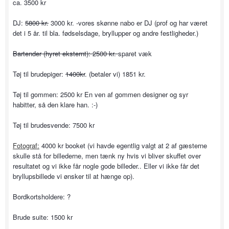
ca. 3500 kr
DJ:
5800 kr.
3000 kr. -vores skønne nabo er DJ (prof og har været
det i 5 år. til bla. fødselsdage, bryllupper og andre festligheder.)
Bartender (hyret eksternt): 2500 kr.
sparet væk
Tøj til brudepiger:
1400kr
. (betaler vi) 1851 kr.
Tøj til gommen: 2500 kr En ven af gommen designer og syr
habitter, så den klare han. :-)
Tøj til brudesvende: 7500 kr
Fotograf:
4000 kr booket (vi havde egentlig valgt at 2 af gæsterne
skulle stå for billederne, men tænk ny hvis vi bliver skuffet over
resultatet og vi ikke får nogle gode billeder.. Eller vi ikke får det
bryllupsbillede vi ønsker til at hænge op).
Bordkortsholdere: ?
Brude suite: 1500 kr