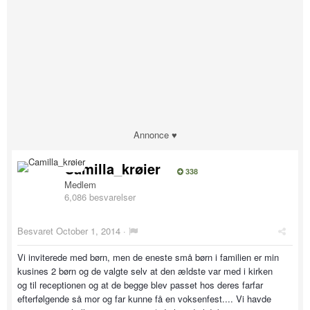
Annonce ♥
Camilla_krøier
338
Medlem
6,086 besvarelser
Besvaret
October 1, 2014
·
Vi inviterede med børn, men de eneste små børn i familien er min
kusines 2 børn og de valgte selv at den ældste var med i kirken
og til receptionen og at de begge blev passet hos deres farfar
efterfølgende så mor og far kunne få en voksenfest.... Vi havde