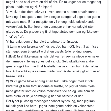
mig til at de skal være en del af det. De to unger har en meget høj
plads i både mit og H2Bs hjerte!
Vi vil ikke decideret skrive i invitationerne at børn er velkomne i
kirke og til reception, men hvis nogen spørger vil sige at de gerne
må være med. Efter receptionen vil vi dog holde udelukkende
voksenfest, hvilke flere af de vennepar vi har har udtrykt stor
glæde over. De glæder sig til at tage afsted som par og ikke som
'mor' og 'far'.
Vi har valgt som vi har gjort af primært to årsager:
1) Larm under taler/sange/indslag. Jeg har IKKE lyst til at misse
så meget som ét enkelt ord af en gæsts (eller endnu værre,
H2Bs!) tale! Ikke engang hvis det var førnævnte niece eller nevø
der larmede ville jeg synes det var ok. Selvfølgelig kan andre
gæster også komme til at hoste/larme osv. men børn i den alder
forstår bare ikke på samme måde hvornår det er vigtigt at man er
heeeelt stille.
2) Vi vil gerne have et brag af en fest! Ikke noget med at folk
kører tidligt hjem fordi ungerne er trætte, og jeg vil gerne nyde
mine gæster som de vokse mennesker de er, og ikke som de
forældreroller de jo selvfølgelig har når børnene er der.
Det lyder pludselig meeeeget snobbet synes jeg, men jeg kan
faktisk godt lide børn - jeg vil bare gerne holde en voksenfest,
inden vi selv (forhåbentlig kort efter brylluppet) får børn og ens