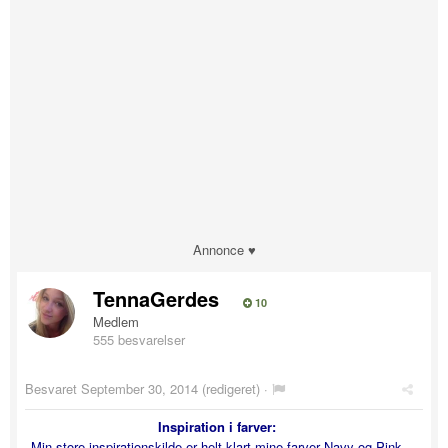
Annonce ♥
TennaGerdes
10
Medlem
555 besvarelser
Besvaret
September 30, 2014
(redigeret) ·
Inspiration i farver:
Min store inspirationskilde er helt klart mine farver Navy og Pink