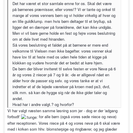
Det har været et stor samtale emne for os. Skal det være
på børnenes præmisser, eller vores!? Vi er tante og onkel til
mange af vores venners børn og vi holder virkelig af hver og
en lille guldklump. men hvis børn deltager til et bryllup, så
ligger det en dæmper på forældrene, det kan ikke undgås.
Men vi vil bare gerne holde en fest og fejre vores beslutning
om at dele livet med hinanden.
Så vores beslutning et faldet på at børnene er mere end
velkomne til Vielsen men ikke bagefter. vores venner skal
have lov til at feste med os uden hele tiden at kigge på
klokken og vudere hvornår det er bedst at køre hjem.
De børn der bliver inviteret til selve festen er vore Nevø på 6
år og vores 2 niecer på 7 og 9 år. -de er alligevel nået en
alder hvor de passer sig selv. og vores tanke er at vi
indretter et af de lejede værelser på kroen med ps3, dvd,
slik mm. så kan de hygge sig når de ikke gider taler og
andet.
Hvad har i andre valgt.? og hvorfor?
Vi har valgt næsten samme løsning som jer - dog er der 'adgang
forbudt'
for alle børn (også vores søde niece og nevø)
efter receptionen. Vores niece på 4 og vores nevø på 6 skal være
med i kirken som hhv. blomsterpige og ringbærer, og jeg glæder