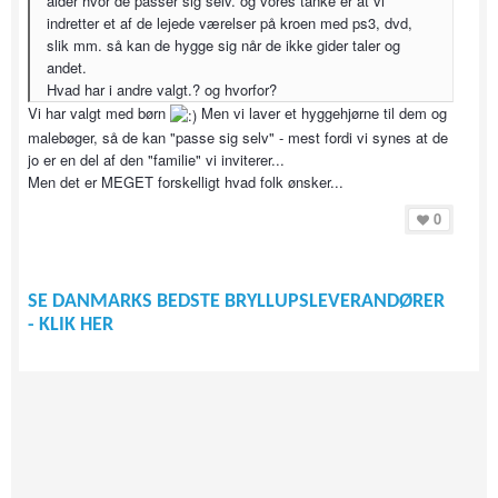
alder hvor de passer sig selv. og vores tanke er at vi
indretter et af de lejede værelser på kroen med ps3, dvd,
slik mm. så kan de hygge sig når de ikke gider taler og
andet.
Hvad har i andre valgt.? og hvorfor?
Vi har valgt med børn
Men vi laver et hyggehjørne til dem og
malebøger, så de kan "passe sig selv" - mest fordi vi synes at de
jo er en del af den "familie" vi inviterer...
Men det er MEGET forskelligt hvad folk ønsker...
0
SE DANMARKS BEDSTE BRYLLUPSLEVERANDØRER
- KLIK HER