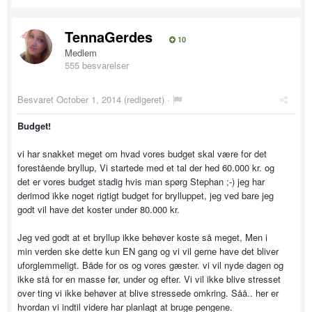
TennaGerdes
10
Medlem
555 besvarelser
Besvaret
October 1, 2014
(redigeret) ·
Budget!
vi har snakket meget om hvad vores budget skal være for det
forestående bryllup, Vi startede med et tal der hed 60.000 kr. og
det er vores budget stadig hvis man spørg Stephan ;-) jeg har
derimod ikke noget rigtigt budget for brylluppet, jeg ved bare jeg
godt vil have det koster under 80.000 kr.
Jeg ved godt at et bryllup ikke behøver koste så meget, Men i
min verden ske dette kun EN gang og vi vil gerne have det bliver
uforglemmeligt. Både for os og vores gæster. vi vil nyde dagen og
ikke stå for en masse før, under og efter. Vi vil ikke blive stresset
over ting vi ikke behøver at blive stressede omkring. Såå.. her er
hvordan vi indtil videre har planlagt at bruge pengene.