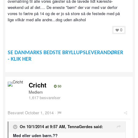
overnatning til alle vores gæster så de lavede lidt kæreste-
weekend ud af det.... De eneste "børn" der var med var derfor
vores to fætre på 14 og de er jo så store så de festede med på
lige vilkår med alle andre...dog uden alkohol
0
SE DANMARKS BEDSTE BRYLLUPSLEVERANDØRER
- KLIK HER
Cricht
50
Medlem
1,617 besvarelser
Besvaret
October 1, 2014
·
On 10/1/2014 at 9:57 AM, TennaGerdes said:
Med eller uden børn.??