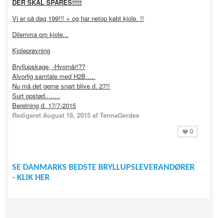
DER SKAL SPARES!!!!!
Vi er på dag 199!!! + og har netop købt kjole. !!
Dilemma om kjole...
Kjoleprøvning
Bryllupskage, -Hvornår!??
Alvorlig samtale med H2B.....
Nu må det gerne snart blive d. 27!!
Surt opstød........
Beretning d. 17/7-2015
Redigeret
August 18, 2015
af TennaGerdes
0
SE DANMARKS BEDSTE BRYLLUPSLEVERANDØRER
- KLIK HER