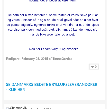
hvornår det er bedst at køre hjem.
De børn der bliver inviteret til selve festen er vores Nevø på 6 år
og vores 2 niecer på 7 og 9 år. -de er alligevel nået en alder hvor
de passer sig selv. og vores tanke er at vi indretter et af de lejede
værelser på kroen med ps3, dvd, slik mm. så kan de hygge sig
når de ikke gider taler og andet.
Hvad har i andre valgt.? og hvorfor?
Redigeret
February 23, 2015
af TennaGerdes
0
SE DANMARKS BEDSTE BRYLLUPSLEVERANDØRER
- KLIK HER