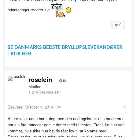
prioriteringer ændrer sig
0
SE DANMARKS BEDSTE BRYLLUPSLEVERANDØRER
- KLIK HER
roselein
54
Medlem
1,214 besvarelser
Besvaret
October 1, 2014
·
Vi har valgt uden børn, dog med den undtagelse at min brudeterne
har sin fire måneder gamle datter med til festen. Tror ikke hun var
kommet, hvis ikke hun havde fået lov til at komme med.
For os er det lidt et bevidst valg, at der ikke skal børn med. Eller