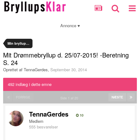
Annonce ♥
Min bryllupsplanlægning
Mit Drømmebryllup d. 25/07-2015! -Beretning
S. 24
Oprettet af
TennaGerdes
,
September 30, 2014
492 indlæg i dette emne
FORRIGE
NÆSTE
Side 1 af 20
TennaGerdes
10
Medlem
555 besvarelser