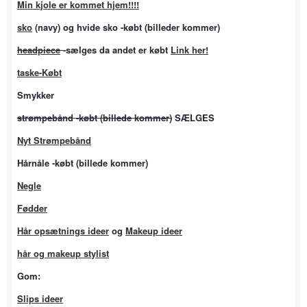
M
in kjole er kommet hjem!!!!
sko
(navy) og hvide sko -købt (billeder kommer)
headpiece
-sælges da andet er købt
Link her!
taske-Købt
Smykker
strømpebånd -
købt (billede kommer)
SÆLGES
Nyt Strømpebånd
Hårnåle -købt (billede kommer)
Negle
Fødder
Hår opsætnings ideer
og
Makeup ideer
hår og makeup stylist
Gom:
Slips ideer