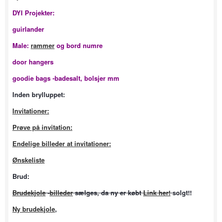
DYI Projekter:
guirlander
Male:
rammer
og bord numre
door hangers
goodie bags -badesalt, bolsjer mm
Inden brylluppet:
Invitationer:
Prøve på invitation:
Endelige billeder at invitationer:
Ønskeliste
Brud:
Brudekjole
-
billeder
sælges, da ny er købt
Link her!
solgt!!
Ny brudekjole
,