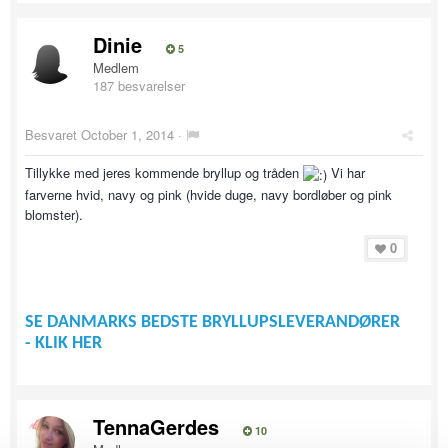
Dinie
5
Medlem
187 besvarelser
Besvaret
October 1, 2014
·
Tillykke med jeres kommende bryllup og tråden
Vi har
farverne hvid, navy og pink (hvide duge, navy bordløber og pink
blomster).
0
SE DANMARKS BEDSTE BRYLLUPSLEVERANDØRER
- KLIK HER
TennaGerdes
10