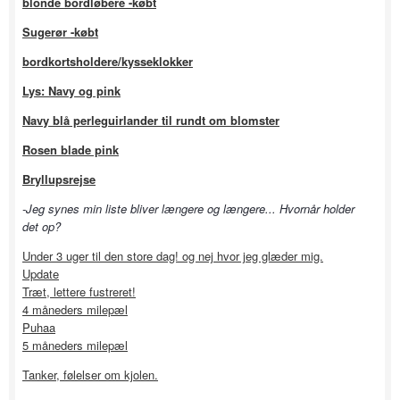
blonde bordløbere -købt
Sugerør -købt
bordkortsholdere/kysseklokker
Lys: Navy og pink
Navy blå perleguirlander til rundt om blomster
Rosen blade pink
Bryllupsrejse
-Jeg synes min liste bliver længere og længere... Hvornår holder
det op?
Under 3 uger til den store dag! og nej hvor jeg glæder mig.
Update
Træt, lettere fustreret!
4 måneders milepæl
Puhaa
5 måneders milepæl
Tanker, følelser om kjolen.