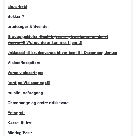
slips -købt
Sokker ?
brudepiger & Svende:
Brudepigekjoler -
Bestilt. (venter på de kommer hjem i
Januar!!!!
Wuhuu de er kommet hjem..!!
Jakkesæt til brudesvende bliver bestilt i
December,
Januar
Vielse/Reception:
Vores vielsesringe:
færdige Vielsesringe!!!
musik: ind/udgang
Champange og andre drikkevare
Fotograf:
Kørsel til fest
Middag/Fest: