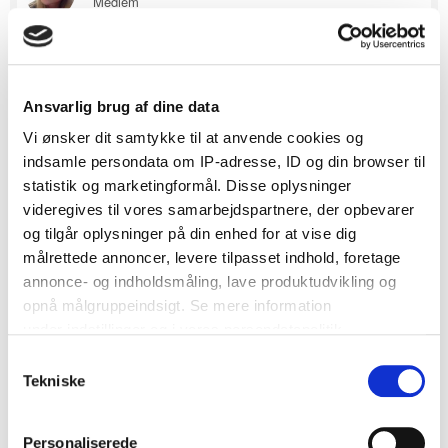
Medlem
555 besvarelser
Besvaret
October 1, 2014
·
Tak alle sammen, Det har også taget mig lidt tid inden jeg er
Ansvarlig brug af dine data
begyndt at være rigtig aktiv herinde.. Selvom det er et vildt godt
Vi ønsker dit samtykke til at anvende cookies og
forum.
indsamle persondata om IP-adresse, ID og din browser til
0
statistik og marketingformål. Disse oplysninger
videregives til vores samarbejdspartnere, der opbevarer
og tilgår oplysninger på din enhed for at vise dig
SE DANMARKS BEDSTE BRYLLUPSLEVERANDØRER
målrettede annoncer, levere tilpasset indhold, foretage
- KLIK HER
annonce- og indholdsmåling, lave produktudvikling og
opnå målgruppeindsigt. Se mere information
under indstillinger og i vores persondatapolitik.
Camilla_krøier
Samtykkevalg
338
Hvis du tillader det, vil vi også gerne:
Tekniske
Medlem
6,086 besvarelser
Indsamle præcise oplysninger om din placering, der
kan være nøjagtig inden for få meter
Personaliserede