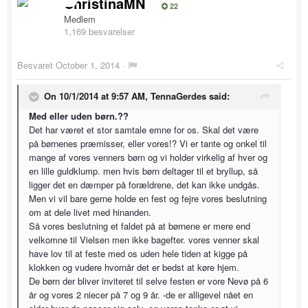
ChristinaMN
22
Medlem
1,169 besvarelser
Besvaret
October 1, 2014
·
On 10/1/2014 at 9:57 AM, TennaGerdes said:
Med eller uden børn.??
Det har været et stor samtale emne for os. Skal det være
på børnenes præmisser, eller vores!? Vi er tante og onkel til
mange af vores venners børn og vi holder virkelig af hver og
en lille guldklump. men hvis børn deltager til et bryllup, så
ligger det en dæmper på forældrene, det kan ikke undgås.
Men vi vil bare gerne holde en fest og fejre vores beslutning
om at dele livet med hinanden.
Så vores beslutning et faldet på at børnene er mere end
velkomne til Vielsen men ikke bagefter. vores venner skal
have lov til at feste med os uden hele tiden at kigge på
klokken og vudere hvornår det er bedst at køre hjem.
De børn der bliver inviteret til selve festen er vore Nevø på 6
år og vores 2 niecer på 7 og 9 år. -de er alligevel nået en