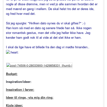
nogle af disse drømme, men vi ved jo alle sammen hvordan det er
med mænd en gang i mellem. De skal helst tro det er deres ide,
og fred hver med det.
Så jeg spurgte: "Hvilken dato synes du vi skal giftes?" ;-)
Han kom så med en dato og senere friede han så. Ikke nogen
stor romantisk gestus, men det ville jeg heller ikke have. Jeg
kender ham godt nok til at vide at det slet ikke er ham.
I skal da lige have et billede fra den dag vi mødte hinanden..
Budget:
Inspiration/ideer:
Inspiration i farver:
I
deer til ringe, -vis mig din ring:
Kjole ideer: