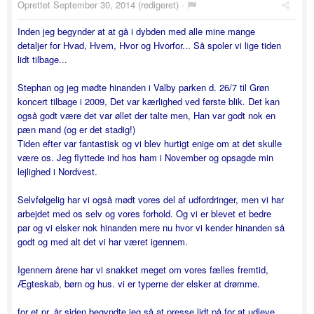
Oprettet
September 30, 2014
(redigeret) ·
Inden jeg begynder at at gå i dybden med alle mine mange
detaljer for Hvad, Hvem, Hvor og Hvorfor... Så spoler vi lige tiden
lidt tilbage...
Stephan og jeg mødte hinanden i Valby parken d. 26/7 til Grøn
koncert tilbage i 2009, Det var kærlighed ved første blik. Det kan
også godt være det var øllet der talte men, Han var godt nok en
pæn mand (og er det stadig!)
Tiden efter var fantastisk og vi blev hurtigt enige om at det skulle
være os. Jeg flyttede ind hos ham i November og opsagde min
lejlighed i Nordvest.
Selvfølgelig har vi også mødt vores del af udfordringer, men vi har
arbejdet med os selv og vores forhold. Og vi er blevet et bedre
par og vi elsker nok hinanden mere nu hvor vi kender hinanden så
godt og med alt det vi har været igennem.
Igennem årene har vi snakket meget om vores fælles fremtid,
Ægteskab, børn og hus. vi er typerne der elsker at drømme.
for et pr. år siden begyndte jeg så at presse lidt på for at udleve