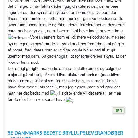
det vil sige, vi har faktisk ikke rigtig diskuteret det, der er bare
ingen af os, der synes et bryllup er en børnefest. De børn der
findes i min familie er - efter min mening - ganske uopdragne. De
løber rundt under talerne og råber, deres forældre synes desværre
bare, at det er yndigt, og at børn jo skal have lov til at være børn
Vores venners børn er lidt mere velopdragne, men jeg
synes egentlig også, at det er synd at deres forældre skal gå glip
af noget, fordi deres børn er utidige, og de bliver nød til at gå
udenfor med dem. Så det er også lidt for forældrenes skyld, at der
ikke er børn med.
Der er rigtig, rigtig mange holdninger til dette emne, og bølgerne
plejer at gå ret højt, når det bliver diskuteret herinde (man bliver
på det nærmeste beskyldt for at hade børn, hvis man ikke vil
have dem med til sin fest..), men jeg synes, man skal gøre det
man har det bedst med
I sidste ende vil det føre til, at man
får den fest man ønsker at have
1
SE DANMARKS BEDSTE BRYLLUPSLEVERANDØRER