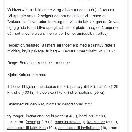
Vi bliver 42 i alt Inkl os selv.
og 3 børn (under 10 år.) så 45 i alt.
(Vi spurgte vores 2 svigerinder om de hellere ville have en
"voksenfest" dvs. uden børn, og det ville de faktisk gerne. De var
rigtig glade for at blive spurgt, så alle er glade :-) og de 3 unger er
så med under vielsen, men bliver hentet umiddelbart efter.)
Reception/feststed
: 8 timers arrangement med alt (inkl.3 retters
middag, bryllupskage, fri bar) + 3 ekstra timer tilkøbt. 43.651 kr
Ringe:
Beregnet 15.000 kr
. 18.000 kr
Kjole: Betaler min mor.
Tilbehør til kjolen:
headpeice
(99 kr), paraply (59 kr), hårnåle (120
kr),
sko (400 kr)
, Hvide sko (170 kr.) strømpebånd (59 kr),
Blomster: brudebuket, blomster dekorationer mm:
tryksager:
Invitationer
og
kuverter
(648,-),
bordkort
,
menu
,
takkekort,
forsegler
(180,-),
bordplansoversigt
,
korthilsner
(300,-),
adr. labels til takkekort
(40,-),
adr. labels til invitationer
(40,-) mm: