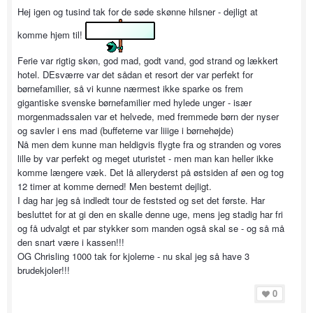
Hej igen og tusind tak for de søde skønne hilsner - dejligt at
komme hjem til!
Ferie var rigtig skøn, god mad, godt vand, god strand og lækkert
hotel. DEsværre var det sådan et resort der var perfekt for
børnefamilier, så vi kunne nærmest ikke sparke os frem
gigantiske svenske børnefamilier med hylede unger - især
morgenmadssalen var et helvede, med fremmede børn der nyser
og savler i ens mad (buffeterne var liiige i børnehøjde)
Nå men dem kunne man heldigvis flygte fra og stranden og vores
lille by var perfekt og meget uturistet - men man kan heller ikke
komme længere væk. Det lå alleryderst på østsiden af øen og tog
12 timer at komme derned! Men bestemt dejligt.
I dag har jeg så indledt tour de feststed og set det første. Har
besluttet for at gi den en skalle denne uge, mens jeg stadig har fri
og få udvalgt et par stykker som manden også skal se - og så må
den snart være i kassen!!!
OG Chrisling 1000 tak for kjolerne - nu skal jeg så have 3
brudekjoler!!!
0