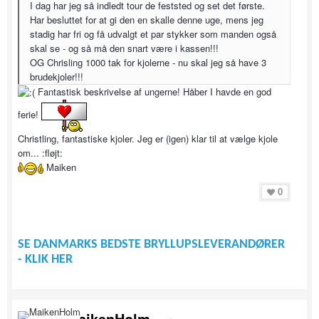
I dag har jeg så indledt tour de feststed og set det første.
Har besluttet for at gi den en skalle denne uge, mens jeg
stadig har fri og få udvalgt et par stykker som manden også
skal se - og så må den snart være i kassen!!!
OG Chrisling 1000 tak for kjolerne - nu skal jeg så have 3
brudekjoler!!!
Fantastisk beskrivelse af ungerne! Håber I havde en god
ferie!
Christling, fantastiske kjoler. Jeg er (igen) klar til at vælge kjole
om... :fløjt:
Maiken
0
SE DANMARKS BEDSTE BRYLLUPSLEVERANDØRER
- KLIK HER
MaikenHolm