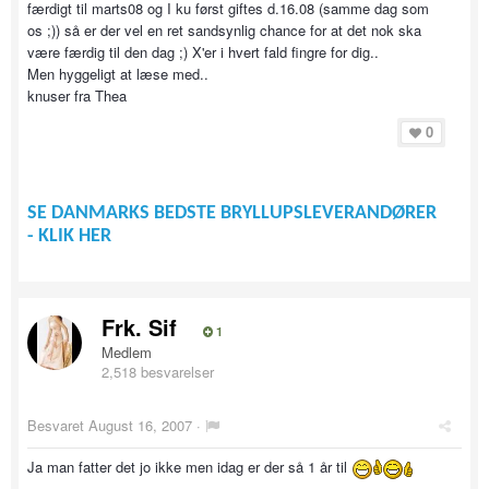
færdigt til marts08 og I ku først giftes d.16.08 (samme dag som
os ;)) så er der vel en ret sandsynlig chance for at det nok ska
være færdig til den dag ;) X'er i hvert fald fingre for dig..
Men hyggeligt at læse med..
knuser fra Thea
0
SE DANMARKS BEDSTE BRYLLUPSLEVERANDØRER
- KLIK HER
Frk. Sif
1
Medlem
2,518 besvarelser
Besvaret
August 16, 2007
·
Ja man fatter det jo ikke men idag er der så 1 år til