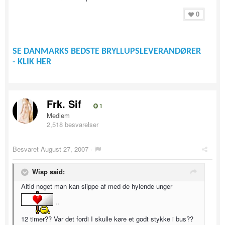
0
SE DANMARKS BEDSTE BRYLLUPSLEVERANDØRER
- KLIK HER
Frk. Sif
1
Medlem
2,518 besvarelser
Besvaret
August 27, 2007
·
Wisp said:
Altid noget man kan slippe af med de hylende unger
..
12 timer?? Var det fordi I skulle køre et godt stykke i bus??