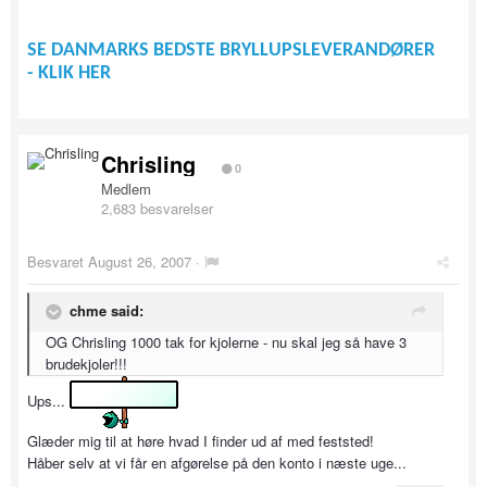
SE DANMARKS BEDSTE BRYLLUPSLEVERANDØRER
- KLIK HER
Chrisling
0
Medlem
2,683 besvarelser
Besvaret
August 26, 2007
·
chme said:
OG Chrisling 1000 tak for kjolerne - nu skal jeg så have 3
brudekjoler!!!
Ups...
Glæder mig til at høre hvad I finder ud af med feststed!
Håber selv at vi får en afgørelse på den konto i næste uge...