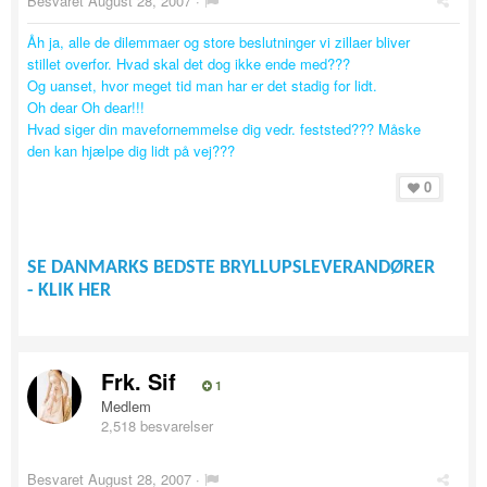
Besvaret
August 28, 2007
·
Åh ja, alle de dilemmaer og store beslutninger vi zillaer bliver
stillet overfor. Hvad skal det dog ikke ende med???
Og uanset, hvor meget tid man har er det stadig for lidt.
Oh dear Oh dear!!!
Hvad siger din mavefornemmelse dig vedr. feststed??? Måske
den kan hjælpe dig lidt på vej???
0
SE DANMARKS BEDSTE BRYLLUPSLEVERANDØRER
- KLIK HER
Frk. Sif
1
Medlem
2,518 besvarelser
Besvaret
August 28, 2007
·