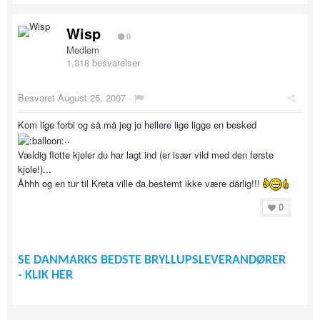
Wisp
0
Medlem
1,318 besvarelser
Besvaret
August 25, 2007
·
Kom lige forbi og så må jeg jo hellere lige ligge en besked
..
Vældig flotte kjoler du har lagt ind (er især vild med den første
kjole!)...
Åhhh og en tur til Kreta ville da bestemt ikke være dårlig!!!
0
SE DANMARKS BEDSTE BRYLLUPSLEVERANDØRER
- KLIK HER