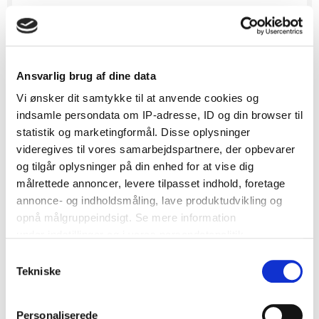
SE DANMARKS BEDSTE BRYLLUPSLEVERANDØRER
- KLIK HER
Ansvarlig brug af dine data
Vi ønsker dit samtykke til at anvende cookies og
indsamle persondata om IP-adresse, ID og din browser til
statistik og marketingformål. Disse oplysninger
videregives til vores samarbejdspartnere, der opbevarer
og tilgår oplysninger på din enhed for at vise dig
målrettede annoncer, levere tilpasset indhold, foretage
annonce- og indholdsmåling, lave produktudvikling og
opnå målgruppeindsigt. Se mere information
under indstillinger og i vores persondatapolitik.
Samtykkevalg
Hvis du tillader det, vil vi også gerne:
Tekniske
Indsamle præcise oplysninger om din placering, der
kan være nøjagtig inden for få meter
Annonce ♥
Personaliserede