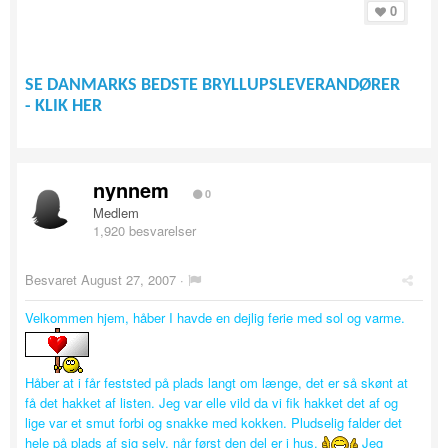
0
SE DANMARKS BEDSTE BRYLLUPSLEVERANDØRER
- KLIK HER
nynnem
0
Medlem
1,920 besvarelser
Besvaret
August 27, 2007
·
Velkommen hjem, håber I havde en dejlig ferie med sol og varme.
Håber at i får feststed på plads langt om længe, det er så skønt at
få det hakket af listen. Jeg var elle vild da vi fik hakket det af og
lige var et smut forbi og snakke med kokken. Pludselig falder det
hele på plads af sig selv, når først den del er i hus.
Jeg