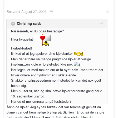
Besvaret
August 27, 2007
·
Chrisling said:
Nææææh, er du også hestepige?
Hvor hyggeligt
Fortæl-fortæl!
Er ked af at jeg spolerer dine kjoletanker
Men der er bare så mange pragtfulde kjoler at vælge
imellem...én kjole er jo slet-slet ikke nok
Har leget lidt med tanken om at få syet selv...men tror at det
bliver dyrere end tyldrømmen i sidste ende.
Snakker vi prinsessedrømmen i stedet for,kan det nok godt
betale sig.
Men nu ser vi, når jeg skal prøve kjoler for første gang her d.
10. september :carrot:
Har du et mellemresultat på feststeder?
Åhhh de kjoler. Jeg synes faktisk det var temmeligt genialt da
planen var det hemmelige bryllup på Sicilien i år og så den store
fest næste år=2 kjoler til moi!!! :fløjt: Men sådan blev det