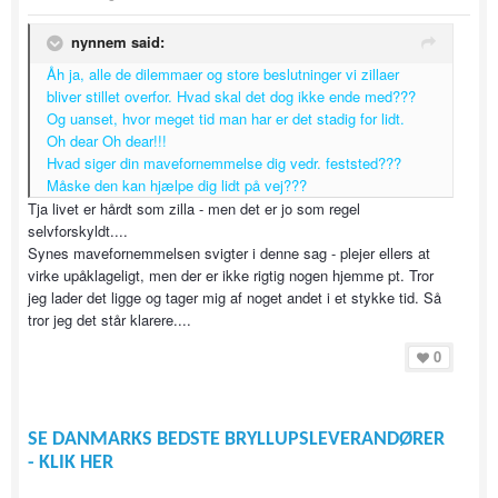
nynnem said:
Åh ja, alle de dilemmaer og store beslutninger vi zillaer
bliver stillet overfor. Hvad skal det dog ikke ende med???
Og uanset, hvor meget tid man har er det stadig for lidt.
Oh dear Oh dear!!!
Hvad siger din mavefornemmelse dig vedr. feststed???
Måske den kan hjælpe dig lidt på vej???
Tja livet er hårdt som zilla - men det er jo som regel
selvforskyldt....
Synes mavefornemmelsen svigter i denne sag - plejer ellers at
virke upåklageligt, men der er ikke rigtig nogen hjemme pt. Tror
jeg lader det ligge og tager mig af noget andet i et stykke tid. Så
tror jeg det står klarere....
0
SE DANMARKS BEDSTE BRYLLUPSLEVERANDØRER
- KLIK HER