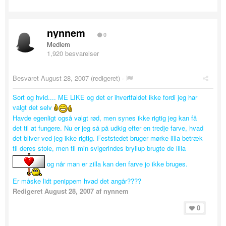
nynnem
0
Medlem
1,920 besvarelser
Besvaret
August 28, 2007
(redigeret) ·
Sort og hvid.... ME LIKE og det er ihvertfaldet ikke fordi jeg har
valgt det selv
Havde egenligt også valgt rød, men synes ikke rigtig jeg kan få
det til at fungere. Nu er jeg så på udkig efter en tredje farve, hvad
det bliver ved jeg ikke rigtig. Feststedet bruger mørke lilla betræk
til deres stole, men til min svigerindes bryllup brugte de lilla
og når man er zilla kan den farve jo ikke bruges.
Er måske lidt penippem hvad det angår????
Redigeret
August 28, 2007
af nynnem
0