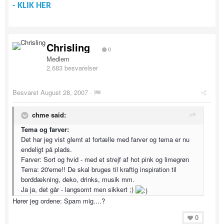
- KLIK HER
Chrisling
0
Medlem
2,683 besvarelser
Besvaret
August 28, 2007
·
chme said:
Tema og farver:
Det har jeg vist glemt at fortælle med farver og tema er nu
endeligt på plads.
Farver: Sort og hvid - med et strejf af hot pink og limegrøn
Tema: 20'erne!! De skal bruges til kraftig inspiration til
borddækning, deko, drinks, musik mm.
Ja ja, det går - langsomt men sikkert ;)
Hører jeg ordene: Spam mig....?
0