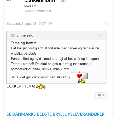
0
Medlem
1,248 besvarelser
Besvaret
August 28, 2007
·
chme said:
Tema og farver:
Det har jeg vist glemt at fortælle med farver og tema er nu
endeligt på plads.
Farver: Sort og hvid - med et strejf af hot pink og limegrøn
Tema: 20'erne!! De skal bruges til kraftig inspiration til
borddækning, deko, drinks, musik mm.
Ja ja, det går - langsomt men sikkert ;)
LÆKKERT TEMA!
0
SE DANMARKS BEDSTE BRYLLUPSLEVERANDØRER