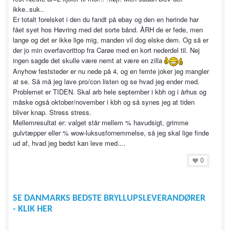
ikke..suk..
Er totalt forelsket i den du fandt på ebay og den en herinde har
fået syet hos Høvring med det sorte bånd. ÅRH de er fede, men
lange og det er ikke lige mig, manden vil dog elske dem. Og så er
der jo min overfavorittop fra Carøe med en kort nederdel til. Nej
ingen sagde det skulle være nemt at være en zilla
Anyhow feststeder er nu nede på 4, og en femte joker jeg mangler
at se. Så må jeg lave pro/con listen og se hvad jeg ender med.
Problemet er TIDEN. Skal arb hele september i kbh og i århus og
måske også oktober/november i kbh og så synes jeg at tiden
bliver knap. Stress stress.
Mellemresultat er: valget står mellem % havudsigt, grimme
gulvtæpper eller % wow-luksusfornemmelse, så jeg skal lige finde
ud af, hvad jeg bedst kan leve med....
0
SE DANMARKS BEDSTE BRYLLUPSLEVERANDØRER
- KLIK HER