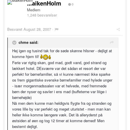
MaikenHolm
0
Medlem
1,248 besvarelser
Besvaret
August 28, 2007
·
chme said:
Hej igen og tusind tak for de søde skønne hilsner - dejligt at
komme hjem til!
Ferie var rigtig skøn, god mad, godt vand, god strand og
lækkert hotel. DEsværre var det sådan et resort der var
perfekt for børnefamilier, så vi kunne nærmest ikke sparke
os frem gigantiske svenske børnefamilier med hylede unger
- især morgenmadssalen var et helvede, med fremmede
børn der nyser og savler i ens mad (buffeterne var liiige i
børnehøjde)
Nå men dem kunne man heldigvis flygte fra og stranden og
vores lille by var perfekt og meget uturistet - men man kan
heller ikke komme længere væk. Det lå alleryderst på
østsiden af øen og tog 12 timer at komme derned! Men
bestemt dejligt.