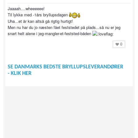
Jaaaah....wheeeeee!
Til lykke med -1års bryllupsdagen
Uha...et år kan altså gå rigtig hurtigt!
Men nu har du jo næsten fået feststedet på plads...så nu er jeg
snart helt alene i jeg-mangler-et-feststed-båden
0
SE DANMARKS BEDSTE BRYLLUPSLEVERANDØRER
- KLIK HER