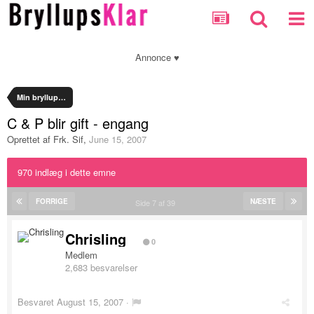
Annonce ♥
Min bryllupsplanlægning
C & P blir gift - engang
Oprettet af
Frk. Sif
,
June 15, 2007
970 indlæg i dette emne
FORRIGE
NÆSTE
Side 7 af 39
Chrisling
0
Medlem
2,683 besvarelser
Besvaret
August 15, 2007
·