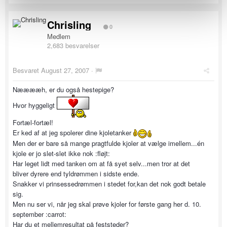
Chrisling
0
Medlem
2,683 besvarelser
Besvaret
August 27, 2007
·
Nææææh, er du også hestepige?
Hvor hyggeligt
Fortæl-fortæl!
Er ked af at jeg spolerer dine kjoletanker
Men der er bare så mange pragtfulde kjoler at vælge imellem...én
kjole er jo slet-slet ikke nok :fløjt:
Har leget lidt med tanken om at få syet selv...men tror at det
bliver dyrere end tyldrømmen i sidste ende.
Snakker vi prinsessedrømmen i stedet for,kan det nok godt betale
sig.
Men nu ser vi, når jeg skal prøve kjoler for første gang her d. 10.
september :carrot:
Har du et mellemresultat på feststeder?