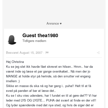
Annonce ♥
Guest thea1980
Tidligere medlem
Besvaret
August 15, 2007
·
Hej Christina
Ku se jeg slet ikk havde fået skrevet en hilsen.. Hmm.. har da
været inde og læse et par gange ovenikøbet.. Nå men der jo
MANGE at holde styr på herinde, så den smutter vel engang
imellem ;)
Sikke en masse du ska nå og har gang i.. puha!! Helt til at få
sved på panden af bar at læse det..
Ku se I sku vies udendørs, har I fundet en til at gøre det?? Vi har
leder med LYS OG LYGTE... PUHA det svært at finde en der vil!!
Og lyder spændende med det nye sted, og hvis de siger det er