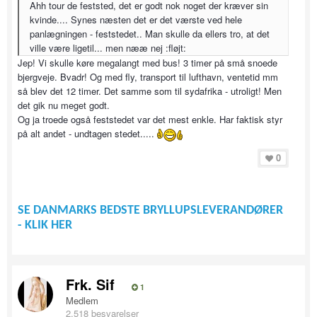
Ahh tour de feststed, det er godt nok noget der kræver sin
kvinde.... Synes næsten det er det værste ved hele
panlægningen - feststedet.. Man skulle da ellers tro, at det
ville være ligetil... men nææ nej :fløjt:
Jep! Vi skulle køre megalangt med bus! 3 timer på små snoede
bjergveje. Bvadr! Og med fly, transport til lufthavn, ventetid mm
så blev det 12 timer. Det samme som til sydafrika - utroligt! Men
det gik nu meget godt.
Og ja troede også feststedet var det mest enkle. Har faktisk styr
på alt andet - undtagen stedet.....
0
SE DANMARKS BEDSTE BRYLLUPSLEVERANDØRER
- KLIK HER
Frk. Sif
1
Medlem
2,518 besvarelser