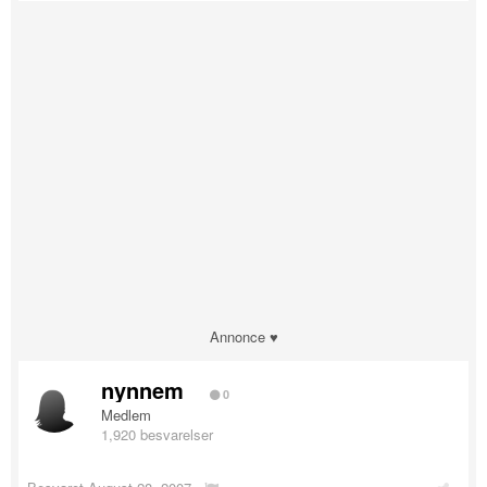
Annonce ♥
nynnem
0
Medlem
1,920 besvarelser