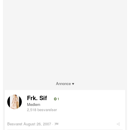
Annonce ♥
Frk. Sif
1
Medlem
2,518 besvarelser
Besvaret
August 26, 2007
·