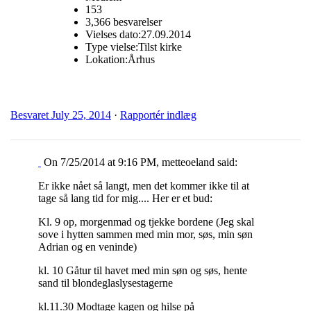
153
3,366 besvarelser
Vielses dato:
27.09.2014
Type vielse:
Tilst kirke
Lokation:
Århus
Besvaret
July 25, 2014
·
Rapportér indlæg
On 7/25/2014 at 9:16 PM, metteoeland said:
Er ikke nået så langt, men det kommer ikke til at
tage så lang tid for mig.... Her er et bud:
Kl. 9 op, morgenmad og tjekke bordene (Jeg skal
sove i hytten sammen med min mor, søs, min søn
Adrian og en veninde)
kl. 10 Gåtur til havet med min søn og søs, hente
sand til blondeglaslysestagerne
kl.11.30 Modtage kagen og hilse på