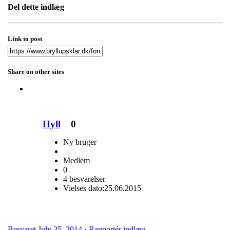
Del dette indlæg
Link to post
Share on other sites
Hyll
0
Ny bruger
Medlem
0
4 besvarelser
Vielses dato:
25.06.2015
Besvaret
July 25, 2014
·
Rapportér indlæg