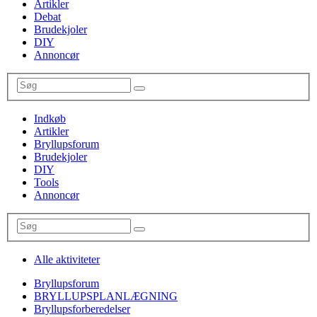
Artikler
Debat
Brudekjoler
DIY
Annoncør
Indkøb
Artikler
Bryllupsforum
Brudekjoler
DIY
Tools
Annoncør
Alle aktiviteter
Bryllupsforum
BRYLLUPSPLANLÆGNING
Bryllupsforberedelser