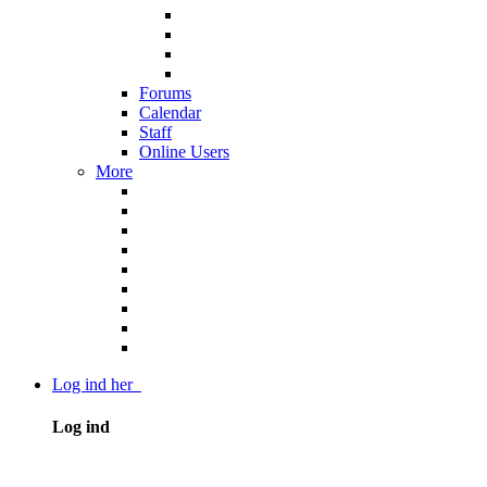
Forums
Calendar
Staff
Online Users
More
Log ind her
Log ind