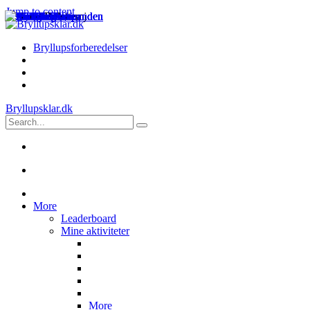
Jump to content
Bryllupsforberedelser
Bryllupsklar.dk
More
Leaderboard
Mine aktiviteter
More