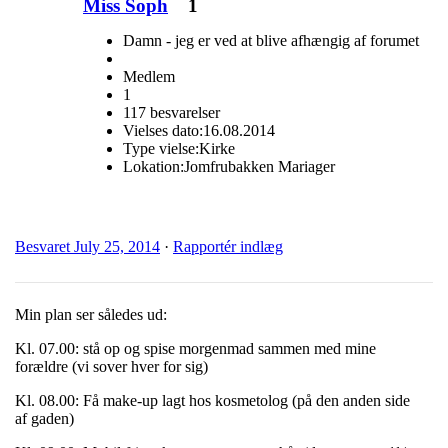
Miss Soph
1
Damn - jeg er ved at blive afhængig af forumet
Medlem
1
117 besvarelser
Vielses dato:
16.08.2014
Type vielse:
Kirke
Lokation:
Jomfrubakken Mariager
Besvaret
July 25, 2014
·
Rapportér indlæg
Min plan ser således ud:
Kl. 07.00: stå op og spise morgenmad sammen med mine
forældre (vi sover hver for sig)
Kl. 08.00: Få make-up lagt hos kosmetolog (på den anden side
af gaden)