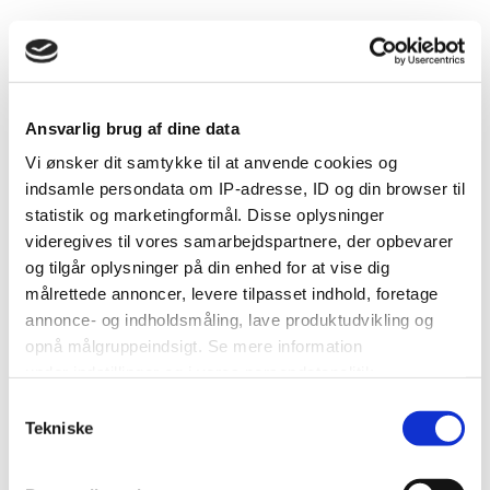
Annonce ♥
Ansvarlig brug af dine data
Camilla_krøier
338
Vi ønsker dit samtykke til at anvende cookies og
indsamle persondata om IP-adresse, ID og din browser til
SUPER AKTIVT ÆRES MEDLEM
Medlem
statistik og marketingformål. Disse oplysninger
338
videregives til vores samarbejdspartnere, der opbevarer
6,086 besvarelser
og tilgår oplysninger på din enhed for at vise dig
Vielses dato:
13.09.2014
Type vielse:
Kirke
målrettede annoncer, levere tilpasset indhold, foretage
Lokation:
Jørlunde
annonce- og indholdsmåling, lave produktudvikling og
opnå målgruppeindsigt. Se mere information
under indstillinger og i vores persondatapolitik.
Besvaret
July 25, 2014
·
Rapportér indlæg
Samtykkevalg
Hvis du tillader det, vil vi også gerne:
Tekniske
Indsamle præcise oplysninger om din placering, der
Med 1,5 måned tilbage ser planen nogenlunde sådan ud:
kan være nøjagtig inden for få meter