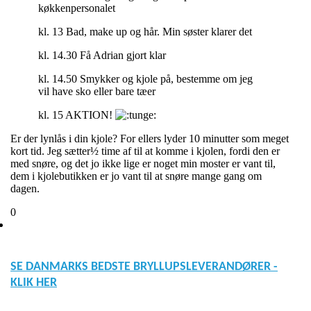
køkkenpersonalet
kl. 13 Bad, make up og hår. Min søster klarer det
kl. 14.30 Få Adrian gjort klar
kl. 14.50 Smykker og kjole på, bestemme om jeg
vil have sko eller bare tæer
kl. 15 AKTION!
Er der lynlås i din kjole? For ellers lyder 10 minutter som meget
kort tid. Jeg sætter½ time af til at komme i kjolen, fordi den er
med snøre, og det jo ikke lige er noget min moster er vant til,
dem i kjolebutikken er jo vant til at snøre mange gang om
dagen.
0
SE DANMARKS BEDSTE BRYLLUPSLEVERANDØRER -
KLIK HER