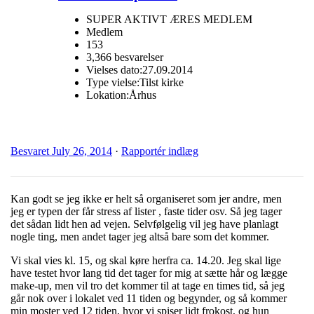
SUPER AKTIVT ÆRES MEDLEM
Medlem
153
3,366 besvarelser
Vielses dato:
27.09.2014
Type vielse:
Tilst kirke
Lokation:
Århus
Besvaret
July 26, 2014
·
Rapportér indlæg
Kan godt se jeg ikke er helt så organiseret som jer andre, men
jeg er typen der får stress af lister , faste tider osv. Så jeg tager
det sådan lidt hen ad vejen. Selvfølgelig vil jeg have planlagt
nogle ting, men andet tager jeg altså bare som det kommer.
Vi skal vies kl. 15, og skal køre herfra ca. 14.20. Jeg skal lige
have testet hvor lang tid det tager for mig at sætte hår og lægge
make-up, men vil tro det kommer til at tage en times tid, så jeg
går nok over i lokalet ved 11 tiden og begynder, og så kommer
min moster ved 12 tiden, hvor vi spiser lidt frokost, og hun