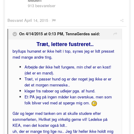
Medlem
913 besvarelser
Besvaret
April 14, 2015
·
On 4/14/2015 at 0:13 PM, TennaGerdes said:
Træt, lettere fustreret..
bryllups humøret er ikke helt i top, synes jeg er lidt presset
med mange andre ting,
Arbejde der ikke helt fungere, min chef er en kost!
(det er en mand).
Træt, vi passer hund og er der noget jeg ikke er er
det et morgen menneske..
klager fra naboer og udlejer pga. af hund.
Et PA jeg på ingen måder kan overskue, men som
folk bliver ved med at spørge mig om.
Går og leger med tanken om at skulle studere efter
sommerferien, Hvilket jeg virkelig gerne vil! Ledelse på
KEA, men det koster også lidt..
uh, der er mange ting lige nu.. Jeg får heller ikke holdt mig