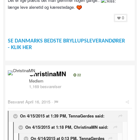
Det er lige præcis det man glemmer nogen gange..
længe leve alenetid og kærestedage.
0
SE DANMARKS BEDSTE BRYLLUPSLEVERANDØRER
- KLIK HER
ChristinaMN
22
Medlem
1,169 besvarelser
Besvaret
April 16, 2015
·
On 4/15/2015 at 1:39 PM, TennaGerdes said:
On 4/15/2015 at 1:18 PM, ChristinaMN said:
On 4/14/2015 at 0:13 PM, TennaGerdes