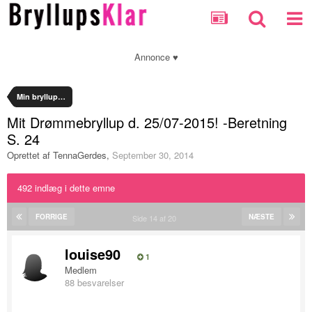
Annonce ♥
Min bryllupsplanlægning
Mit Drømmebryllup d. 25/07-2015! -Beretning
S. 24
Oprettet af
TennaGerdes
,
September 30, 2014
492 indlæg i dette emne
FORRIGE
NÆSTE
Side 14 af 20
louise90
1
Medlem
88 besvarelser