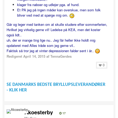
klager fra naboer og udlejer pga. af hund.
Et PA jeg på ingen måder kan overskue, men som folk
bliver ved med at spørge mig om.
Går og leger med tanken om at skulle studere efter sommerferien,
Hvilket jeg virkelig gerne vil! Ledelse på KEA, men det koster
også lidt..
uh, der er mange ting lige nu.. Jeg får heller ikke holdt mig
opdateret med Alles tråde som jeg gerne vil..
Faktisk så tror jeg at vinter depressionen falder sent i år..
Redigeret
April 14, 2015
af TennaGerdes
0
SE DANMARKS BEDSTE BRYLLUPSLEVERANDØRER
- KLIK HER
Akoesterby
17