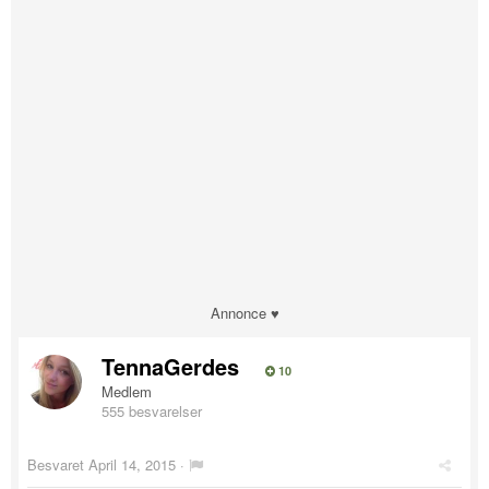
Annonce ♥
TennaGerdes
10
Medlem
555 besvarelser
Besvaret
April 14, 2015
·