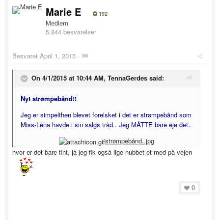
Marie E
192
Medlem
5,844 besvarelser
Besvaret
April 1, 2015
·
On 4/1/2015 at 10:44 AM, TennaGerdes said:
Nyt strømpebånd!!
Jeg er simpelthen blevet forelsket i det er strømpebånd som
Miss-Lena havde i sin salgs tråd.. Jeg MÅTTE bare eje det..
strømpebånd..jpg
hvor er det bare fint, ja jeg fik også lige nubbet et med på vejen
0