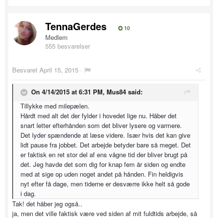
TennaGerdes
10
Medlem
555 besvarelser
Besvaret
April 15, 2015
·
On 4/14/2015 at 6:31 PM, Mus84 said:
Tillykke med milepælen.
Hårdt med alt det der fylder i hovedet lige nu. Håber det
snart letter efterhånden som det bliver lysere og varmere.
Det lyder spændende at læse videre. Især hvis det kan give
lidt pause fra jobbet. Det arbejde betyder bare så meget. Det
er faktisk en ret stor del af ens vågne tid der bliver brugt på
det. Jeg havde det som dig for knap fem år siden og endte
med at sige op uden noget andet på hånden. Fin heldigvis
nyt efter få dage, men tiderne er desværre ikke helt så gode
i dag.
Tak! det håber jeg også..
ja, men det ville faktisk være ved siden af mit fuldtids arbejde, så