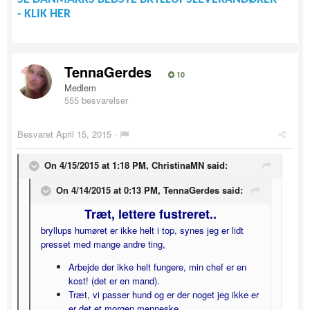
- KLIK HER
TennaGerdes
10
Medlem
555 besvarelser
Besvaret
April 15, 2015
·
On 4/15/2015 at 1:18 PM, ChristinaMN said:
On 4/14/2015 at 0:13 PM, TennaGerdes said:
Træt, lettere fustreret..
bryllups humøret er ikke helt i top, synes jeg er lidt
presset med mange andre ting,
Arbejde der ikke helt fungere, min chef er en
kost! (det er en mand).
Træt, vi passer hund og er der noget jeg ikke er
er det et morgen menneske..