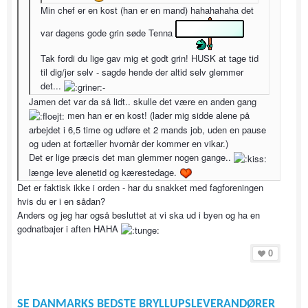
Min chef er en kost (han er en mand) hahahahaha det
var dagens gode grin søde Tenna
Tak fordi du lige gav mig et godt grin! HUSK at tage tid
til dig/jer selv - sagde hende der altid selv glemmer
det...
Jamen det var da så lidt.. skulle det være en anden gang
men han er en kost! (lader mig sidde alene på
arbejdet i 6,5 time og udføre et 2 mands job, uden en pause
og uden at fortæller hvornår der kommer en vikar.)
Det er lige præcis det man glemmer nogen gange..
længe leve alenetid og kærestedage.
Det er faktisk ikke i orden - har du snakket med fagforeningen
hvis du er i en sådan?
Anders og jeg har også besluttet at vi ska ud i byen og ha en
godnatbajer i aften HAHA
0
SE DANMARKS BEDSTE BRYLLUPSLEVERANDØRER