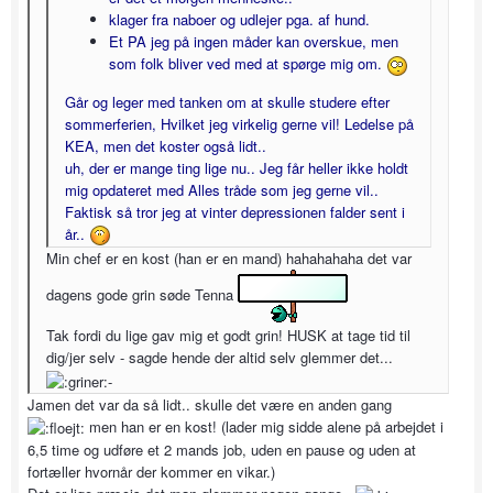
klager fra naboer og udlejer pga. af hund.
Et PA jeg på ingen måder kan overskue, men
som folk bliver ved med at spørge mig om.
Går og leger med tanken om at skulle studere efter
sommerferien, Hvilket jeg virkelig gerne vil! Ledelse på
KEA, men det koster også lidt..
uh, der er mange ting lige nu.. Jeg får heller ikke holdt
mig opdateret med Alles tråde som jeg gerne vil..
Faktisk så tror jeg at vinter depressionen falder sent i
år..
Min chef er en kost (han er en mand) hahahahaha det var
dagens gode grin søde Tenna
Tak fordi du lige gav mig et godt grin! HUSK at tage tid til
dig/jer selv - sagde hende der altid selv glemmer det...
Jamen det var da så lidt.. skulle det være en anden gang
men han er en kost! (lader mig sidde alene på arbejdet i
6,5 time og udføre et 2 mands job, uden en pause og uden at
fortæller hvornår der kommer en vikar.)