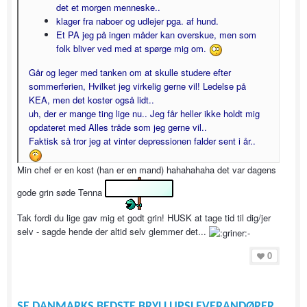
det et morgen menneske..
klager fra naboer og udlejer pga. af hund.
Et PA jeg på ingen måder kan overskue, men som
folk bliver ved med at spørge mig om.
Går og leger med tanken om at skulle studere efter
sommerferien, Hvilket jeg virkelig gerne vil! Ledelse på
KEA, men det koster også lidt..
uh, der er mange ting lige nu.. Jeg får heller ikke holdt mig
opdateret med Alles tråde som jeg gerne vil..
Faktisk så tror jeg at vinter depressionen falder sent i år..
Min chef er en kost (han er en mand) hahahahaha det var dagens
gode grin søde Tenna
Tak fordi du lige gav mig et godt grin! HUSK at tage tid til dig/jer
selv - sagde hende der altid selv glemmer det...
0
SE DANMARKS BEDSTE BRYLLUPSLEVERANDØRER