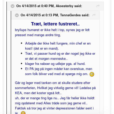
On 4/14/2015 at 0:40 PM, Akoesterby said:
On 4/14/2015 at 0:13 PM, TennaGerdes said:
Træt, lettere fustreret..
bryllups humøret er ikke helt i top, synes jeg er lidt
presset med mange andre ting,
Arbejde der ikke helt fungere, min chef er en
kost! (det er en mand).
Træt, vi passer hund og er der noget jeg ikke er
er det et morgen menneske..
klager fra naboer og udlejer pga. af hund.
Et PA jeg på ingen måder kan overskue, men
som folk bliver ved med at spørge mig om.
Går og leger med tanken om at skulle studere efter
sommerferien, Hvilket jeg virkelig gerne vil! Ledelse på
KEA, men det koster også lidt..
uh, der er mange ting lige nu.. Jeg får heller ikke holdt
mig opdateret med Alles tråde som jeg gerne vil..
Faktisk så tror jeg at vinter depressionen falder sent i
år..