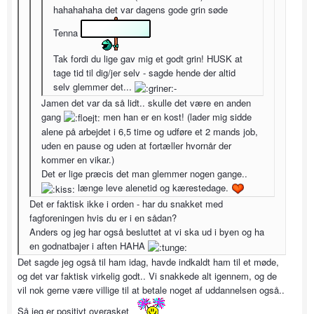
hahahahaha det var dagens gode grin søde
Tenna
Tak fordi du lige gav mig et godt grin! HUSK at
tage tid til dig/jer selv - sagde hende der altid
selv glemmer det...
Jamen det var da så lidt.. skulle det være en anden
gang
men han er en kost! (lader mig sidde
alene på arbejdet i 6,5 time og udføre et 2 mands job,
uden en pause og uden at fortæller hvornår der
kommer en vikar.)
Det er lige præcis det man glemmer nogen gange..
længe leve alenetid og kærestedage.
Det er faktisk ikke i orden - har du snakket med
fagforeningen hvis du er i en sådan?
Anders og jeg har også besluttet at vi ska ud i byen og ha
en godnatbajer i aften HAHA
Det sagde jeg også til ham idag, havde indkaldt ham til et møde,
og det var faktisk virkelig godt.. Vi snakkede alt igennem, og de
vil nok gerne være villige til at betale noget af uddannelsen også..
Så jeg er positivt overasket