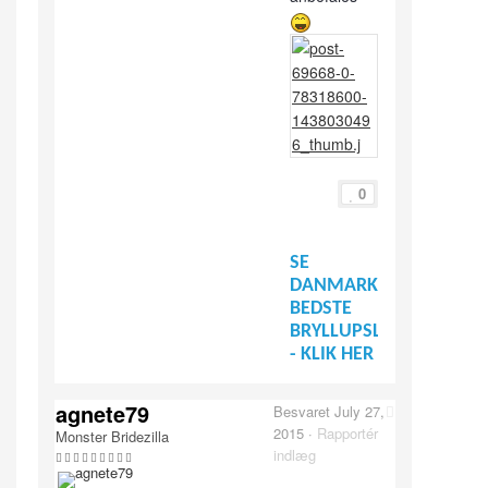
0
SE
DANMARKS
BEDSTE
BRYLLUPSLEVERANDØR
- KLIK HER
agnete79
Besvaret
July 27,
2015
·
Rapportér
Monster Bridezilla
indlæg