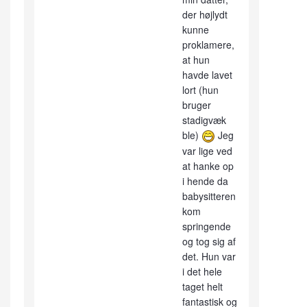
der højlydt
kunne
proklamere,
at hun
havde lavet
lort (hun
bruger
stadigvæk
ble)
Jeg
var lige ved
at hanke op
i hende da
babysitteren
kom
springende
og tog sig af
det. Hun var
i det hele
taget helt
fantastisk og