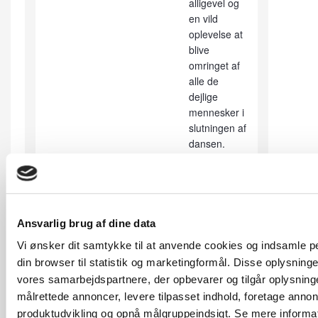
alligevel og
en vild
oplevelse at
blive
omringet af
alle de
dejlige
mennesker i
slutningen af
dansen.
Manden fik
klippet
sokker og
mit slør blev
revet selvom
Ansvarlig brug af dine data
mange var
Vi ønsker dit samtykke til at anvende cookies og indsamle 
lidt
din browser til statistik og marketingformål. Disse oplysninger
tilbageholde
vores samarbejdspartnere, der opbevarer og tilgår oplysninge
nde. Der er
målrettede annoncer, levere tilpasset indhold, foretage anno
stadigvæk
produktudvikling og opnå målgruppeindsigt. Se mere informati
masser af