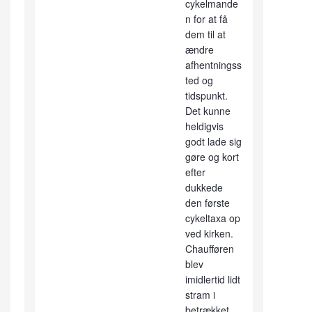
cykelmande
n for at få
dem til at
ændre
afhentningss
ted og
tidspunkt.
Det kunne
heldigvis
godt lade sig
gøre og kort
efter
dukkede
den første
cykeltaxa op
ved kirken.
Chaufføren
blev
imidlertid lidt
stram i
betrækket