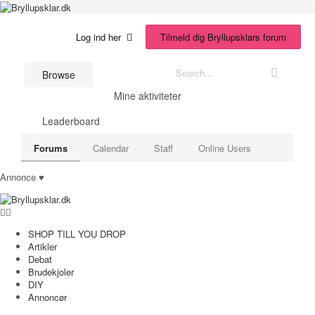
Bryllupsklar.dk
Tilmeld dig Bryllupsklars forum
Log ind her
Browse
Mine aktiviteter
Leaderboard
Forums
Calendar
Staff
Online Users
Annonce ♥
SHOP TILL YOU DROP
Artikler
Debat
Brudekjoler
DIY
Annoncør