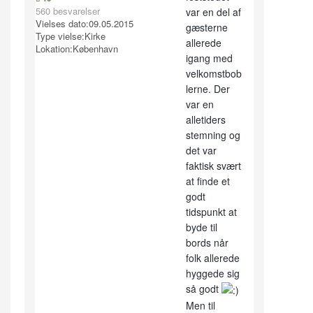
560 besvarelser
var en del af
Vielses dato:
09.05.2015
gæsterne
Type vielse:
Kirke
allerede
Lokation:
København
igang med
velkomstbob
lerne. Der
var en
alletiders
stemning og
det var
faktisk svært
at finde et
godt
tidspunkt at
byde til
bords når
folk allerede
hyggede sig
så godt
Men til