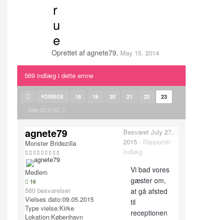
r
u
e
Oprettet af
agnete79
,
May 15, 2014
569 indlæg i dette emne
18
19
20
21
22
23
FORRIGE
Side 23 af 23
agnete79
Besvaret
July 27,
2015
·
Rapportér
Monster Bridezilla
indlæg
Vi bad vores
Medlem
gæster om,
16
560 besvarelser
at gå afsted
Vielses dato:
09.05.2015
til
Type vielse:
Kirke
receptionen
Lokation:
København