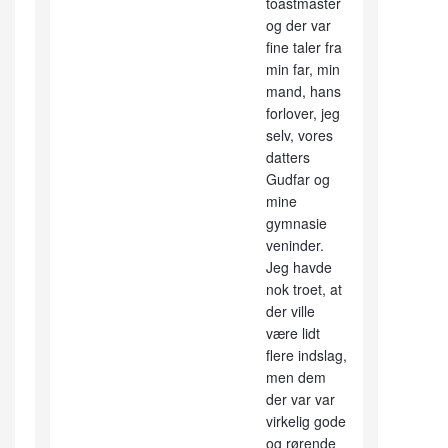
toastmaster
og der var
fine taler fra
min far, min
mand, hans
forlover, jeg
selv, vores
datters
Gudfar og
mine
gymnasie
veninder.
Jeg havde
nok troet, at
der ville
være lidt
flere indslag,
men dem
der var var
virkelig gode
og rørende