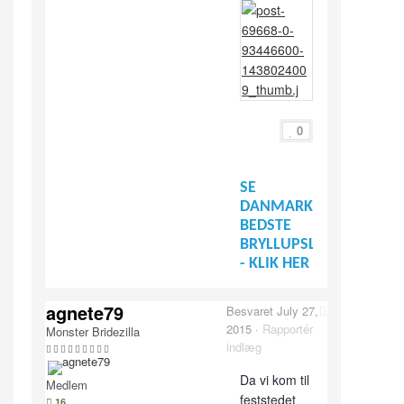
0
SE
DANMARKS
BEDSTE
BRYLLUPSLEVERANDØR
- KLIK HER
agnete79
Besvaret
July 27,
2015
·
Rapportér
Monster Bridezilla
indlæg
Da vi kom til
Medlem
feststedet
16