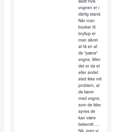
skidt hvis
vognen er i
dårlig stand.
Når man
booker til
bryllup er
man sikret
at få en af
de "pæne"
vogne. Men
det er da et
eller andet
sted ikke mit
problem, at
de kører
med vogne,
som de ikke
synes de
kan være
bekendt.....
Nå, men vi