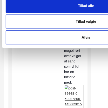
ellers skudt
Tillad alle
godt i gang.
Den næste
dans var
Tillad valgte
"Nina kære
Nina", som
jeg dansede
Afvis
med min far.
Han var
meget rørt
over valget
af sang,
som vi lidt
har en
historie
med.