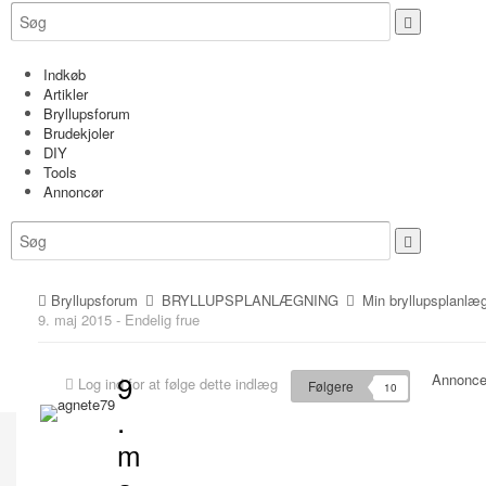
Indkøb
Artikler
Bryllupsforum
Brudekjoler
DIY
Tools
Annoncør
Bryllupsforum
BRYLLUPSPLANLÆGNING
Min bryllupsplanlæ
9. maj 2015 - Endelig frue
9
Annonce
Log ind for at følge dette indlæg
Følgere
10
.
m