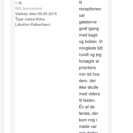
til
16
560 besvarelser
receptionen
Vielses dato:
09.05.2015
var
Type vielse:
Kirke
gæsterne
Lokation:
København
godt igang
med kage
og bobler. Vi
minglede lidt
rundt og jeg
forsøgte at
prioritere
min tid hos
dem, der
ikke skulle
med videre
til festen.
Én af de
første, der
kom mig i
møde var
min datter,