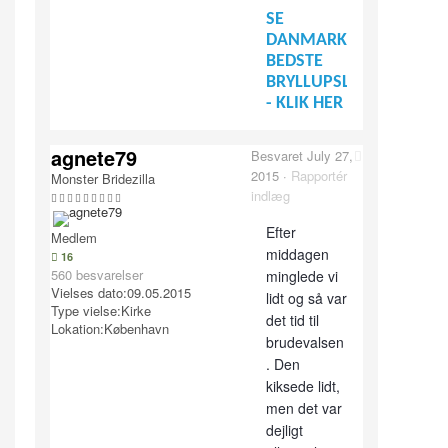
SE
DANMARKS
BEDSTE
BRYLLUPSLEVERANDØR
- KLIK HER
agnete79
Besvaret
July 27,
2015
·
Rapportér
Monster Bridezilla
indlæg
Efter
Medlem
middagen
16
560 besvarelser
minglede vi
Vielses dato:
09.05.2015
lidt og så var
Type vielse:
Kirke
det tid til
Lokation:
København
brudevalsen
. Den
kiksede lidt,
men det var
dejligt