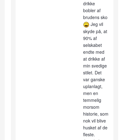
drikke
bobler af
brudens sko
Jeg vil
skyde på, at
90% af
selskabet
endte med
at drikke af
min svedige
stilet. Det
var ganske
uplanlagt,
men en
temmelig
morsom
historie, som
nok vil blive
husket af de
fleste.