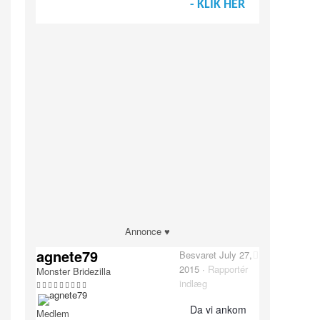
- KLIK HER
Annonce ♥
agnete79
Besvaret
July 27,
2015
·
Rapportér
Monster Bridezilla
indlæg
Da vi ankom
Medlem