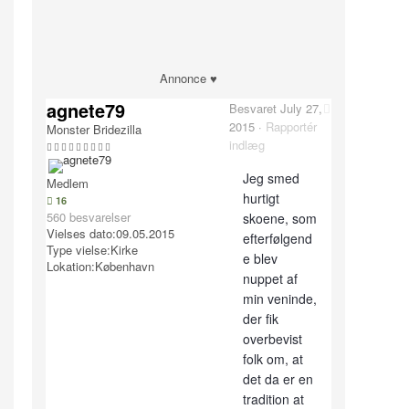
Annonce ♥
agnete79
Besvaret
July 27,
2015
·
Rapportér
Monster Bridezilla
indlæg
Jeg smed
Medlem
hurtigt
16
560 besvarelser
skoene, som
Vielses dato:
09.05.2015
efterfølgend
Type vielse:
Kirke
e blev
Lokation:
København
nuppet af
min veninde,
der fik
overbevist
folk om, at
det da er en
tradition at