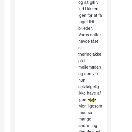
og så gik vi
ind i kirken
igen for at få
taget lidt
billeder.
Vores datter
havde fået
sin
thermojakke
på i
mellemtiden
og den ville
hun
selvfølgelig
ikke have af
igen
Men ligesom
med så
mange
andre ting
den dag, så